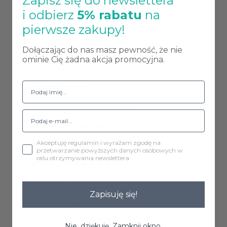
Zapisz się do newslettera
Fotel idealnie nadaje się do salonu, biura czy
i odbierz
5% rabatu
na
poczekalni.
pierwsze zakupy!
Dołączając do nas masz pewność, że nie
Dane techniczne:
ominie Cię żadna akcja promocyjna.
Rodzaj materiału: Eco skóra
Wysokość: 74 cm,
Wysokość do siedziska: 44 cm,
Wysokość do podłokietnika: 63 cm,
Akceptuję regulamin i wyrażam zgodę na
Głębokość: 60 cm,
przetwarzanie powyższych danych osobowych w
celu otrzymywania newslettera.
Głębokość siedziska: 41 cm,
Szerokość: 73 cm,
Zapisuję się!
Szerokość siedziska: 42 cm,
Wysokość oparcia: 34 cm,
Nie, dziękuję. Zamknij okno.