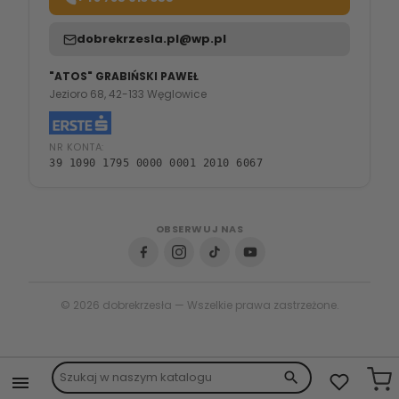
dobrekrzesla.pl@wp.pl
"ATOS" GRABIŃSKI PAWEŁ
Jezioro 68, 42-133 Węglowice
NR KONTA:
39 1090 1795 0000 0001 2010 6067
OBSERWUJ NAS
© 2026 dobrekrzesła — Wszelkie prawa zastrzeżone.
search
