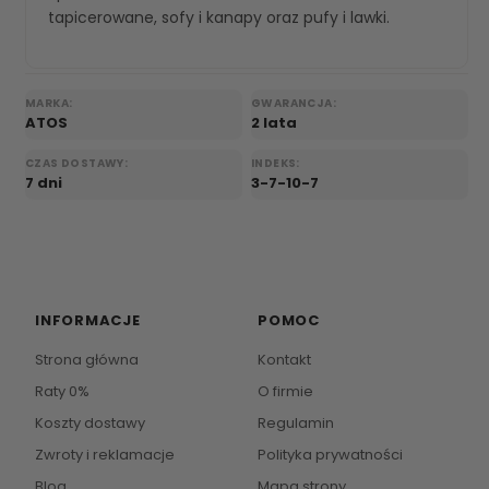
tapicerowane
,
sofy i kanapy
oraz
pufy i lawki
.
MARKA:
GWARANCJA:
ATOS
2 lata
CZAS DOSTAWY:
INDEKS:
7 dni
3-7-10-7
INFORMACJE
POMOC
Strona główna
Kontakt
Raty 0%
O firmie
Koszty dostawy
Regulamin
Zwroty i reklamacje
Polityka prywatności
Blog
Mapa strony