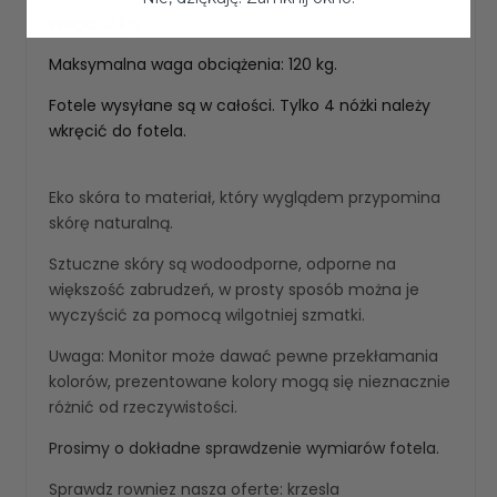
Waga: 12 kg,
Maksymalna waga obciążenia: 120 kg.
Fotele wysyłane są w całości. Tylko 4 nóżki należy
wkręcić do fotela.
Eko skóra to materiał, który wyglądem przypomina
skórę naturalną.
Sztuczne skóry są wodoodporne, odporne na
większość zabrudzeń, w prosty sposób można je
wyczyścić za pomocą wilgotniej szmatki.
Uwaga: Monitor może dawać pewne przekłamania
kolorów, prezentowane kolory mogą się nieznacznie
różnić od rzeczywistości.
Prosimy o dokładne sprawdzenie wymiarów fotela.
Sprawdz rowniez nasza oferte:
krzesla