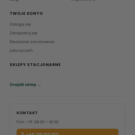
TWOJE KONTO
Zaloguj się
Zarejestruj się
Śledzenie zamówienia
Lista życzeń
SKLEPY STACJONARNE
Zapraszamy do naszych salonów meblowych.
Znajdź sklep →
KONTAKT
Pon – Pt: 08:00 – 16:00
+48 785 913 355