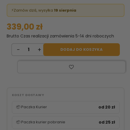
⚡
Zamów dziś, wysyłka
19 sierpnia
339,00 zł
Brutto
Czas realizacji zamówienia 5-14 dni roboczych
DODAJ DO KOSZYKA
favorite_border
KOSZT DOSTAWY
📦 Paczka Kurier
od 20 zł
📦 Paczka kurier pobranie
od 25 zł