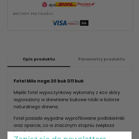
METODY PŁATNOŚCI
Opis produktu
Parametry produktu
Fotel Milo noga 20 buk D11 buk
Miękki fotel wypoczynkowy wykonany z eco skóry
wyposażony w drewniane bukowe nóżki w kolorze
naturalnego drewna.
Fotel posiada wygodne wyprofilowane podłokietniki
oraz oparcie, co w znacznym stopniu zwiększa
komfort użytkowania.