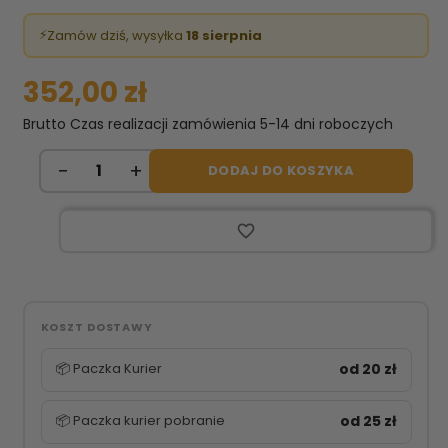
⚡
Zamów dziś, wysyłka
18 sierpnia
352,00 zł
Brutto
Czas realizacji zamówienia 5-14 dni roboczych
DODAJ DO KOSZYKA
favorite_border
KOSZT DOSTAWY
📦 Paczka Kurier
od 20 zł
📦 Paczka kurier pobranie
od 25 zł