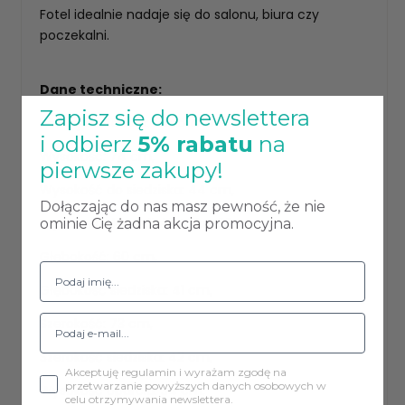
Fotel idealnie nadaje się do salonu, biura czy
poczekalni.
Dane techniczne:
Zapisz się do newslettera
Rodzaj materiału: Mikrofaza
i odbierz
5% rabatu
na
Wysokość: 74 cm,
pierwsze zakupy!
Wysokość do siedziska: 44 cm,
Dołączając do nas masz pewność, że nie
Wysokość do podłokietnika: 63 cm,
ominie Cię żadna akcja promocyjna.
Głębokość: 60 cm,
Głębokość siedziska: 41 cm,
Szerokość: 73 cm,
Szerokość siedziska: 42 cm,
Akceptuję regulamin i wyrażam zgodę na
przetwarzanie powyższych danych osobowych w
Wysokość oparcia: 34 cm,
celu otrzymywania newslettera.