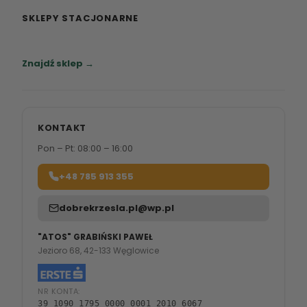
SKLEPY STACJONARNE
Zapraszamy do naszych salonów meblowych.
Znajdź sklep →
KONTAKT
Pon – Pt: 08:00 – 16:00
+48 785 913 355
dobrekrzesla.pl@wp.pl
"ATOS" GRABIŃSKI PAWEŁ
Jezioro 68, 42-133 Węglowice
NR KONTA:
39 1090 1795 0000 0001 2010 6067