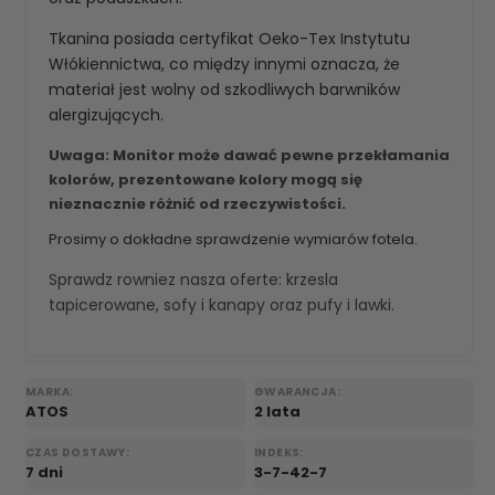
Tkanina posiada certyfikat Oeko-Tex Instytutu
Włókiennictwa, co między innymi oznacza, że
materiał jest wolny od szkodliwych barwników
alergizujących.
Uwaga: Monitor może dawać pewne przekłamania
kolorów, prezentowane kolory mogą się
nieznacznie różnić od rzeczywistości.
Prosimy o dokładne sprawdzenie wymiarów fotela.
Sprawdz rowniez nasza oferte:
krzesla
tapicerowane
,
sofy i kanapy
oraz
pufy i lawki
.
MARKA:
GWARANCJA:
ATOS
2 lata
CZAS DOSTAWY:
INDEKS:
7 dni
3-7-42-7