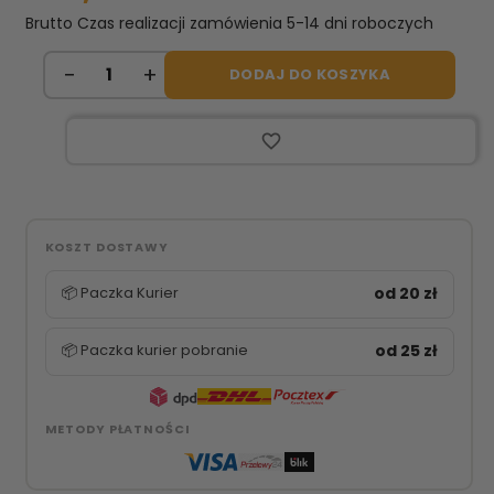
Brutto
Czas realizacji zamówienia 5-14 dni roboczych
DODAJ DO KOSZYKA
favorite_border
KOSZT DOSTAWY
📦 Paczka Kurier
od 20 zł
📦 Paczka kurier pobranie
od 25 zł
METODY PŁATNOŚCI