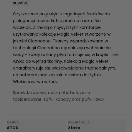
suwów)
Czyszczenie przy użyciu łagodnych środków do
pielęgnacji tapicerki. Nie prać na mokro.Nie
wybielać. Z myślą o najwyższym komforcie
użytkowania kolekcję Magic Velvet stworzono w
jakości Cleanaboo. Tkaniny wyprodukowane w
technologii Cleanaboo ograniczają wchłanianie
wody - każdy rozlany płyn formuje się w krople i nie
wnika do wętrza tkaniny. Kolekcja Magic Velvet
charakteryzuje się właściwościami trudnopalnymi,
co potwierdzone zostało atestem Instytutu
Włokiennictwa w Łodzi.
Sprawdz rowniez nasza oferte:
krzesla
tapicerowane
,
sofy i kanapy
oraz
pufy i lawki
.
MARKA:
GWARANCJA:
ATOS
2 lata