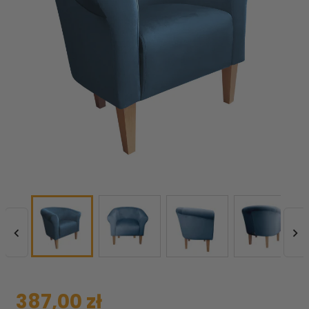


387,00 zł