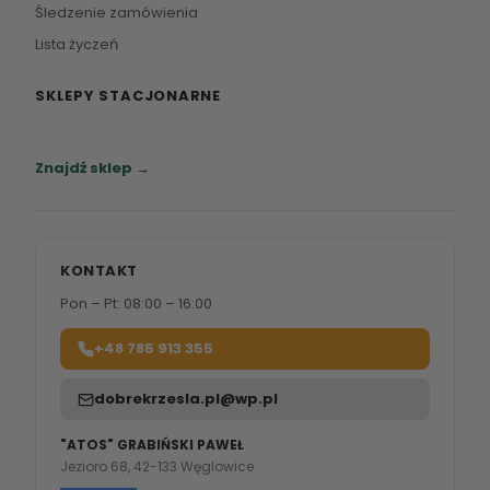
Śledzenie zamówienia
Lista życzeń
SKLEPY STACJONARNE
Zapraszamy do naszych salonów meblowych.
Znajdź sklep →
KONTAKT
Pon – Pt: 08:00 – 16:00
+48 785 913 355
dobrekrzesla.pl@wp.pl
"ATOS" GRABIŃSKI PAWEŁ
Jezioro 68, 42-133 Węglowice