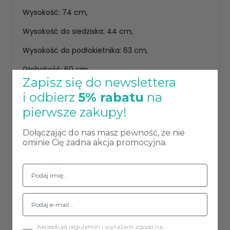
Wysokość: 74 cm,
Wysokość do siedziska: 44 cm,
Wysokość do podłokietnika: 63 cm,
Głębokość: 60 cm,
Zapisz się do newslettera
Głębokość siedziska: 41 cm,
i odbierz
5% rabatu
na
Szerokość: 73 cm,
pierwsze zakupy!
Szerokość siedziska: 42 cm,
Dołączając do nas masz pewność, że nie
ominie Cię żadna akcja promocyjna.
Wysokość oparcia: 34 cm,
Waga: 12 kg,
Maksymalna waga obciążenia: 120 kg.
Fotele wysyłane są w całości. Tylko nóżki należy
wkręcić do fotela.
Akceptuję regulamin i wyrażam zgodę na