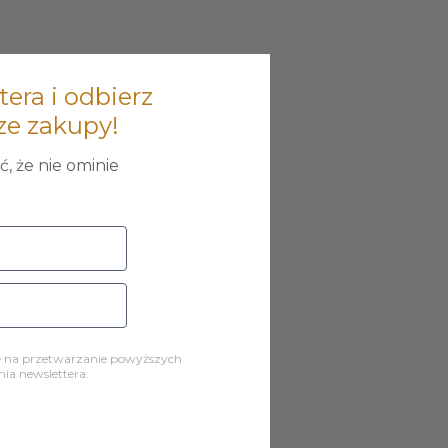
tera i odbierz
ze zakupy!
, że nie ominie
ę na przetwarzanie powyższych
a newslettera.