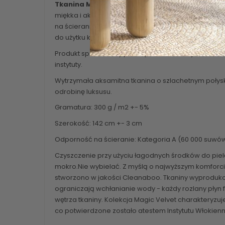
Tkanina MAGIC VELVET
miękka i aksamitna w dotyku tkaniną tapicerską. C
na ścieranie oraz mechacenie.Materiał łatwy do utr
do użytku komercyjnego oraz OEKO-TEX
Produkt sprawdzony pod kątem substancji szkodli
instytuty.
Wytrzymała aksamitna tkanina o szlachetnym poły
odrobinę luksusu.
Gramatura: 300 g / m2 +- 5%
Szerokość: 142 cm +- 3 cm
Odporność na ścieranie: Kategoria A (60 000 suwó
Czyszczenie przy użyciu łagodnych środków do pielę
mokro.Nie wybielać. Z myślą o najwyższym komforci
stworzono w jakości Cleanaboo. Tkaniny wyproduk
ograniczają wchłanianie wody - każdy rozlany płyn f
wętrza tkaniny. Kolekcja Magic Velvet charakteryzu
co potwierdzone zostało atestem Instytutu Włokienn