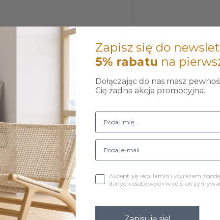
Zapisz się do newslet
5% rabatu
na pierws
Dołączając do nas masz pewność
Cię żadna akcja promocyjna.
Akceptuję regulamin i wyrażam zgod
danych osobowych w celu otrzymywani
wkręcić do fotela.
Zapisuję się!