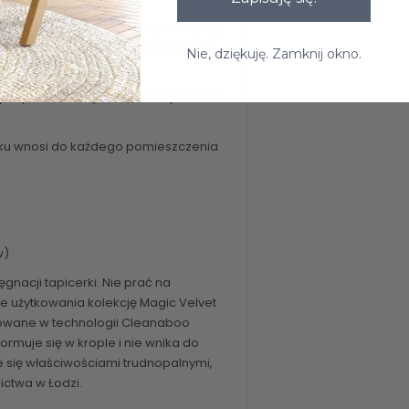
harakteryzuje się wysoką odpornością
zymania w czystości, posiada atesty
Nie, dziękuję. Zamknij okno.
wych przez zewnętrzne, akredytowane
sku wnosi do każdego pomieszczenia
w)
gnacji tapicerki. Nie prać na
e użytkowania kolekcję Magic Velvet
owane w technologii Cleanaboo
ormuje się w krople i nie wnika do
je się właściwościami trudnopalnymi,
ictwa w Łodzi.