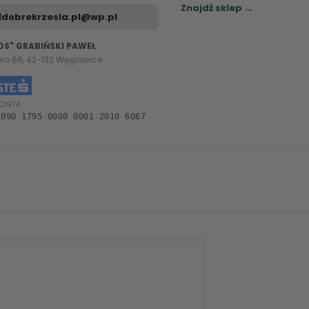
Znajdź sklep →
dobrekrzesla.pl@wp.pl
OS" GRABIŃSKI PAWEŁ
oro 68, 42-133 Węglowice
ONTA:
1090 1795 0000 0001 2010 6067