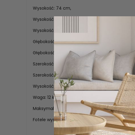
Wysokość: 74 cm,
Wysokość do siedziska: 44 cm,
Wysokość do podłokietnika: 63 cm,
Głębokość: 60 cm,
Głębokość siedziska: 41 cm,
Szerokość: 73 cm,
Szerokość siedziska: 42 cm,
Wysokość oparcia: 34 cm,
Waga: 12 kg,
Maksymalna waga obciążenia: 120 kg.
Fotele wysyłane są w całości. Tylko nóżki należy 