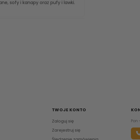
wane
,
sofy i kanapy
oraz
pufy i lawki
.
TWOJE KONTO
KO
Zaloguj się
Pon 
Zarejestruj się
Śledzenie zamówienia