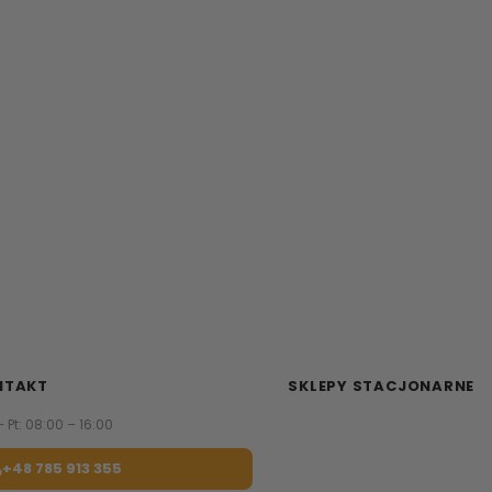
NTAKT
SKLEPY STACJONARNE
– Pt: 08:00 – 16:00
Zapraszamy do naszych sa
meblowych.
+48 785 913 355
Sprawdź najbliższy sklep.