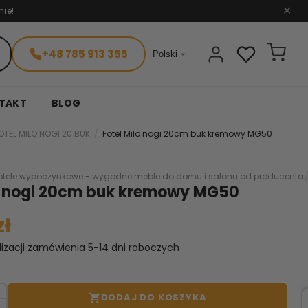
nie!
✕
+48 785 913 355

Polski
TAKT
BLOG
OTEL MILO NOGI 20 BUK
Fotel Milo nogi 20cm buk kremowy MG50
otele wypoczynkowe - wygodne meble do domu i salonu od producenta
lo nogi 20cm buk kremowy MG50
zł
lizacji zamówienia 5-14 dni roboczych
DODAJ DO KOSZYKA
