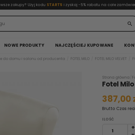
rwsze zakupy? Użyj kodu
START5
i zyskaj -5% rabatu na całe zamówie
search
NOWE PRODUKTY
NAJCZĘŚCIEJ KUPOWANE
KON
e do domu i salonu od producenta
FOTEL MILO
FOTEL MILO VELVET
F
Strona główna
/
F
Fotel Mi
387,00 
Brutto
Czas rea
ILOŚĆ