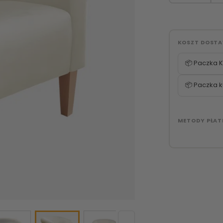
KOSZT DOST
📦 Paczka K
📦 Paczka k
METODY PŁAT