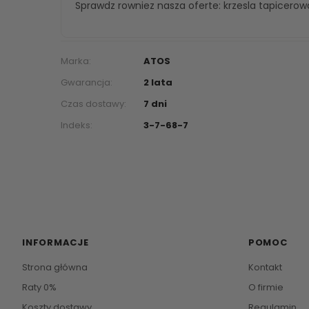
Sprawdz rowniez nasza oferte:
krzesla tapicero
Marka:
ATOS
Gwarancja:
2 lata
Czas dostawy:
7 dni
Indeks:
3-7-68-7
INFORMACJE
POMOC
Strona główna
Kontakt
Raty 0%
O firmie
Koszty dostawy
Regulamin