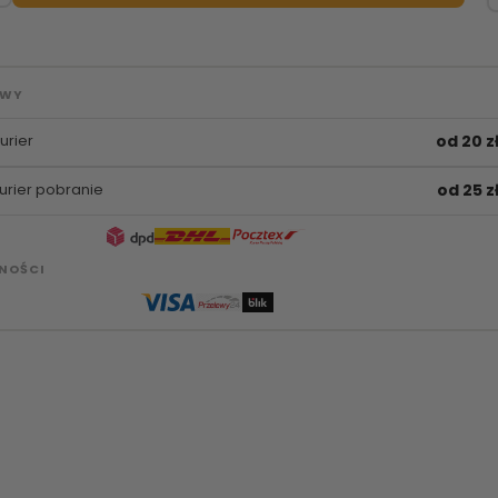
AWY
urier
od 20 z
urier pobranie
od 25 z
NOŚCI