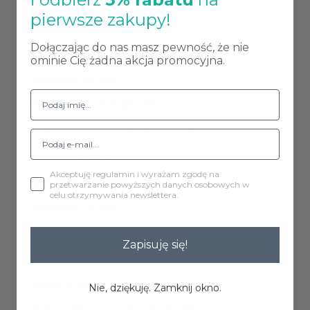
pierwsze zakupy!
Dane techniczne:
Dołączając do nas masz pewność, że nie
Rodzaj materiału: Eco skóra
ominie Cię żadna akcja promocyjna.
Wysokość: 69 cm,
Wysokość do siedziska: 39 cm,
Wysokość do podłokietnika: 58 cm,
Głębokość: 60 cm,
Akceptuję regulamin i wyrażam zgodę na
Głębokość siedziska: 41 cm,
przetwarzanie powyższych danych osobowych w
celu otrzymywania newslettera.
Szerokość: 73 cm,
Szerokość siedziska: 42 cm,
Zapisuję się!
Wysokość oparcia: 34 cm,
Waga: 12 kg,
Nie, dziękuję. Zamknij okno.
Maksymalna waga obciążenia: 120 kg.