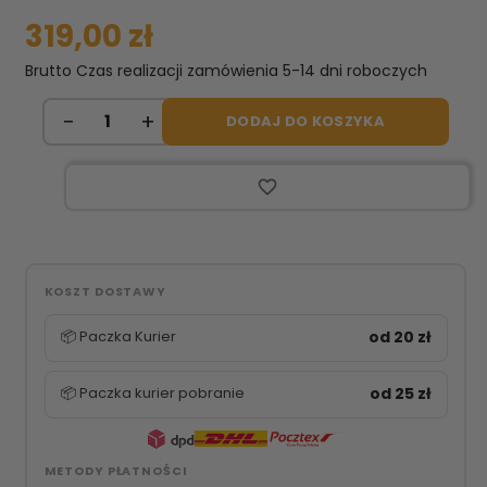
319,00 zł
Brutto
Czas realizacji zamówienia 5-14 dni roboczych
DODAJ DO KOSZYKA
favorite_border
KOSZT DOSTAWY
📦 Paczka Kurier
od 20 zł
📦 Paczka kurier pobranie
od 25 zł
METODY PŁATNOŚCI