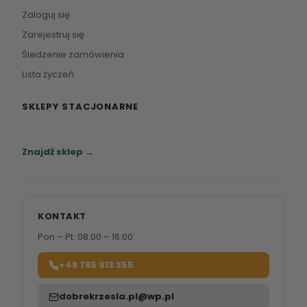
Zaloguj się
Zarejestruj się
Śledzenie zamówienia
Lista życzeń
SKLEPY STACJONARNE
Zapraszamy do naszych salonów meblowych.
Znajdź sklep →
KONTAKT
Pon – Pt: 08:00 – 16:00
+48 785 913 355
dobrekrzesla.pl@wp.pl