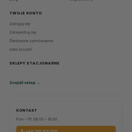
TWOJE KONTO
Zaloguj się
Zarejestruj się
Śledzenie zamówienia
Lista życzeń
SKLEPY STACJONARNE
Zapraszamy do naszych salonów meblowych.
Znajdź sklep →
KONTAKT
Pon – Pt: 08:00 – 16:00
+48 785 913 355