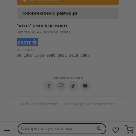
dobrekrzesla.pl@wp.pl
"ATOS" GRABIŃSKI PAWEŁ
Jezioro 68, 42-133 Węglowice
NR KONTA:
39 1090 1795 0000 0001 2010 6067
OBSERWUJ NAS
© 2026 dobrekrzesła — Wszelkie prawa zastrzeżone.
search
