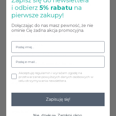
Zapisz się do newslettera
Fotel idealnie nadaje się do salonu, biura czy
i odbierz
5% rabatu
na
poczekalni.
pierwsze zakupy!
Dołączając do nas masz pewność, że nie
Dane techniczne:
ominie Cię żadna akcja promocyjna.
Rodzaj materiału: Eco skóra
Wysokość: 69 cm,
Wysokość do siedziska: 39 cm,
Wysokość do podłokietnika: 58 cm,
Akceptuję regulamin i wyrażam zgodę na
Głębokość: 60 cm,
przetwarzanie powyższych danych osobowych w
celu otrzymywania newslettera.
Głębokość siedziska: 41 cm,
Szerokość: 73 cm,
Zapisuję się!
Szerokość siedziska: 42 cm,
Wysokość oparcia: 34 cm,
Nie, dziękuję. Zamknij okno.