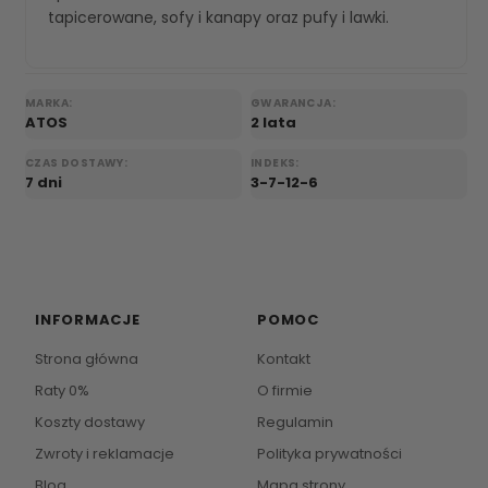
tapicerowane
,
sofy i kanapy
oraz
pufy i lawki
.
MARKA:
GWARANCJA:
ATOS
2 lata
CZAS DOSTAWY:
INDEKS:
7 dni
3-7-12-6
INFORMACJE
POMOC
Strona główna
Kontakt
Raty 0%
O firmie
Koszty dostawy
Regulamin
Zwroty i reklamacje
Polityka prywatności
Blog
Mapa strony