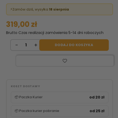
⚡
Zamów dziś, wysyłka
18 sierpnia
319,00 zł
Brutto
Czas realizacji zamówienia 5-14 dni roboczych
DODAJ DO KOSZYKA
favorite_border
KOSZT DOSTAWY
📦 Paczka Kurier
od 20 zł
📦 Paczka kurier pobranie
od 25 zł