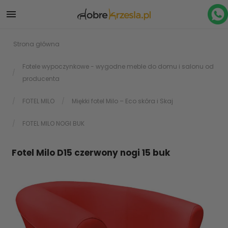

Strona główna
Fotele wypoczynkowe - wygodne meble do domu i salonu od
producenta
FOTEL MILO
Miękki fotel Milo – Eco skóra i Skaj
FOTEL MILO NOGI BUK
Fotel Milo D15 czerwony nogi 15 buk