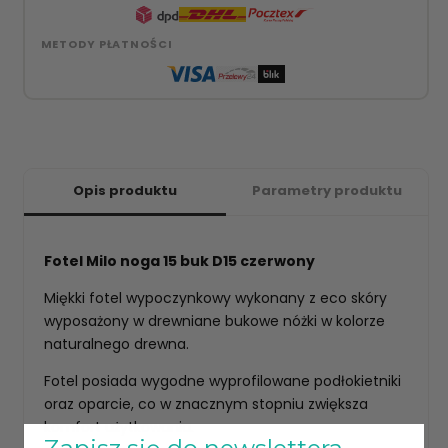
METODY PŁATNOŚCI
Opis produktu
Parametry produktu
Fotel Milo noga 15 buk D15 czerwony
Miękki fotel wypoczynkowy wykonany z eco skóry
wyposażony w drewniane bukowe nóżki w kolorze
naturalnego drewna.
Fotel posiada wygodne wyprofilowane podłokietniki
oraz oparcie, co w znacznym stopniu zwiększa
komfort użytkowania.