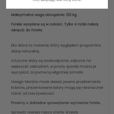
Waga: 12 kg,
Maksymalna waga obciążenia: 120 kg.
Fotele wysyłane są w całości. Tylko 4 nóżki należy
wkręcić do fotela.
Eko skóra to materiał, który wyglądem przypomina
skórę naturalną.
Sztuczne skóry są wodoodporne, odporne na
większość zabrudzeń, w prosty sposób można je
wyczyścić za pomocą wilgotniej szmatki.
Uwaga: Monitor może dawać pewne przekłamania
kolorów, prezentowane kolory mogą się nieznacznie
różnić od rzeczywistości.
Prosimy o dokładne sprawdzenie wymiarów fotela.
Sprawdz rowniez nasza oferte:
krzesla