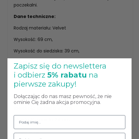
poczekalni.
Dane techniczne:
Rodzaj materiału: Velvet
Wysokość: 69 cm,
Wysokość do siedziska: 39 cm,
Wysokość do podłokietnika: 58 cm,
Zapisz się do newslettera
i odbierz
5% rabatu
na
Głębokość: 60 cm,
pierwsze zakupy!
Głębokość siedziska: 41 cm,
Dołączając do nas masz pewność, że nie
Szerokość: 73 cm,
ominie Cię żadna akcja promocyjna.
Szerokość siedziska: 42 cm,
Wysokość oparcia: 34 cm,
Waga: 12 kg,