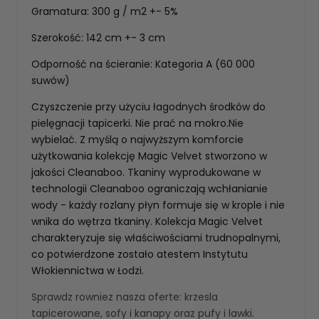
Gramatura: 300 g / m2 +- 5%
Szerokość: 142 cm +- 3 cm
Odporność na ścieranie: Kategoria A (60 000
suwów)
Czyszczenie przy użyciu łagodnych środków do
pielęgnacji tapicerki. Nie prać na mokro.Nie
wybielać. Z myślą o najwyższym komforcie
użytkowania kolekcję Magic Velvet stworzono w
jakości Cleanaboo. Tkaniny wyprodukowane w
technologii Cleanaboo ograniczają wchłanianie
wody - każdy rozlany płyn formuje się w krople i nie
wnika do wętrza tkaniny. Kolekcja Magic Velvet
charakteryzuje się właściwościami trudnopalnymi,
co potwierdzone zostało atestem Instytutu
Włokiennictwa w Łodzi.
Sprawdz rowniez nasza oferte:
krzesla
tapicerowane
,
sofy i kanapy
oraz
pufy i lawki
.