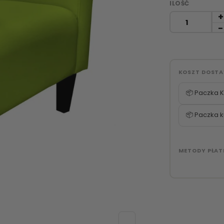
ILOŚĆ
KOSZT DOST
📦 Paczka K
📦 Paczka k
METODY PŁAT