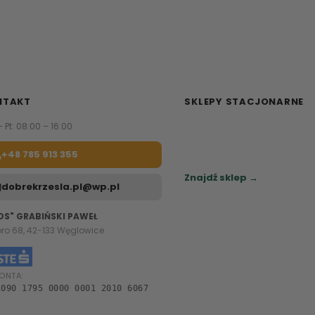
NTAKT
SKLEPY STACJONARNE
– Pt: 08:00 – 16:00
Zapraszamy do naszych sa
meblowych.
+48 785 913 355
Sprawdź najbliższy sklep.
Znajdź sklep →
dobrekrzesla.pl@wp.pl
OS" GRABIŃSKI PAWEŁ
oro 68, 42-133 Węglowice
ONTA:
1090 1795 0000 0001 2010 6067