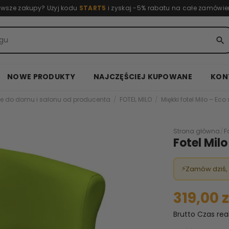
rwsze zakupy? Użyj kodu
START5
i zyskaj -5% rabatu na całe zamówie
search
NOWE PRODUKTY
NAJCZĘŚCIEJ KUPOWANE
KON
e do domu i salonu od producenta
FOTEL MILO
Miękki fotel Milo – Eco 
Strona główna
/
F
Fotel Mil
⚡
Zamów dziś,
319,00 z
Brutto
Czas rea