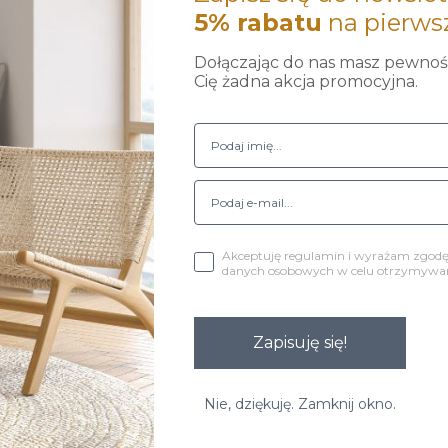
5% rabatu
na pierws
Dołączając do nas masz pewność
Cię żadna akcja promocyjna.
Akceptuję regulamin i wyrażam zgod
danych osobowych w celu otrzymywani
Zapisuję się!
Nie, dziękuję. Zamknij okno.
y wkręcić do fotela.