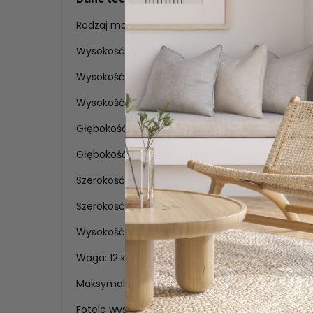
Rodzaj materiału: Eco skóra
Wysokość: 69 cm,
Wysokość do siedziska: 39 cm,
Wysokość do podłokietnika: 58 cm,
Głębokość: 60 cm,
Głębokość siedziska: 41 cm,
Szerokość: 73 cm,
Szerokość siedziska: 42 cm,
Wysokość oparcia: 34 cm,
Waga: 12 kg,
Maksymalna waga obciążenia: 120 kg.
Fotele wysyłane są w całości. Tylko 4 nóżki należ