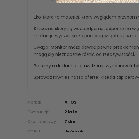
Eko skóra to materiał, który wyglądem przypomi
Sztuczne skóry są wodoodporne, odporne na wię
można je wyczyścić za pomocą wilgotniej szmatk
Uwaga: Monitor może dawać pewne przekłamania
mogą się nieznacznie różnić od rzeczywistości.
Prosimy o dokładne sprawdzenie wymiarów fotel
Sprawdz rowniez nasza oferte:
krzesla tapicero
Marka:
ATOS
Gwarancja:
2 lata
Czas dostawy:
7 dni
Indeks:
3-7-5-4