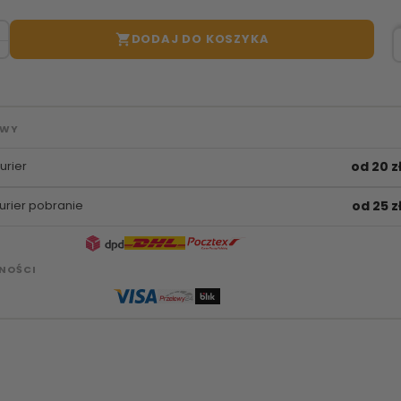
DODAJ DO KOSZYKA

AWY
urier
od 20 z
urier pobranie
od 25 z
NOŚCI