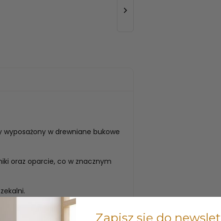

ry wyposażony w drewniane bukowe
iki oraz oparcie, co w znacznym
zekalni.
Zapisz się do newslet