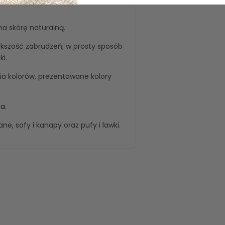
na skórę naturalną.
kszość zabrudzeń, w prosty sposób
i.
 kolorów, prezentowane kolory
a.
wane
,
sofy i kanapy
oraz
pufy i lawki
.