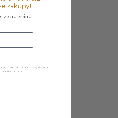
ze zakupy!
, że nie ominie
ę na przetwarzanie powyższych
a newslettera.