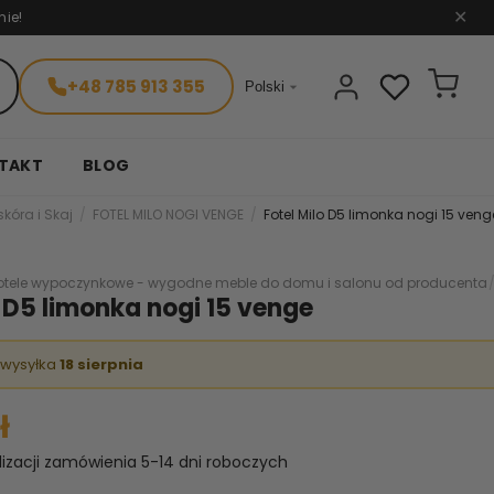
nie!
✕
+48 785 913 355

Polski
TAKT
BLOG
skóra i Skaj
FOTEL MILO NOGI VENGE
Fotel Milo D5 limonka nogi 15 veng
otele wypoczynkowe - wygodne meble do domu i salonu od producenta
o D5 limonka nogi 15 venge
 wysyłka
18 sierpnia
ł
lizacji zamówienia 5-14 dni roboczych