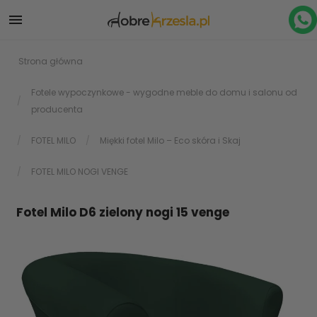

Strona główna
Fotele wypoczynkowe - wygodne meble do domu i salonu od
producenta
FOTEL MILO
Miękki fotel Milo – Eco skóra i Skaj
FOTEL MILO NOGI VENGE
Fotel Milo D6 zielony nogi 15 venge