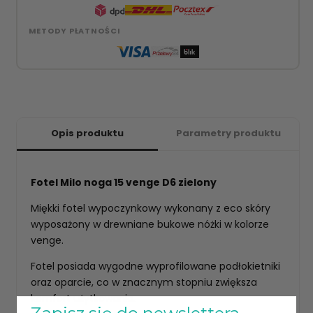
METODY PŁATNOŚCI
Opis produktu
Parametry produktu
Fotel Milo noga 15 venge D6 zielony
Miękki fotel wypoczynkowy wykonany z eco skóry
wyposażony w drewniane bukowe nóżki w kolorze
venge.
Fotel posiada wygodne wyprofilowane podłokietniki
oraz oparcie, co w znacznym stopniu zwiększa
komfort użytkowania.