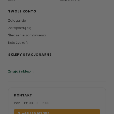
TWOJE KONTO
Zaloguj się
Zarejestruj się
Śledzenie zamówienia
Lista życzeń
SKLEPY STACJONARNE
Zapraszamy do naszych salonów meblowych.
Znajdź sklep →
KONTAKT
Pon – Pt: 08:00 – 16:00
+48 785 913 355