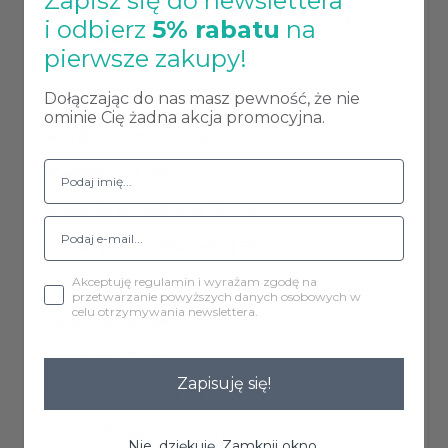
Zapisz się do newslettera
Fotel idealnie nadaje się do salonu, biura czy
i odbierz
5% rabatu
na
poczekalni.
pierwsze zakupy!
Dołączając do nas masz pewność, że nie
Dane techniczne:
ominie Cię żadna akcja promocyjna.
Rodzaj materiału: Eco skóra
Wysokość: 69 cm,
Wysokość do siedziska: 39 cm,
Wysokość do podłokietnika: 58 cm,
Akceptuję regulamin i wyrażam zgodę na
Głębokość: 60 cm,
przetwarzanie powyższych danych osobowych w
celu otrzymywania newslettera.
Głębokość siedziska: 41 cm,
Szerokość: 73 cm,
Zapisuję się!
Szerokość siedziska: 42 cm,
Wysokość oparcia: 34 cm,
Nie, dziękuję. Zamknij okno.