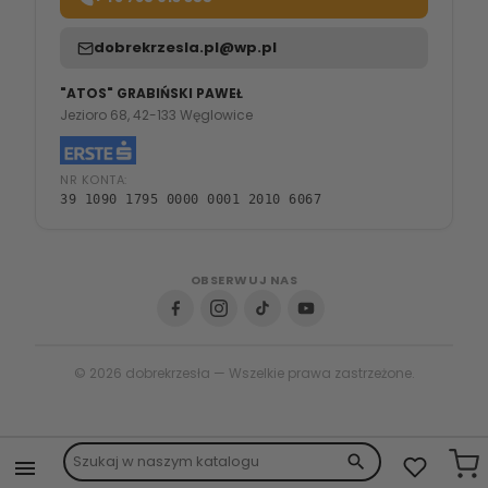
dobrekrzesla.pl@wp.pl
"ATOS" GRABIŃSKI PAWEŁ
Jezioro 68, 42-133 Węglowice
NR KONTA:
39 1090 1795 0000 0001 2010 6067
OBSERWUJ NAS
© 2026 dobrekrzesła — Wszelkie prawa zastrzeżone.
search
