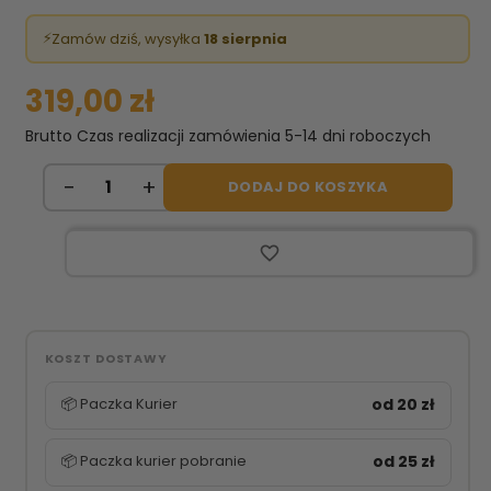
⚡
Zamów dziś, wysyłka
18 sierpnia
319,00 zł
Brutto
Czas realizacji zamówienia 5-14 dni roboczych
DODAJ DO KOSZYKA
favorite_border
KOSZT DOSTAWY
📦 Paczka Kurier
od 20 zł
📦 Paczka kurier pobranie
od 25 zł