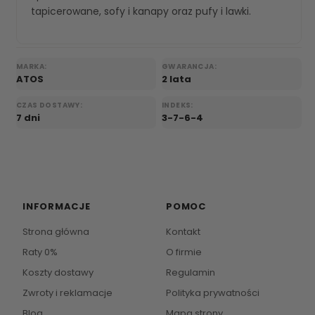
tapicerowane
,
sofy i kanapy
oraz
pufy i lawki
.
MARKA:
GWARANCJA:
ATOS
2 lata
CZAS DOSTAWY:
INDEKS:
7 dni
3-7-6-4
INFORMACJE
POMOC
Strona główna
Kontakt
Raty 0%
O firmie
Koszty dostawy
Regulamin
Zwroty i reklamacje
Polityka prywatności
Blog
Mapa strony