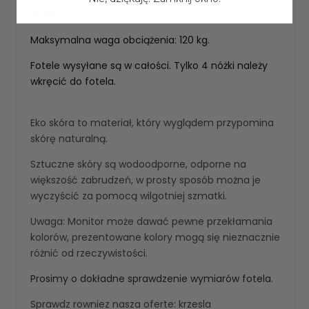
Waga: 12 kg,
Maksymalna waga obciążenia: 120 kg.
Fotele wysyłane są w całości. Tylko 4 nóżki należy
wkręcić do fotela.
Eko skóra to materiał, który wyglądem przypomina
skórę naturalną.
Sztuczne skóry są wodoodporne, odporne na
większość zabrudzeń, w prosty sposób można je
wyczyścić za pomocą wilgotniej szmatki.
Uwaga: Monitor może dawać pewne przekłamania
kolorów, prezentowane kolory mogą się nieznacznie
różnić od rzeczywistości.
Prosimy o dokładne sprawdzenie wymiarów fotela.
Sprawdz rowniez nasza oferte:
krzesla