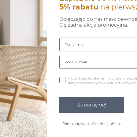
5% rabatu
na pierws
Dołączając do nas masz pewność
Cię żadna akcja promocyjna.
Akceptuję regulamin i wyrażam zgod
danych osobowych w celu otrzymywani
Zapisuję się!
Nie, dziękuję. Zamknij okno.
y wkręcić do fotela.