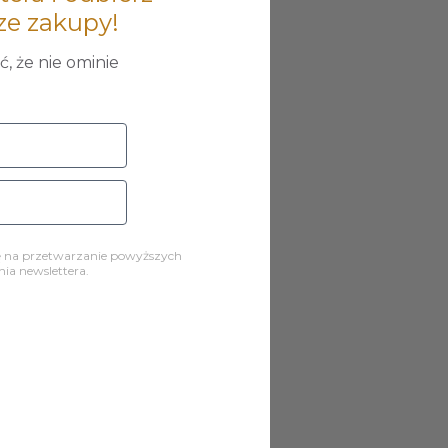
ze zakupy!
, że nie ominie
ę na przetwarzanie powyższych
a newslettera.