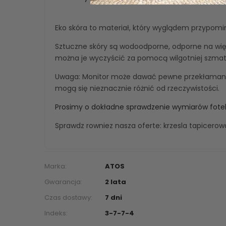
Eko skóra to materiał, który wyglądem przypomi
Sztuczne skóry są wodoodporne, odporne na wię
można je wyczyścić za pomocą wilgotniej szmatk
Uwaga: Monitor może dawać pewne przekłamania
mogą się nieznacznie różnić od rzeczywistości.
Prosimy o dokładne sprawdzenie wymiarów fotel
Sprawdz rowniez nasza oferte:
krzesla tapicero
Marka:
ATOS
Gwarancja:
2 lata
Czas dostawy:
7 dni
Indeks:
3-7-7-4