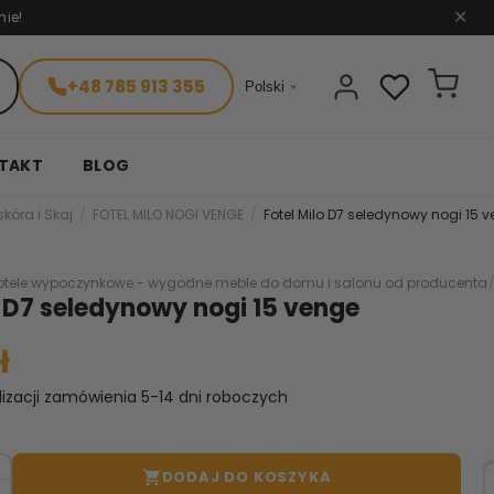
nie!
✕
+48 785 913 355

Polski
TAKT
BLOG
skóra i Skaj
FOTEL MILO NOGI VENGE
Fotel Milo D7 seledynowy nogi 15 
otele wypoczynkowe - wygodne meble do domu i salonu od producenta
o D7 seledynowy nogi 15 venge
ł
lizacji zamówienia 5-14 dni roboczych
DODAJ DO KOSZYKA
