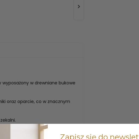

ry wyposażony w drewniane bukowe
iki oraz oparcie, co w znacznym
zekalni.
Zapisz się do newslet