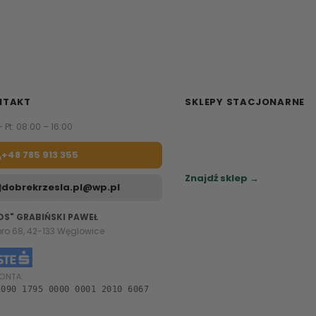
NTAKT
SKLEPY STACJONARNE
– Pt: 08:00 – 16:00
Zapraszamy do naszych sa
meblowych.
+48 785 913 355
Sprawdź najbliższy sklep.
Znajdź sklep →
dobrekrzesla.pl@wp.pl
OS" GRABIŃSKI PAWEŁ
oro 68, 42-133 Węglowice
ONTA:
1090 1795 0000 0001 2010 6067