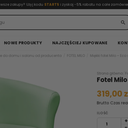
rwsze zakupy? Użyj kodu
START5
i zyskaj -5% rabatu na całe zamówie
search
NOWE PRODUKTY
NAJCZĘŚCIEJ KUPOWANE
KON
e do domu i salonu od producenta
FOTEL MILO
Miękki fotel Milo – Eco 
Strona główna
/
F
Fotel Mil
319,00 z
Brutto
Czas rea
ILOŚĆ