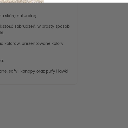
na skórę naturalną.
kszość zabrudzeń, w prosty sposób
i.
 kolorów, prezentowane kolory
a.
wane
,
sofy i kanapy
oraz
pufy i lawki
.