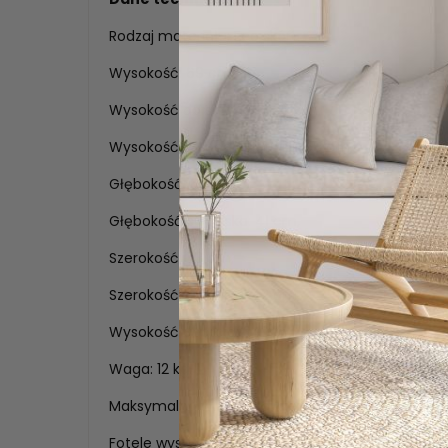
Rodzaj materiału: Eco skóra
Wysokość: 69 cm,
Wysokość do siedziska: 39 cm,
Wysokość do podłokietnika: 58 cm,
Głębokość: 60 cm,
Głębokość siedziska: 41 cm,
Szerokość: 73 cm,
Szerokość siedziska: 42 cm,
Wysokość oparcia: 34 cm,
Waga: 12 kg,
Maksymalna waga obciążenia: 120 kg.
Fotele wysyłane są w całości. Tylko 4 nóżki należ