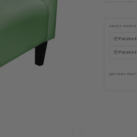
KOSZT DOST
📦 Paczka K
📦 Paczka k
METODY PŁAT