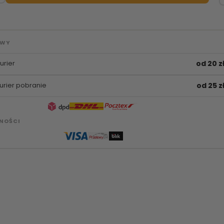
AWY
urier
od 20 z
urier pobranie
od 25 z
NOŚCI