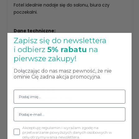
Fotel idealnie nadaje się do salonu, biura czy
poczekalni.
Dane techniczne:
Zapisz się do newslettera
Rodzaj materiału: Mikrofaza
i odbierz
5% rabatu
na
Wysokość: 69 cm,
pierwsze zakupy!
Wysokość do siedziska: 39 cm,
Dołączając do nas masz pewność, że nie
Wysokość do podłokietnika: 58 cm,
ominie Cię żadna akcja promocyjna.
Głębokość: 60 cm,
Głębokość siedziska: 41 cm,
Szerokość: 73 cm,
Szerokość siedziska: 42 cm,
Akceptuję regulamin i wyrażam zgodę na
przetwarzanie powyższych danych osobowych w
Wysokość oparcia: 34 cm,
celu otrzymywania newslettera.