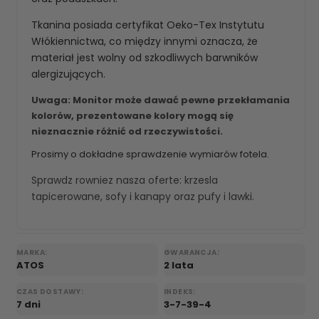
Tkanina posiada certyfikat Oeko-Tex Instytutu
Włókiennictwa, co między innymi oznacza, że
materiał jest wolny od szkodliwych barwników
alergizujących.
Uwaga: Monitor może dawać pewne przekłamania
kolorów, prezentowane kolory mogą się
nieznacznie różnić od rzeczywistości.
Prosimy o dokładne sprawdzenie wymiarów fotela.
Sprawdz rowniez nasza oferte:
krzesla
tapicerowane
,
sofy i kanapy
oraz
pufy i lawki
.
MARKA:
GWARANCJA:
ATOS
2 lata
CZAS DOSTAWY:
INDEKS:
7 dni
3-7-39-4