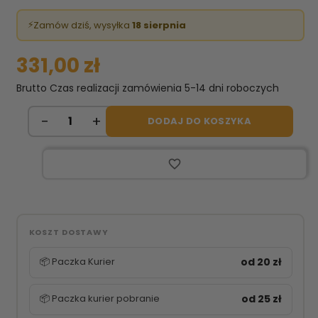
⚡
Zamów dziś, wysyłka
18 sierpnia
331,00 zł
Brutto
Czas realizacji zamówienia 5-14 dni roboczych
DODAJ DO KOSZYKA
favorite_border
KOSZT DOSTAWY
📦 Paczka Kurier
od 20 zł
📦 Paczka kurier pobranie
od 25 zł