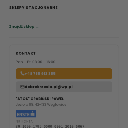
SKLEPY STACJONARNE
Zapraszamy do naszych salonów meblowych.
Znajdź sklep →
KONTAKT
Pon – Pt: 08:00 – 16:00
+48 785 913 355
dobrekrzesla.pl@wp.pl
"ATOS" GRABIŃSKI PAWEŁ
Jezioro 68, 42-133 Węglowice
NR KONTA:
39 1090 1795 0000 0001 2010 6067