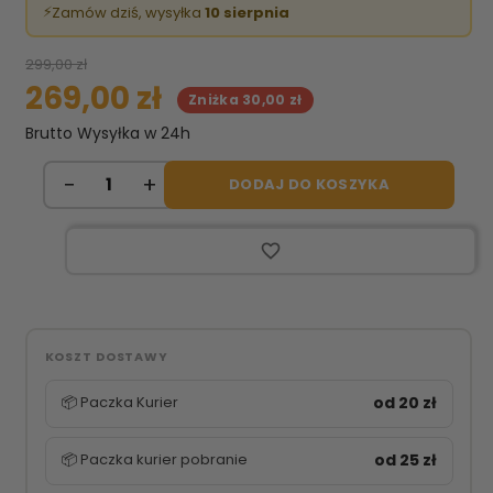
⚡
Zamów dziś, wysyłka
10 sierpnia
299,00 zł
269,00 zł
Zniżka 30,00 zł
Brutto
Wysyłka w 24h
DODAJ DO KOSZYKA
favorite_border
KOSZT DOSTAWY
📦 Paczka Kurier
od 20 zł
📦 Paczka kurier pobranie
od 25 zł