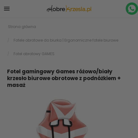

Strona główna
Fotele obrotowe do biurka | Ergonomiczne fotele biurowe
Fotel obrotowy GAMES
Fotel gamingowy Games różowo/biały
krzesło biurowe obrotowe z podnóżkiem +
masaż