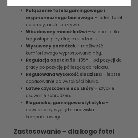
Połączenie fotela gamingowego i
ergonomicznego biurowego
– jeden fotel
do pracy, nauki i rozrywki.
Wbudowany masaż lędźwi
– wsparcie dla
kręgosłupa przy długim siedzeniu.
Wysuwany podnóżek
– możliwość
komfortowego wyprostowania nóg.
Regulacja oparcia 90–135°
– od pozycji do
pracy po pozycję półleżącą do relaksu.
Regulowana wysokość siedziska
– lepsze
dopasowanie do wysokości biurka.
Łatwe czyszczenie eco skóry
– szybkie
usuwanie zabrudzeń.
Elegancka, gamingowa stylistyka
–
nowoczesny wygląd stanowiska
komputerowego.
Zastosowanie – dla kogo fotel