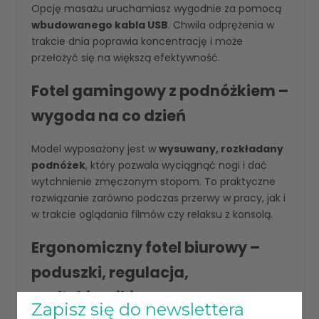
Opcję masażu uruchamiasz wygodnie za pomocą
wbudowanego kabla USB
. Chwila odprężenia w
trakcie dnia poprawia koncentrację i może
przełożyć się na większą efektywność.
Fotel gamingowy z podnóżkiem –
wygoda na co dzień
Model wyposażony jest w
wysuwany, rozkładany
podnóżek
, który pozwala wyciągnąć nogi i dać
wytchnienie zmęczonym stopom. To praktyczne
rozwiązanie zarówno podczas przerwy w pracy, jak i
w trakcie oglądania filmów czy relaksu z konsolą.
Ergonomiczny fotel biurowy –
poduszki, regulacja,
podłokietniki
Zapisz się do newslettera