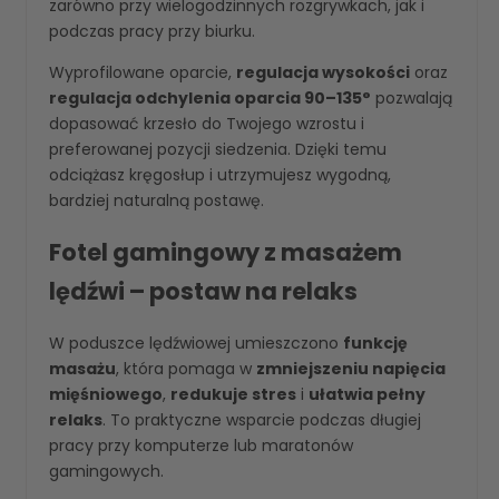
zarówno przy wielogodzinnych rozgrywkach, jak i
podczas pracy przy biurku.
Wyprofilowane oparcie,
regulacja wysokości
oraz
regulacja odchylenia oparcia 90–135°
pozwalają
dopasować krzesło do Twojego wzrostu i
preferowanej pozycji siedzenia. Dzięki temu
odciążasz kręgosłup i utrzymujesz wygodną,
bardziej naturalną postawę.
Fotel gamingowy z masażem
lędźwi – postaw na relaks
W poduszce lędźwiowej umieszczono
funkcję
masażu
, która pomaga w
zmniejszeniu napięcia
mięśniowego
,
redukuje stres
i
ułatwia pełny
relaks
. To praktyczne wsparcie podczas długiej
pracy przy komputerze lub maratonów
gamingowych.