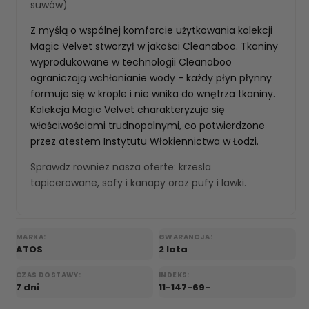
suwów)
Z myślą o wspólnej komforcie użytkowania kolekcji
Magic Velvet stworzył w jakości Cleanaboo. Tkaniny
wyprodukowane w technologii Cleanaboo
ograniczają wchłanianie wody - każdy płyn płynny
formuje się w krople i nie wnika do wnętrza tkaniny.
Kolekcja Magic Velvet charakteryzuje się
właściwościami trudnopalnymi, co potwierdzone
przez atestem Instytutu Włokiennictwa w Łodzi.
Sprawdz rowniez nasza oferte:
krzesla
tapicerowane
,
sofy i kanapy
oraz
pufy i lawki
.
MARKA:
GWARANCJA:
ATOS
2 lata
CZAS DOSTAWY:
INDEKS:
7 dni
11-147-69-