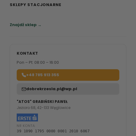
SKLEPY STACJONARNE
Zapraszamy do naszych salonów meblowych.
Znajdź sklep →
KONTAKT
Pon – Pt: 08:00 – 16:00
+48 785 913 355
dobrekrzesla.pl@wp.pl
"ATOS" GRABIŃSKI PAWEŁ
Jezioro 68, 42-133 Węglowice
NR KONTA:
39 1090 1795 0000 0001 2010 6067