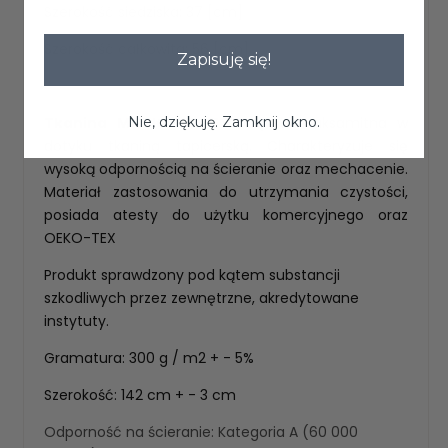
Szerokość siedziska: 37 [cm]
Szerokość całkowita: 56 [cm]
Zapisuję się!
Tkanina MAGIC VELVET
Nie, dziękuję. Zamknij okno.
miękka i aksamitna w
dotyku tkaniną tapicerską. Charakteryzuje się
wysoką odpornością na ścieranie oraz mechacenie.
Materiał zastosowania do utrzymania czystości,
posiada atesty do użytku komercyjnego oraz
OEKO-TEX
Produkt sprawdzony pod kątem substancji
szkodliwych przez zewnętrzne, akredytowane
instytuty.
Gramatura: 300 g / m2 + - 5%
Szerokość: 142 cm + - 3 cm
Odporność na ścieranie: Kategoria A (60 000