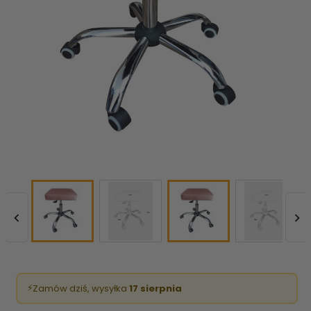


⚡
Zamów dziś, wysyłka
17 sierpnia