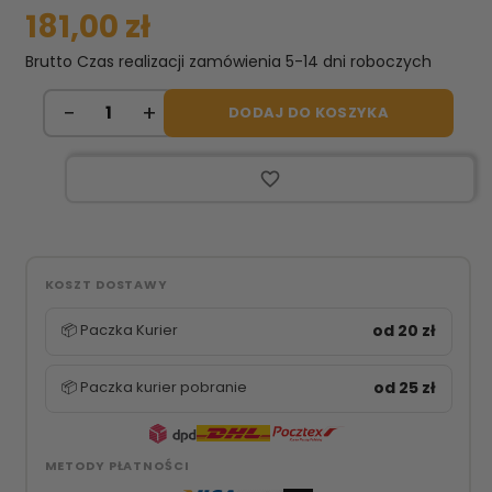
181,00 zł
Brutto
Czas realizacji zamówienia 5-14 dni roboczych
DODAJ DO KOSZYKA
favorite_border
KOSZT DOSTAWY
📦 Paczka Kurier
od 20 zł
📦 Paczka kurier pobranie
od 25 zł
METODY PŁATNOŚCI