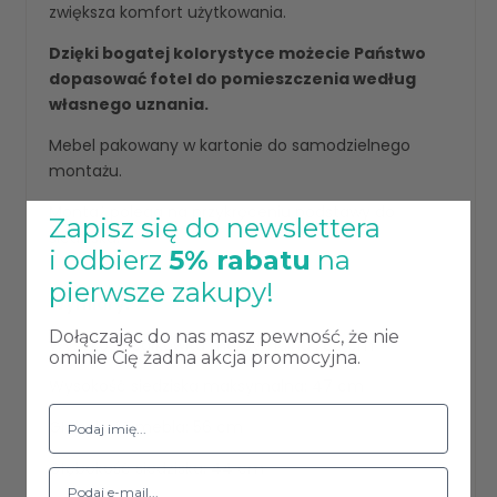
zwiększa komfort użytkowania.
Dzięki bogatej kolorystyce możecie Państwo
dopasować fotel do pomieszczenia według
własnego uznania.
Mebel pakowany w kartonie do samodzielnego
montażu.
Montaż polega na przykręceniu podstawy do
Zapisz się do newslettera
siedziska.
i odbierz
5% rabatu
na
pierwsze zakupy!
Wymiary:
Dołączając do nas masz pewność, że nie
Wysokość całkowita maksymalna : 80 cm
ominie Cię żadna akcja promocyjna.
Wysokość siedziska maksymalna: 47 cm
Głębokość mebla: 56 cm
Głębokość siedziska: 44 cm