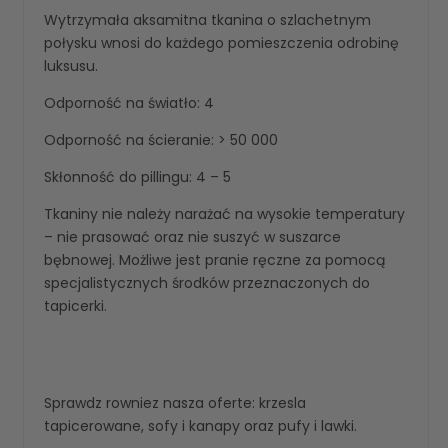
Wytrzymała aksamitna tkanina o szlachetnym
połysku wnosi do każdego pomieszczenia odrobinę
luksusu.
Odporność na światło: 4
Odporność na ścieranie: > 50 000
Skłonność do pillingu: 4 – 5
Tkaniny nie należy narażać na wysokie temperatury
– nie prasować oraz nie suszyć w suszarce
bębnowej. Możliwe jest pranie ręczne za pomocą
specjalistycznych środków przeznaczonych do
tapicerki.
Sprawdz rowniez nasza oferte:
krzesla
tapicerowane
,
sofy i kanapy
oraz
pufy i lawki
.