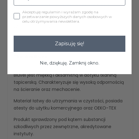
Wysokość maksymalna podłokietników: 63 cm
Akceptuję regulamin i wyrażam zgodę na
Szerokość siedziska: 46 cm
przetwarzanie powyższych danych osobowych w
celu otrzymywania newslettera.
Szerokość całkowita: 56 cm
Zapisuję się!
Tkanina Bluvel
Nie, dziękuję. Zamknij okno.
Bluvel jest miękką i aksamitną w dotyku tkaniną
tapicerską. Charakteryzuje się wysoką odpornością
na ścieranie oraz mechacenie.
Materiał łatwy do utrzymania w czystości, posiada
atesty do użytku komercyjnego oraz OEKO-TEX
Produkt sprawdzony pod kątem substancji
szkodliwych przez zewnętrzne, akredytowane
instytuty.