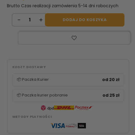
Brutto
Czas realizacji zamówienia 5-14 dni roboczych
DODAJ DO KOSZYKA
favorite_border
KOSZT DOSTAWY
📦 Paczka Kurier
od 20 zł
📦 Paczka kurier pobranie
od 25 zł
METODY PŁATNOŚCI