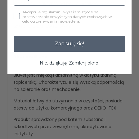
Wysokość maksymalna podłokietników: 63 cm
Akceptuję regulamin i wyrażam zgodę na
Szerokość siedziska: 46 cm
przetwarzanie powyższych danych osobowych w
celu otrzymywania newslettera.
Szerokość całkowita: 56 cm
Zapisuję się!
Tkanina Bluvel
Nie, dziękuję. Zamknij okno.
Bluvel jest miękką i aksamitną w dotyku tkaniną
tapicerską. Charakteryzuje się wysoką odpornością
na ścieranie oraz mechacenie.
Materiał łatwy do utrzymania w czystości, posiada
atesty do użytku komercyjnego oraz OEKO-TEX
Produkt sprawdzony pod kątem substancji
szkodliwych przez zewnętrzne, akredytowane
instytuty.