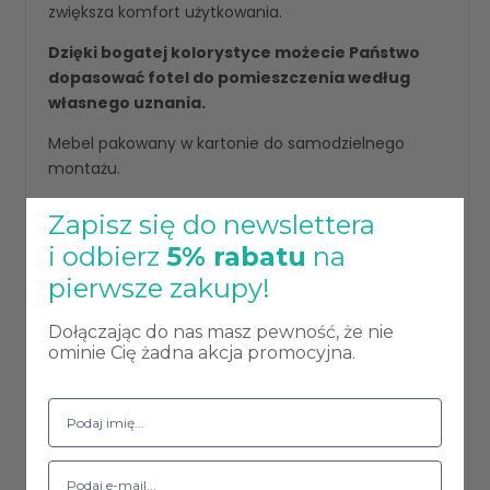
zwiększa komfort użytkowania.
Dzięki bogatej kolorystyce możecie Państwo
dopasować fotel do pomieszczenia według
własnego uznania.
Mebel pakowany w kartonie do samodzielnego
montażu.
Montaż polega na przykręceniu podstawy do
Zapisz się do newslettera
siedziska.
i odbierz
5% rabatu
na
pierwsze zakupy!
Wymiary:
Dołączając do nas masz pewność, że nie
Wysokość całkowita maksymalna : 80 cm
ominie Cię żadna akcja promocyjna.
Wysokość siedziska maksymalna: 47 cm
Głębokość mebla: 56 cm
Głębokość siedziska: 44 cm