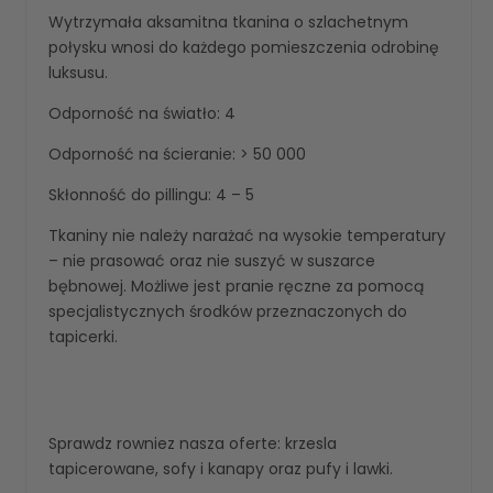
Wytrzymała aksamitna tkanina o szlachetnym
połysku wnosi do każdego pomieszczenia odrobinę
luksusu.
Odporność na światło: 4
Odporność na ścieranie: > 50 000
Skłonność do pillingu: 4 – 5
Tkaniny nie należy narażać na wysokie temperatury
– nie prasować oraz nie suszyć w suszarce
bębnowej. Możliwe jest pranie ręczne za pomocą
specjalistycznych środków przeznaczonych do
tapicerki.
Sprawdz rowniez nasza oferte:
krzesla
tapicerowane
,
sofy i kanapy
oraz
pufy i lawki
.