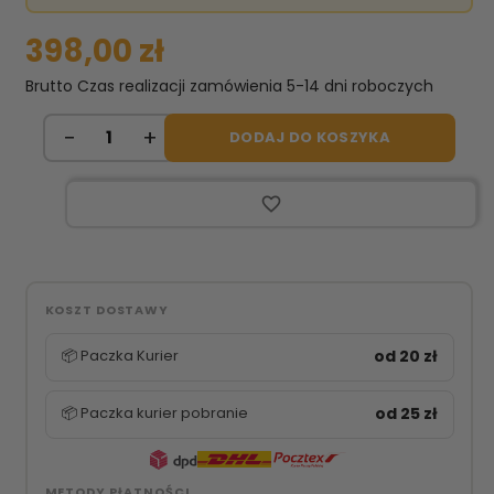
398,00 zł
Brutto
Czas realizacji zamówienia 5-14 dni roboczych
DODAJ DO KOSZYKA
favorite_border
KOSZT DOSTAWY
📦 Paczka Kurier
od 20 zł
📦 Paczka kurier pobranie
od 25 zł
METODY PŁATNOŚCI