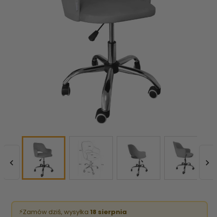


⚡
Zamów dziś, wysyłka
18 sierpnia