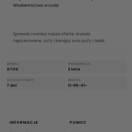
Włokiennictwa w Łodzi.
Sprawdz rowniez nasza oferte:
krzesla
tapicerowane
,
sofy i kanapy
oraz
pufy i lawki
.
MARKA:
GWARANCJA:
ATOS
2 lata
CZAS DOSTAWY:
INDEKS:
7 dni
11-95-61-
INFORMACJE
POMOC