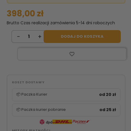
398,00 zł
Brutto
Czas realizacji zamówienia 5-14 dni roboczych
DODAJ DO KOSZYKA
favorite_border
KOSZT DOSTAWY
📦 Paczka Kurier
od 20 zł
📦 Paczka kurier pobranie
od 25 zł
METODY PŁATNOŚCI