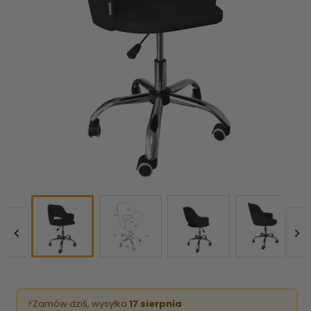


⚡
Zamów dziś, wysyłka
17 sierpnia