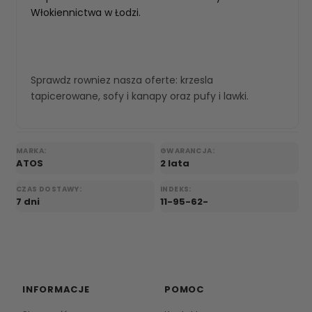
Włokiennictwa w Łodzi.
Sprawdz rowniez nasza oferte:
krzesla
tapicerowane
,
sofy i kanapy
oraz
pufy i lawki
.
MARKA:
GWARANCJA:
ATOS
2 lata
CZAS DOSTAWY:
INDEKS:
7 dni
11-95-62-
INFORMACJE
POMOC