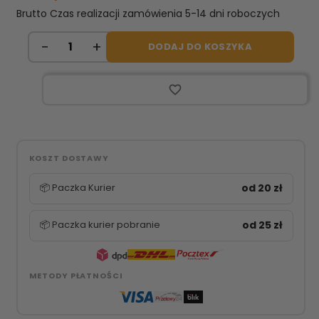
Brutto
Czas realizacji zamówienia 5-14 dni roboczych
DODAJ DO KOSZYKA
favorite_border
KOSZT DOSTAWY
📦 Paczka Kurier
od 20 zł
📦 Paczka kurier pobranie
od 25 zł
METODY PŁATNOŚCI