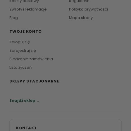
Koszty dostawy
Regulamin
Zwroty i reklamacje
Polityka prywatności
Blog
Mapa strony
TWOJE KONTO
Zaloguj się
Zarejestruj się
Śledzenie zamówienia
Lista życzeń
SKLEPY STACJONARNE
Zapraszamy do naszych salonów meblowych.
Znajdź sklep →
KONTAKT