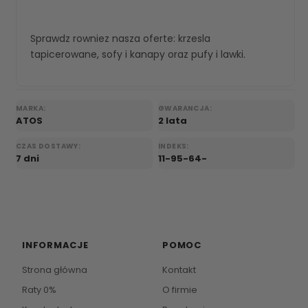
Sprawdz rowniez nasza oferte:
krzesla
tapicerowane
,
sofy i kanapy
oraz
pufy i lawki
.
MARKA:
GWARANCJA:
ATOS
2 lata
CZAS DOSTAWY:
INDEKS:
7 dni
11-95-64-
INFORMACJE
POMOC
Strona główna
Kontakt
Raty 0%
O firmie