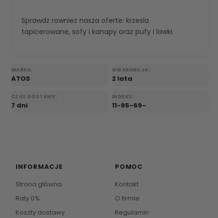
Sprawdz rowniez nasza oferte:
krzesla
tapicerowane
,
sofy i kanapy
oraz
pufy i lawki
.
MARKA:
GWARANCJA:
ATOS
2 lata
CZAS DOSTAWY:
INDEKS:
7 dni
11-95-69-
INFORMACJE
POMOC
Strona główna
Kontakt
Raty 0%
O firmie
Koszty dostawy
Regulamin