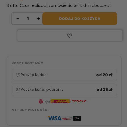
Brutto
Czas realizacji zamówienia 5-14 dni roboczych
DODAJ DO KOSZYKA
favorite_border
KOSZT DOSTAWY
📦 Paczka Kurier
od 20 zł
📦 Paczka kurier pobranie
od 25 zł
METODY PŁATNOŚCI