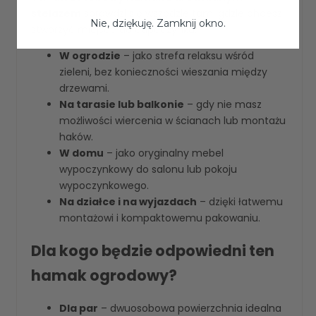
stelażem
sprawdzi się wszędzie tam, gdzie chcesz
Nie, dziękuję. Zamknij okno.
stworzyć miejsce do odpoczynku:
W ogrodzie
– jako strefa relaksu wśród
zieleni, bez konieczności wieszania między
drzewami.
Na tarasie lub balkonie
– gdy nie masz
możliwości wiercenia w ścianach lub montażu
haków.
W domu
– jako oryginalny mebel
wypoczynkowy do salonu lub pokoju
wypoczynkowego.
Na działce i na wyjazdach
– dzięki łatwemu
montażowi i kompaktowemu pakowaniu.
Dla kogo będzie odpowiedni ten
hamak ogrodowy?
Dla par
– dwuosobowa powierzchnia idealna