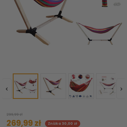


299,99 zł
269,99 zł
Zniżka 30,00 zł