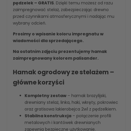
pędzelek – GRATIS
. Dzięki temu możesz od razu
zaimpregnować stelaż, zabezpieczając drewno
przed czynnikami atmosferycznymi i nadając mu
wybrany odcień.
Prosimy o wpisanie koloru impregnatu w
wiadomości dla sprzedającego.
Na ostatnim zdjęciu prezentujemy hamak
zaimpregnowany kolorem palisander.
Hamak ogrodowy ze stelażem –
główne korzyści
Kompletny zestaw
– hamak brazylijski,
drewniany stelaż, linka, haki, wkręty, pokrowiec
oraz gratisowa lakierobejca 2w1 z pędzelkiem.
Stabilna konstrukcja
– połączenie profili
metalowych i kantówek drewnianych
zapewnia bezpieczne użytkowanie.