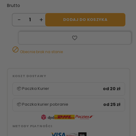
Brutto
DODAJ DO KOSZYKA
favorite_border

Obecnie brak na stanie
KOSZT DOSTAWY
📦 Paczka Kurier
od 20 zł
📦 Paczka kurier pobranie
od 25 zł
METODY PŁATNOŚCI