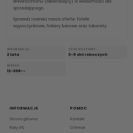
drewnochronu (lakierobejcy) w wiadomości dla
sprzedającego.
Sprawdz rowniez nasza oferte:
fotele
wypoczynkowe
,
hokery barowe
oraz
taborety
.
GWARANCJA:
CZAS DOSTAWY:
2 lata
3–5 dni roboczych
INDEKS:
12-306--
INFORMACJE
POMOC
Strona główna
Kontakt
Raty 0%
O firmie