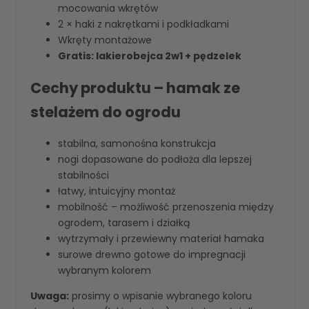
mocowania wkrętów
2 × haki z nakrętkami i podkładkami
Wkręty montażowe
Gratis: lakierobejca 2w1 + pędzelek
Cechy produktu – hamak ze
stelażem do ogrodu
stabilna, samonośna konstrukcja
nogi dopasowane do podłoża dla lepszej
stabilności
łatwy, intuicyjny montaż
mobilność – możliwość przenoszenia między
ogrodem, tarasem i działką
wytrzymały i przewiewny materiał hamaka
surowe drewno gotowe do impregnacji
wybranym kolorem
Uwaga:
prosimy o wpisanie wybranego koloru