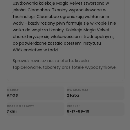
użytkowania kolekcję Magic Velvet stworzono w
jakości Cleanaboo. Tkaniny wyprodukowane w
technologii Cleanaboo ograniczają wchłanianie
wody - każdy rozlany płyn formuje się w krople i nie
wnika do wnętrza tkaniny. Kolekcja Magic Velvet
charakteryzuje się właściwościami trudnopalnymi,
co potwierdzone zostało atestem Instytutu
Włókiennictwa w Łodzi
Sprawdz rowniez nasza oferte:
krzesla
tapicerowane
,
taborety
oraz
fotele wypoczynkowe
.
MARKA:
GWARANCJA:
ATOS
2 lata
CZAS DOSTAWY:
INDEKS:
7 dni
6-17-69-19