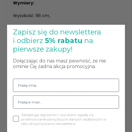
Wymiary:
Wysokość: 96 cm,
Wysokość do siedziska: 65 cm,
Zapisz się do newslettera
Głębokość: 54 cm,
i odbierz
5% rabatu
na
pierwsze zakupy!
Głębokość siedziska: 44 cm,
Szerokość podstawy: 43 cm,
Dołączając do nas masz pewność, że nie
ominie Cię żadna akcja promocyjna.
Szerokość siedziska: 46 cm,
Wysokość oparcia: 33 cm,
Maksymalna waga obciążenia: 120 kg.
Tkanina MAGIC VELVET
Akceptuję regulamin i wyrażam zgodę na
przetwarzanie powyższych danych osobowych w
miękka i aksamitna w dotyku tkaniną tapicerską.
celu otrzymywania newslettera.
Charakteryzuje się wysoką odpornością na ścieranie