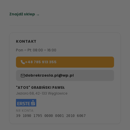
Zapraszamy do naszych salonów meblowych.
Znajdź sklep →
KONTAKT
Pon – Pt: 08:00 – 16:00
+48 785 913 355
dobrekrzesla.pl@wp.pl
"ATOS" GRABIŃSKI PAWEŁ
Jezioro 68, 42-133 Węglowice
NR KONTA:
39 1090 1795 0000 0001 2010 6067