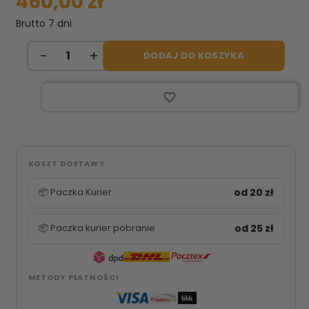
460,00 zł
Brutto
7 dni
DODAJ DO KOSZYKA
favorite_border
KOSZT DOSTAWY
📦 Paczka Kurier
od 20 zł
📦 Paczka kurier pobranie
od 25 zł
METODY PŁATNOŚCI