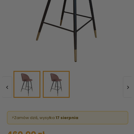


⚡
Zamów dziś, wysyłka
17 sierpnia