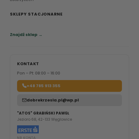
SKLEPY STACJONARNE
Zapraszamy do naszych salonów meblowych.
Znajdź sklep →
KONTAKT
Pon – Pt: 08:00 – 16:00
+48 785 913 355
dobrekrzesla.pl@wp.pl
"ATOS" GRABIŃSKI PAWEŁ
Jezioro 68, 42-133 Węglowice
NR KONTA: