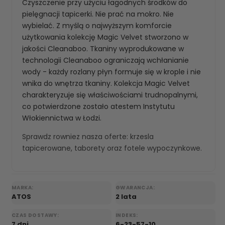
Czyszczenie przy użyciu łagodnych środków do
pielęgnacji tapicerki. Nie prać na mokro. Nie
wybielać. Z myślą o najwyższym komforcie
użytkowania kolekcję Magic Velvet stworzono w
jakości Cleanaboo. Tkaniny wyprodukowane w
technologii Cleanaboo ograniczają wchłanianie
wody - każdy rozlany płyn formuje się w krople i nie
wnika do wnętrza tkaniny. Kolekcja Magic Velvet
charakteryzuje się właściwościami trudnopalnymi,
co potwierdzone zostało atestem Instytutu
Włokiennictwa w Łodzi.
Sprawdz rowniez nasza oferte:
krzesla
tapicerowane
,
taborety
oraz
fotele wypoczynkowe
.
MARKA:
GWARANCJA:
ATOS
2 lata
CZAS DOSTAWY:
INDEKS:
7 dni
6-23-57-10