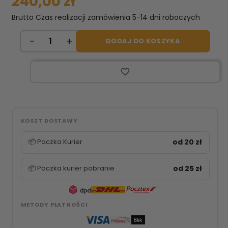
240,00 zł
Brutto
Czas realizacji zamówienia 5-14 dni roboczych
DODAJ DO KOSZYKA
favorite_border
KOSZT DOSTAWY
📦 Paczka Kurier
od 20 zł
📦 Paczka kurier pobranie
od 25 zł
METODY PŁATNOŚCI