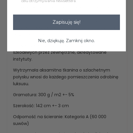
celu otrzymywania newslettera.
miękka i aksamitna w dotyku tkaniną tapicerską.
Charakteryzuje się wysoką odpornością na ścieranie
oraz mechacenie.Materiał łatwy do utrzymania w
Zapisuję się!
czystości, posiada atesty do użytku komercyjnego
oraz OEKO-TEX
Nie, dziękuję. Zamknij okno.
Produkt sprawdzony pod kątem substancji
szkodliwych przez zewnętrzne, akredytowane
instytuty.
Wytrzymała aksamitna tkanina o szlachetnym
połysku wnosi do każdego pomieszczenia odrobinę
luksusu.
Gramatura: 300 g / m2 +- 5%
Szerokość: 142 cm +- 3 cm
Odporność na ścieranie: Kategoria A (60 000
suwów)