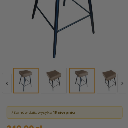


⚡
Zamów dziś, wysyłka
18 sierpnia