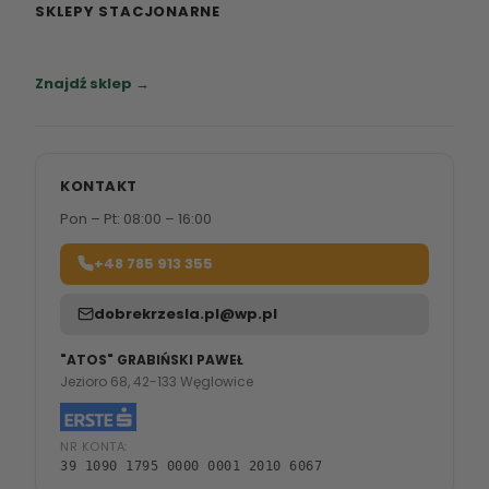
SKLEPY STACJONARNE
Zapraszamy do naszych salonów meblowych.
Znajdź sklep →
KONTAKT
Pon – Pt: 08:00 – 16:00
+48 785 913 355
dobrekrzesla.pl@wp.pl
"ATOS" GRABIŃSKI PAWEŁ
Jezioro 68, 42-133 Węglowice
NR KONTA:
39 1090 1795 0000 0001 2010 6067