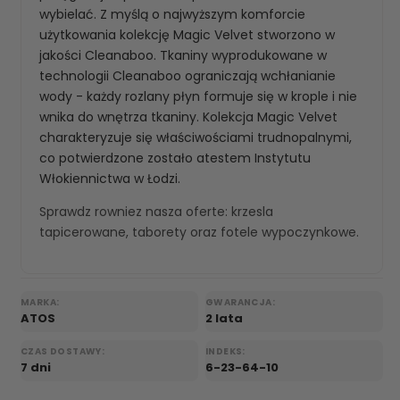
wybielać. Z myślą o najwyższym komforcie
użytkowania kolekcję Magic Velvet stworzono w
jakości Cleanaboo. Tkaniny wyprodukowane w
technologii Cleanaboo ograniczają wchłanianie
wody - każdy rozlany płyn formuje się w krople i nie
wnika do wnętrza tkaniny. Kolekcja Magic Velvet
charakteryzuje się właściwościami trudnopalnymi,
co potwierdzone zostało atestem Instytutu
Włokiennictwa w Łodzi.
Sprawdz rowniez nasza oferte:
krzesla
tapicerowane
,
taborety
oraz
fotele wypoczynkowe
.
MARKA:
GWARANCJA:
ATOS
2 lata
CZAS DOSTAWY:
INDEKS:
7 dni
6-23-64-10