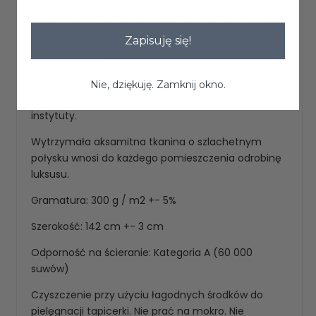
Charakteryzuje się wysoką odpornością na ścieranie
oraz mechacenie.Materiał łatwy do utrzymania w
Zapisuję się!
czystości, posiada atesty do użytku komercyjnego
oraz OEKO-TEX
Produkt sprawdzony pod kątem substancji
Nie, dziękuję. Zamknij okno.
szkodliwych przez zewnętrzne, akredytowane
instytuty.
Wytrzymała aksamitna tkanina o szlachetnym
połysku wnosi do każdego pomieszczenia odrobinę
luksusu.
Gramatura: 300 g / m2 +- 5%
Szerokość: 142 cm +- 3 cm
Odporność na ścieranie: Kategoria A (60 000
suwów)
Czyszczenie przy użyciu łagodnych środków do
pielęgnacji tapicerki. Nie prać na mokro. Nie