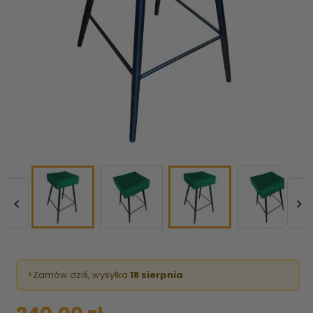


⚡
Zamów dziś, wysyłka
18 sierpnia