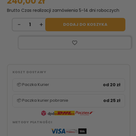
240,00 zł
Brutto
Czas realizacji zamówienia 5-14 dni roboczych
DODAJ DO KOSZYKA
favorite_border
KOSZT DOSTAWY
📦 Paczka Kurier
od 20 zł
📦 Paczka kurier pobranie
od 25 zł
METODY PŁATNOŚCI