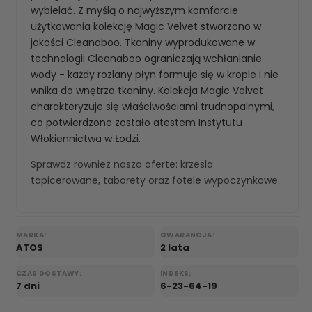
wybielać. Z myślą o najwyższym komforcie
użytkowania kolekcję Magic Velvet stworzono w
jakości Cleanaboo. Tkaniny wyprodukowane w
technologii Cleanaboo ograniczają wchłanianie
wody - każdy rozlany płyn formuje się w krople i nie
wnika do wnętrza tkaniny. Kolekcja Magic Velvet
charakteryzuje się właściwościami trudnopalnymi,
co potwierdzone zostało atestem Instytutu
Włokiennictwa w Łodzi.
Sprawdz rowniez nasza oferte:
krzesla
tapicerowane
,
taborety
oraz
fotele wypoczynkowe
.
MARKA:
GWARANCJA:
ATOS
2 lata
CZAS DOSTAWY:
INDEKS:
7 dni
6-23-64-19