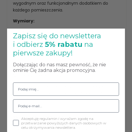
wygodnym oraz funkcjonalnym dodatkiem do
każdego pomieszczenia.
Wymiary:
Wysokość : 70 cm
Zapisz się do newslettera
Głębokość mebla: 47 cm
i odbierz
5% rabatu
na
pierwsze zakupy!
Głębokość siedziska: 36 cm
Szerokość siedziska: 36 cm
Dołączając do nas masz pewność, że nie
ominie Cię żadna akcja promocyjna.
Szerokość całkowita: 43 cm
Kolor podstawy: Metal malowany proszkowo w
kolorze czarnym, końcówka nóg zdobiona złotym
kolorem.
Tkanina MAGIC VELVET
Akceptuję regulamin i wyrażam zgodę na
przetwarzanie powyższych danych osobowych w
celu otrzymywania newslettera.
miękka i aksamitna w dotyku tkaniną tapicerską.