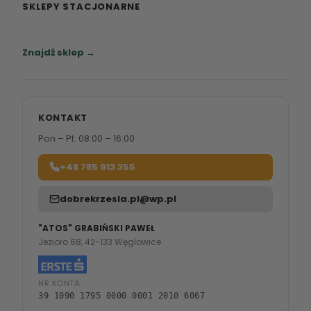
SKLEPY STACJONARNE
Zapraszamy do naszych salonów meblowych.
Znajdź sklep →
KONTAKT
Pon – Pt: 08:00 – 16:00
+48 785 913 355
dobrekrzesla.pl@wp.pl
"ATOS" GRABIŃSKI PAWEŁ
Jezioro 68, 42-133 Węglowice
NR KONTA:
39 1090 1795 0000 0001 2010 6067