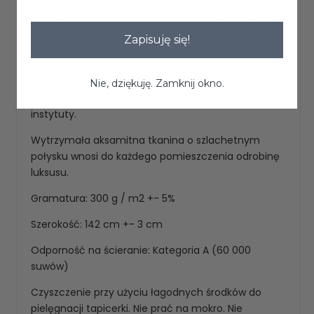
Charakteryzuje się wysoką odpornością na ścieranie
oraz mechacenie.Materiał łatwy do utrzymania w
czystości, posiada atesty do użytku komercyjnego
Zapisuję się!
oraz OEKO-TEX
Produkt sprawdzony pod kątem substancji
Nie, dziękuję. Zamknij okno.
szkodliwych przez zewnętrzne, akredytowane
instytuty.
Wytrzymała aksamitna tkanina o szlachetnym
połysku wnosi do każdego pomieszczenia odrobinę
luksusu.
Gramatura: 300 g / m2 +- 5%
Szerokość: 142 cm +- 3 cm
Odporność na ścieranie: Kategoria A (60 000
suwów)
Czyszczenie przy użyciu łagodnych środków do
pielęgnacji tapicerki. Nie prać na mokro. Nie