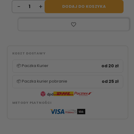
DODAJ DO KOSZYKA
favorite_border
KOSZT DOSTAWY
📦 Paczka Kurier
od 20 zł
📦 Paczka kurier pobranie
od 25 zł
METODY PŁATNOŚCI