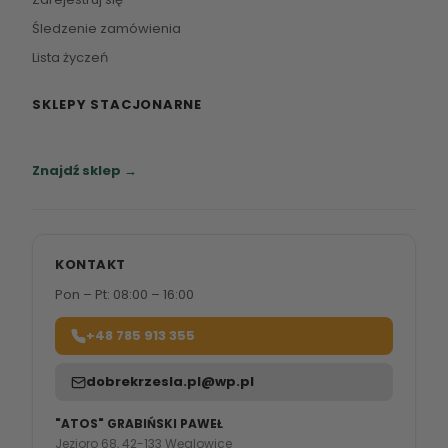
Śledzenie zamówienia
Lista życzeń
SKLEPY STACJONARNE
Zapraszamy do naszych salonów meblowych.
Znajdź sklep →
KONTAKT
Pon – Pt: 08:00 – 16:00
+48 785 913 355
dobrekrzesla.pl@wp.pl
"ATOS" GRABIŃSKI PAWEŁ
Jezioro 68, 42-133 Węglowice