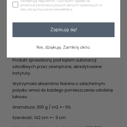
Akceptuję regulamin i wyrażam zgodę na
przetwarzanie powyższych danych osobowych w
celu otrzymywania newslettera.
Tkanina MAGIC VELVET
miękka i aksamitna w dotyku tkaniną tapicerską.
Zapisuję się!
Charakteryzuje się wysoką odpornością na ścieranie
oraz mechacenie. Materiał łatwy do utrzymania w
czystości, posiada atesty do użytku komercyjnego
Nie, dziękuję. Zamknij okno.
oraz OEKO-TEX
Produkt sprawdzony pod kątem substancji
szkodliwych przez zewnętrzne, akredytowane
instytuty.
Wytrzymała aksamitna tkanina o szlachetnym
połysku wnosi do każdego pomieszczenia odrobinę
luksusu.
Gramatura: 300 g / m2 +- 5%
Szerokość: 142 cm +- 3 cm