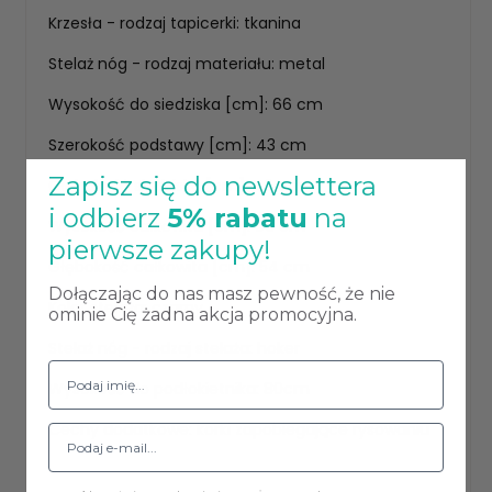
Krzesła - rodzaj tapicerki: tkanina
Stelaż nóg - rodzaj materiału: metal
Wysokość do siedziska [cm]: 66 cm
Szerokość podstawy [cm]: 43 cm
Zapisz się do newslettera
Głębokość siedziska [cm]: 46 cm
i odbierz
5% rabatu
na
Wysokość całkowita [cm]: 96 cm
pierwsze zakupy!
Głębokość całkowita [cm]: 54 cm
Dołączając do nas masz pewność, że nie
Kolor stelaża: czarny
ominie Cię żadna akcja promocyjna.
Stelaż nóg - rodzaj stelaża: hoker
Wysokość do podłokietnika: 80cm
Cechy dodatkowe: korki zapobiegające rysowaniu