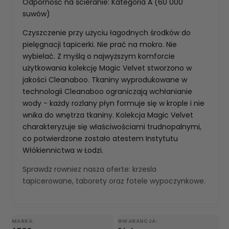
Odporność na ścieranie: Kategoria A (60 000
suwów)
Czyszczenie przy użyciu łagodnych środków do
pielęgnacji tapicerki. Nie prać na mokro. Nie
wybielać. Z myślą o najwyższym komforcie
użytkowania kolekcję Magic Velvet stworzono w
jakości Cleanaboo. Tkaniny wyprodukowane w
technologii Cleanaboo ograniczają wchłanianie
wody - każdy rozlany płyn formuje się w krople i nie
wnika do wnętrza tkaniny. Kolekcja Magic Velvet
charakteryzuje się właściwościami trudnopalnymi,
co potwierdzone zostało atestem Instytutu
Włókiennictwa w Łodzi.
Sprawdz rowniez nasza oferte:
krzesla
tapicerowane
,
taborety
oraz
fotele wypoczynkowe
.
MARKA:
GWARANCJA: