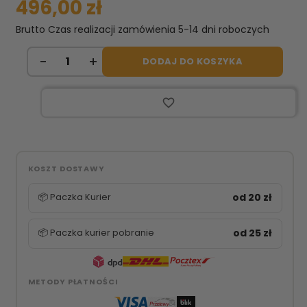
496,00 zł
Brutto
Czas realizacji zamówienia 5-14 dni roboczych
DODAJ DO KOSZYKA
favorite_border
KOSZT DOSTAWY
📦 Paczka Kurier
od 20 zł
📦 Paczka kurier pobranie
od 25 zł
METODY PŁATNOŚCI