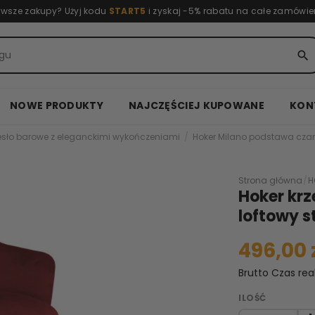
rwsze zakupy? Użyj kodu
START5
i zyskaj -5% rabatu na całe zamówie
search
NOWE PRODUKTY
NAJCZĘŚCIEJ KUPOWANE
KON
esło barowe z eleganckimi wykończeniami
Hoker Milano podstawa cza
Strona główna
/
H
Hoker kr
loftowy s
496,00 
Brutto
Czas rea
ILOŚĆ