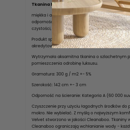
Tkanina MAGIC VELVET
miękka i aksamitna w dotyku tkaniną tapicerską.
odpornością na ścieranie oraz mechacenie. Mat
czystości, posiada atesty do użytku komercyjn
Produkt sprawdzony pod kątem substancji szkod
akredytowane instytuty.
Wytrzymała aksamitna tkanina o szlachetnym p
pomieszczenia odrobinę luksusu.
Gramatura: 300 g / m2 +- 5%
Szerokość: 142 cm +- 3 cm
Odporność na ścieranie: Kategoria A (60 000 s
Czyszczenie przy użyciu łagodnych środków do pi
mokro. Nie wybielać. Z myślą o najwyższym komf
Velvet stworzono w jakości Cleanaboo. Tkaniny
Cleanaboo ograniczają wchłanianie wody - każdy 