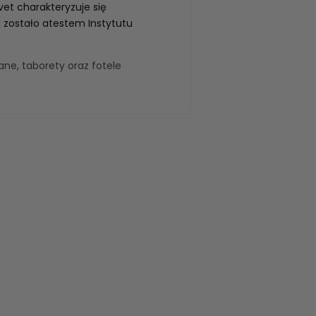
vet charakteryzuje się
 zostało atestem Instytutu
wane
,
taborety
oraz
fotele