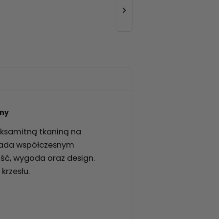

ony
ksamitną tkaniną na
iada współczesnym
ść, wygoda oraz design.
krzesłu.