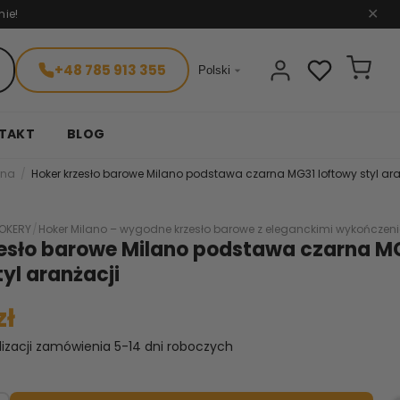
nie!
✕
+48 785 913 355

Polski
TAKT
BLOG
rna
Hoker krzesło barowe Milano podstawa czarna MG31 loftowy styl ara
OKERY
/
Hoker Milano – wygodne krzesło barowe z eleganckimi wykończen
zesło barowe Milano podstawa czarna M
tyl aranżacji
zł
lizacji zamówienia 5-14 dni roboczych