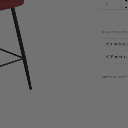
KOSZT DOST
📦 Paczka K
📦 Paczka k
METODY PŁAT