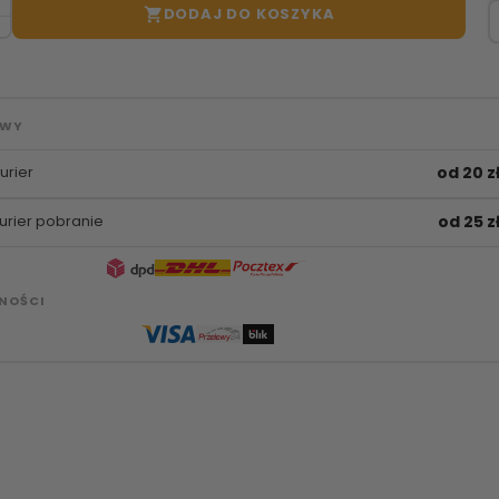
DODAJ DO KOSZYKA

AWY
urier
od 20 z
urier pobranie
od 25 z
NOŚCI