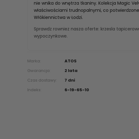
nie wnika do wnętrza tkaniny. Kolekcja Magic Vel
właściwościami trudnopalnymi, co potwierdzone
Włókiennictwa w Łodzi.
Sprawdz rowniez nasza oferte:
krzesla tapicero
wypoczynkowe
.
Marka:
ATOS
Gwarancja:
2 lata
Czas dostawy:
7 dni
Indeks:
6-19-65-10