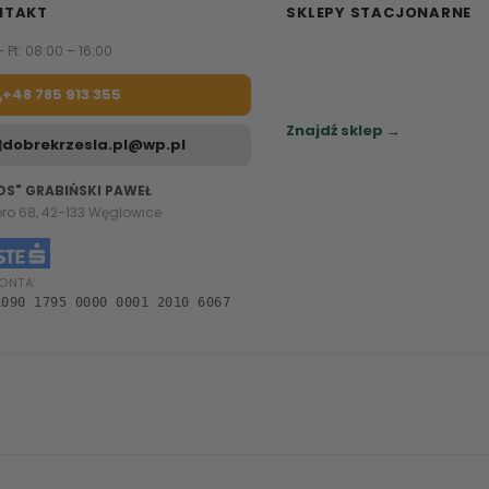
NTAKT
SKLEPY STACJONARNE
– Pt: 08:00 – 16:00
Zapraszamy do naszych sa
meblowych.
+48 785 913 355
Sprawdź najbliższy sklep.
Znajdź sklep →
dobrekrzesla.pl@wp.pl
OS" GRABIŃSKI PAWEŁ
oro 68, 42-133 Węglowice
ONTA:
1090 1795 0000 0001 2010 6067