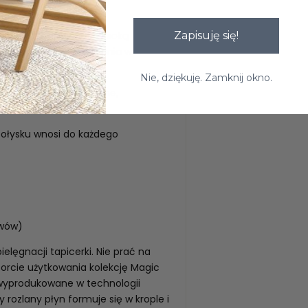
Zapisuję się!
 Charakteryzuje się wysoką
eriał łatwy do utrzymania w
ego oraz OEKO-TEX
Nie, dziękuję. Zamknij okno.
liwych przez zewnętrzne,
ołysku wnosi do każdego
uwów)
elęgnacji tapicerki. Nie prać na
orcie użytkowania kolekcję Magic
 wyprodukowane w technologii
rozlany płyn formuje się w krople i