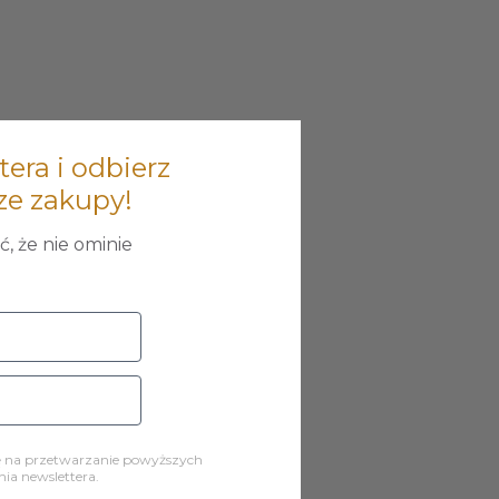
tera i odbierz
ze zakupy!
, że nie ominie
ę na przetwarzanie powyższych
a newslettera.