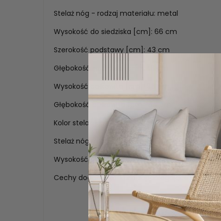
Stelaż nóg - rodzaj materiału: metal
Wysokość do siedziska [cm]: 66 cm
Szerokość podstawy [cm]: 43 cm
Głębokość siedziska [cm]: 46 cm
Wysokość całkowita [cm]: 96 cm
Głębokość całkowita [cm]: 54 cm
Kolor stelaża: czarny
Stelaż nóg - rodzaj stelaża: hoker
Wysokość do podłokietnika: 80cm
Cechy dodatkowe: korki zapobiegające rysowan