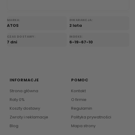
MARKA:
GWARANCJA:
ATOS
2 lata
CZAS DOSTAWY:
INDEKS:
7 dni
6-19-67-10
INFORMACJE
POMOC
Strona główna
Kontakt
Raty 0%
O firmie
Koszty dostawy
Regulamin
Zwroty i reklamacje
Polityka prywatności
Blog
Mapa strony