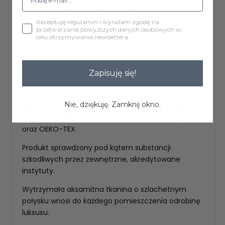
Cechy dodatkowe: korki zapobiegające rysowaniu
Akceptuję regulamin i wyrażam zgodę na
przetwarzanie powyższych danych osobowych w
celu otrzymywania newslettera.
Tkanina MAGIC VELVET
Zapisuję się!
miękka i aksamitna w dotyku tkaniną tapicerską.
Charakteryzuje się wysoką odpornością na ścieranie
Nie, dziękuję. Zamknij okno.
oraz mechacenie. Materiał łatwy do utrzymania w
czystości, posiada atesty do użytku komercyjnego
oraz OEKO-TEX
Produkt sprawdzony pod kątem substancji
szkodliwych przez zewnętrzne, akredytowane
instytuty.
Wytrzymała aksamitna tkanina o szlachetnym
połysku wnosi do każdego pomieszczenia odrobinę
luksusu.