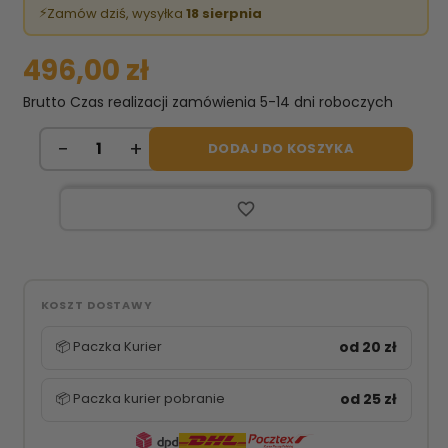
⚡
Zamów dziś, wysyłka
18 sierpnia
496,00 zł
Brutto
Czas realizacji zamówienia 5-14 dni roboczych
DODAJ DO KOSZYKA
favorite_border
KOSZT DOSTAWY
📦 Paczka Kurier
od 20 zł
📦 Paczka kurier pobranie
od 25 zł