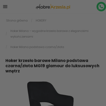

Strona główna
HOKERY
Hoker Milano – wygodne krzesło barowe z eleganckimi
wykończeniami
Hoker Milano podstawa czarna/złota
Hoker krzesło barowe Milano podstawa
czarna/złota MG19 glamour do luksusowych
wnętrz