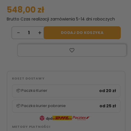
548,00 zł
Brutto
Czas realizacji zamówienia 5-14 dni roboczych
DODAJ DO KOSZYKA
favorite_border
KOSZT DOSTAWY
📦 Paczka Kurier
od 20 zł
📦 Paczka kurier pobranie
od 25 zł
METODY PŁATNOŚCI