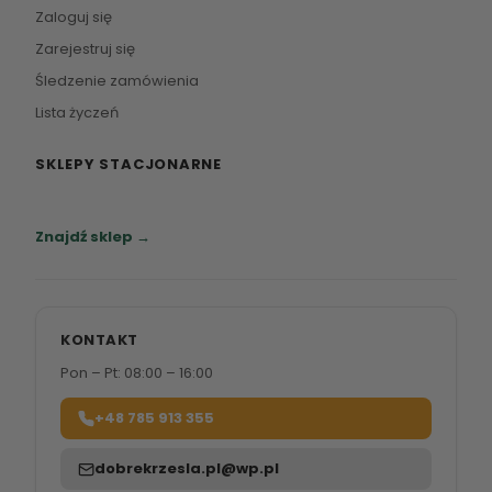
Zaloguj się
Zarejestruj się
Śledzenie zamówienia
Lista życzeń
SKLEPY STACJONARNE
Zapraszamy do naszych salonów meblowych.
Znajdź sklep →
KONTAKT
Pon – Pt: 08:00 – 16:00
+48 785 913 355
dobrekrzesla.pl@wp.pl