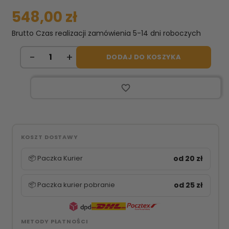
548,00 zł
Brutto
Czas realizacji zamówienia 5-14 dni roboczych
DODAJ DO KOSZYKA
favorite_border
KOSZT DOSTAWY
📦 Paczka Kurier
od 20 zł
📦 Paczka kurier pobranie
od 25 zł
METODY PŁATNOŚCI