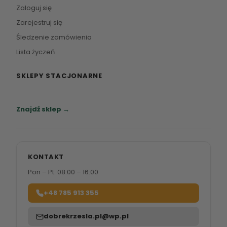
Zaloguj się
Zarejestruj się
Śledzenie zamówienia
Lista życzeń
SKLEPY STACJONARNE
Zapraszamy do naszych salonów meblowych.
Znajdź sklep →
KONTAKT
Pon – Pt: 08:00 – 16:00
+48 785 913 355
dobrekrzesla.pl@wp.pl