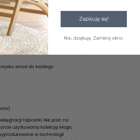
Zapisuję się!
 Charakteryzuje się wysoką
eriał łatwy do utrzymania w
ego oraz OEKO-TEX
Nie, dziękuję. Zamknij okno.
liwych przez zewnętrzne,
ołysku wnosi do każdego
uwów)
elęgnacji tapicerki. Nie prać na
orcie użytkowania kolekcję Magic
 wyprodukowane w technologii