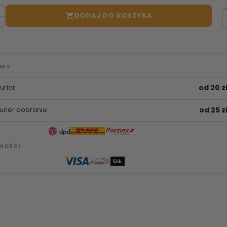
DODAJ DO KOSZYKA

AWY
urier
od 20 z
urier pobranie
od 25 z
NOŚCI