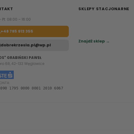
NTAKT
SKLEPY STACJONARNE
– Pt: 08:00 – 16:00
Zapraszamy do naszych sa
meblowych.
+48 785 913 355
Sprawdź najbliższy sklep.
Znajdź sklep →
dobrekrzesla.pl@wp.pl
OS" GRABIŃSKI PAWEŁ
oro 68, 42-133 Węglowice
ONTA:
1090 1795 0000 0001 2010 6067