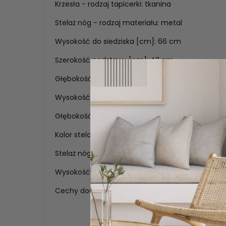
Krzesła - rodzaj tapicerki: tkanina
Stelaż nóg - rodzaj materiału: metal
Wysokość do siedziska [cm]: 66 cm
Szerokość podstawy [cm]: 43 cm
Głębokość siedziska [cm]: 46 cm
Wysokość całkowita [cm]: 96 cm
Głębokość całkowita [cm]: 54 cm
Kolor stelaża: czarny ze złotą końcówką
Stelaż nóg - rodzaj stelaża: hoker
Wysokość do podłokietnika: 80cm
Cechy dodatkowe: korki zapobiegające rysowan