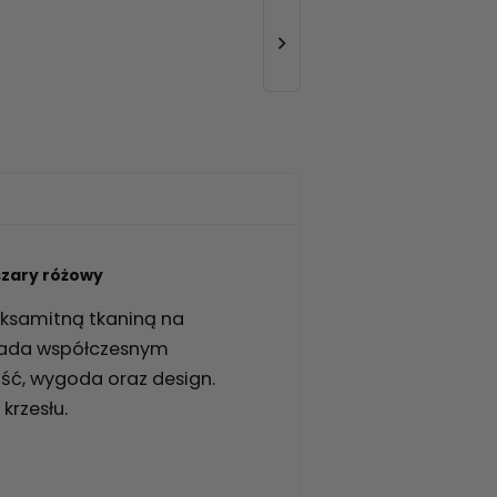

szary różowy
ksamitną tkaniną na
iada współczesnym
ść, wygoda oraz design.
krzesłu.