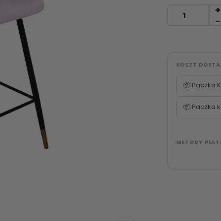
KOSZT DOST
📦 Paczka K
📦 Paczka k
METODY PŁAT