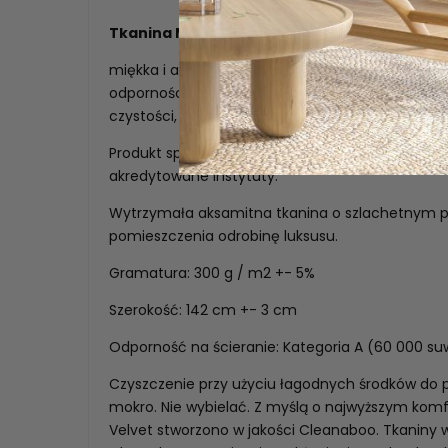
Tkanina MAGIC VELVET
miękka i aksamitna w dotyku tkaniną tapicerską.
odpornością na ścieranie oraz mechacenie. Mat
czystości, posiada atesty do użytku komercyjn
Produkt sprawdzony pod kątem substancji szkod
akredytowane instytuty.
Wytrzymała aksamitna tkanina o szlachetnym p
pomieszczenia odrobinę luksusu.
Gramatura: 300 g / m2 +- 5%
Szerokość: 142 cm +- 3 cm
Odporność na ścieranie: Kategoria A (60 000 s
Czyszczenie przy użyciu łagodnych środków do pi
mokro. Nie wybielać. Z myślą o najwyższym komf
Velvet stworzono w jakości Cleanaboo. Tkaniny