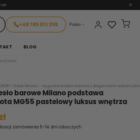
nie!
✕
+48 785 913 355

Polski
TAKT
BLOG
na/złota
OKERY
/
Hoker Milano – wygodne krzesło barowe z eleganckimi wykończen
zesło barowe Milano podstawa
łota MG55 pastelowy luksus wnętrza
zł
lizacji zamówienia 5-14 dni roboczych