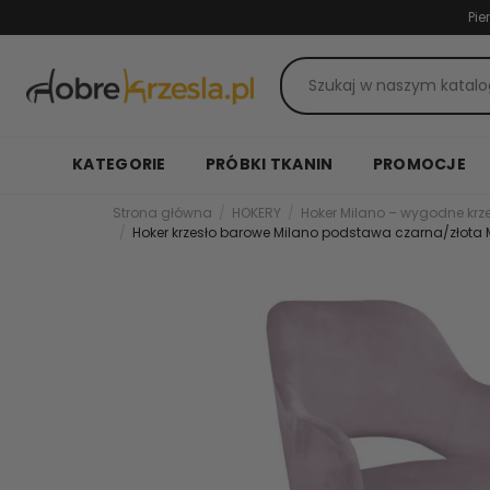
Pie
KATEGORIE
PRÓBKI TKANIN
PROMOCJE
Strona główna
HOKERY
Hoker Milano – wygodne krz
Hoker krzesło barowe Milano podstawa czarna/złota