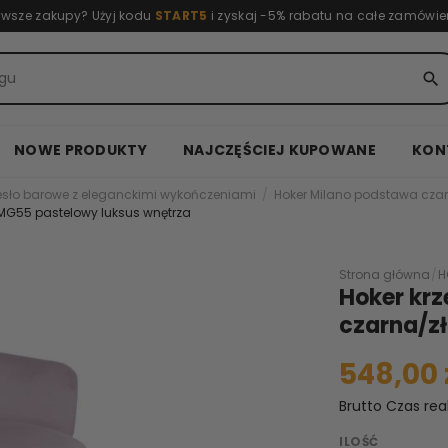
rwsze zakupy? Użyj kodu
START5
i zyskaj -5% rabatu na całe zamówie
search
NOWE PRODUKTY
NAJCZĘŚCIEJ KUPOWANE
KON
esło barowe z eleganckimi wykończeniami
Hoker Milano podstawa czar
 MG55 pastelowy luksus wnętrza
Strona główna
/
H
Hoker kr
czarna/z
548,00 
Brutto
Czas rea
ILOŚĆ