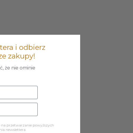
tera i odbierz
ze zakupy!
, że nie ominie
ę na przetwarzanie powyższych
a newslettera.