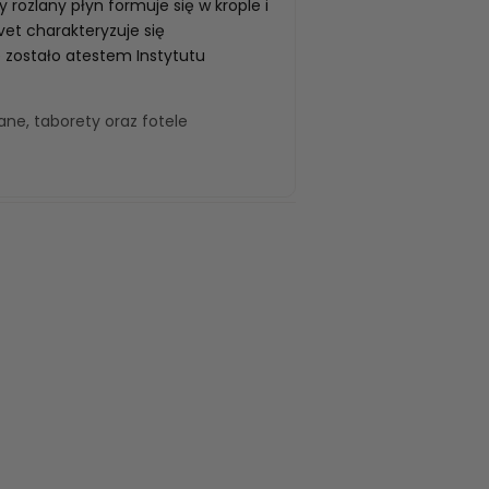
rozlany płyn formuje się w krople i
vet charakteryzuje się
 zostało atestem Instytutu
wane
,
taborety
oraz
fotele