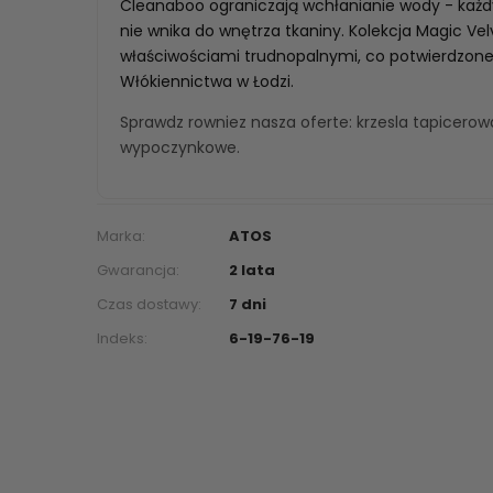
Cleanaboo ograniczają wchłanianie wody - każdy 
nie wnika do wnętrza tkaniny. Kolekcja Magic Vel
właściwościami trudnopalnymi, co potwierdzone
Włókiennictwa w Łodzi.
Sprawdz rowniez nasza oferte:
krzesla tapicero
wypoczynkowe
.
Marka:
ATOS
Gwarancja:
2 lata
Czas dostawy:
7 dni
Indeks:
6-19-76-19