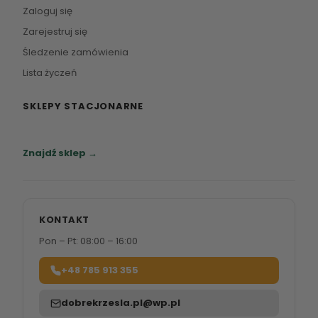
Zaloguj się
Zarejestruj się
Śledzenie zamówienia
Lista życzeń
SKLEPY STACJONARNE
Zapraszamy do naszych salonów meblowych.
Znajdź sklep →
KONTAKT
Pon – Pt: 08:00 – 16:00
+48 785 913 355
dobrekrzesla.pl@wp.pl