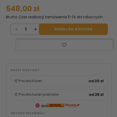
548,00 zł
Brutto
Czas realizacji zamówienia 5-14 dni roboczych
DODAJ DO KOSZYKA
favorite_border
KOSZT DOSTAWY
📦 Paczka Kurier
od 20 zł
📦 Paczka kurier pobranie
od 25 zł
METODY PŁATNOŚCI