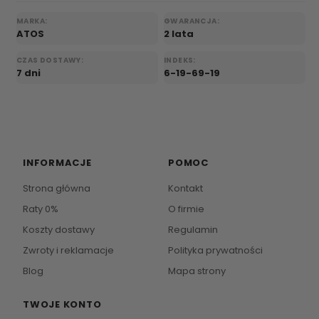
MARKA:
GWARANCJA:
ATOS
2 lata
CZAS DOSTAWY:
INDEKS:
7 dni
6-19-69-19
INFORMACJE
POMOC
Strona główna
Kontakt
Raty 0%
O firmie
Koszty dostawy
Regulamin
Zwroty i reklamacje
Polityka prywatności
Blog
Mapa strony
TWOJE KONTO