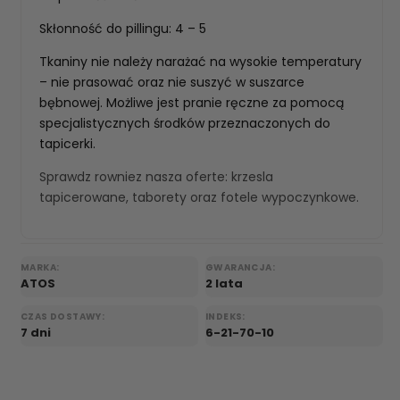
Skłonność do pillingu: 4 – 5
Tkaniny nie należy narażać na wysokie temperatury
– nie prasować oraz nie suszyć w suszarce
bębnowej. Możliwe jest pranie ręczne za pomocą
specjalistycznych środków przeznaczonych do
tapicerki.
Sprawdz rowniez nasza oferte:
krzesla
tapicerowane
,
taborety
oraz
fotele wypoczynkowe
.
MARKA:
GWARANCJA:
ATOS
2 lata
CZAS DOSTAWY:
INDEKS:
7 dni
6-21-70-10