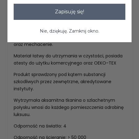
Tkanina Bluvel
Zapisuję się!
Bluvel jest miękką i aksamitną w dotyku tkaniną
tapicerską.
Nie, dziękuję. Zamknij okno.
Charakteryzuje się wysoką odpornością na ścieranie
oraz mechacenie.
Materiał łatwy do utrzymania w czystości, posiada
atesty do użytku komercyjnego oraz OEKO-TEX
Produkt sprawdzony pod kątem substancji
szkodliwych przez zewnętrzne, akredytowane
instytuty.
Wytrzymała aksamitna tkanina o szlachetnym
połysku wnosi do każdego pomieszczenia odrobinę
luksusu.
Odporność na światło: 4
Odporność na ścieranie: > 50 000