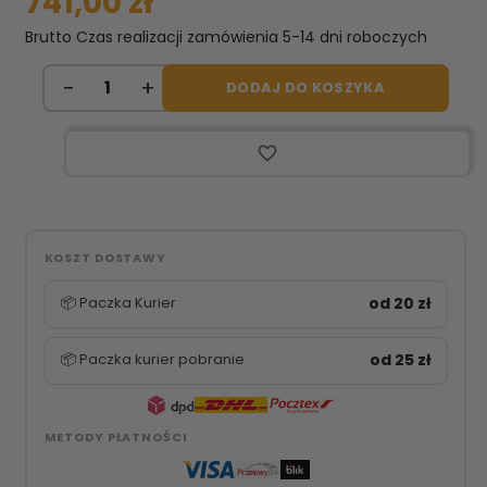
741,00 zł
Brutto
Czas realizacji zamówienia 5-14 dni roboczych
DODAJ DO KOSZYKA
favorite_border
KOSZT DOSTAWY
📦 Paczka Kurier
od 20 zł
📦 Paczka kurier pobranie
od 25 zł
METODY PŁATNOŚCI