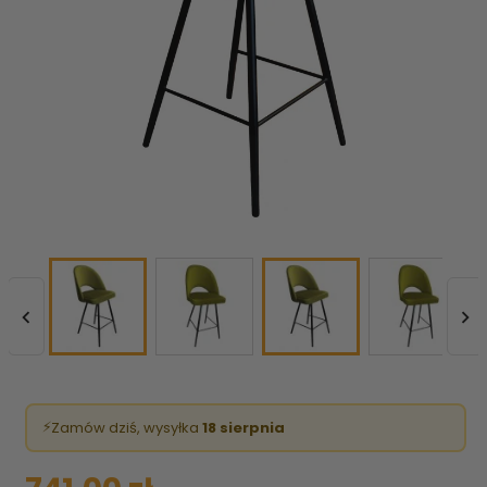


⚡
Zamów dziś, wysyłka
18 sierpnia