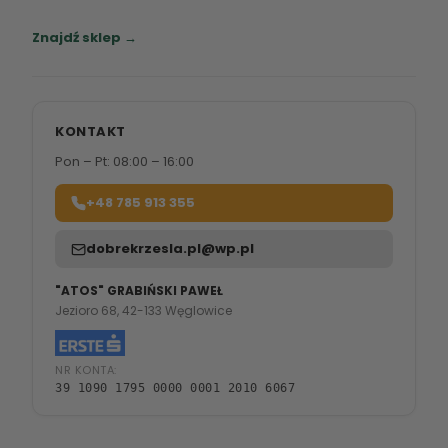
Zapraszamy do naszych salonów meblowych.
Znajdź sklep →
KONTAKT
Pon – Pt: 08:00 – 16:00
+48 785 913 355
dobrekrzesla.pl@wp.pl
"ATOS" GRABIŃSKI PAWEŁ
Jezioro 68, 42-133 Węglowice
NR KONTA:
39 1090 1795 0000 0001 2010 6067