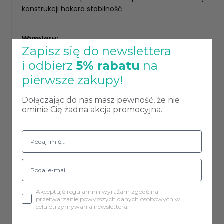
konstrukcji hokera stabilność.
Wymiary:
Zapisz się do newslettera
Wysokość: 108 cm,
i odbierz
5% rabatu
na
Wysokość do siedziska: 68 cm,
pierwsze zakupy!
Głębokość: 58 cm,
Dołączając do nas masz pewność, że nie
ominie Cię żadna akcja promocyjna.
Głębokość siedziska: 47 cm,
Szerokość: 51 cm,
Szerokość siedziska: 44 cm,
Wysokość oparcia: 46 cm,
Waga: 11 kg,
Akceptuję regulamin i wyrażam zgodę na
przetwarzanie powyższych danych osobowych w
Maksymalna waga obciążenia: 120 kg.
celu otrzymywania newslettera.