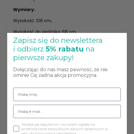
Wymiary:
Wysokość: 108 cm,
Wysokość do siedziska: 68 cm,
Zapisz się do newslettera
Głębokość: 58 cm,
i odbierz
5% rabatu
na
Głębokość siedziska: 47 cm,
pierwsze zakupy!
Szerokość: 51 cm,
Dołączając do nas masz pewność, że nie
ominie Cię żadna akcja promocyjna.
Szerokość siedziska: 44 cm,
Wysokość oparcia: 46 cm,
Waga: 11 kg,
Maksymalna waga obciążenia: 120 kg.
Akceptuję regulamin i wyrażam zgodę na
Tkanina MAGIC VELVET
przetwarzanie powyższych danych osobowych w
celu otrzymywania newslettera.