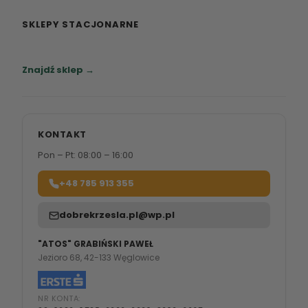
SKLEPY STACJONARNE
Zapraszamy do naszych salonów meblowych.
Znajdź sklep →
KONTAKT
Pon – Pt: 08:00 – 16:00
+48 785 913 355
dobrekrzesla.pl@wp.pl
"ATOS" GRABIŃSKI PAWEŁ
Jezioro 68, 42-133 Węglowice
NR KONTA: