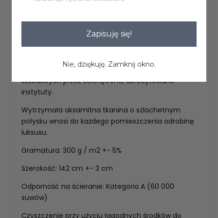
miękka i aksamitna w dotyku tkaniną tapicerską.
Charakteryzuje się wysoką odpornością na ścieranie
oraz mechacenie. Materiał łatwy do utrzymania w
Zapisuję się!
czystości, posiada atesty do użytku komercyjnego
oraz OEKO-TEX
Nie, dziękuję. Zamknij okno.
Produkt sprawdzony pod kątem substancji
szkodliwych przez zewnętrzne, akredytowane
instytuty.
Wytrzymała aksamitna tkanina o szlachetnym
połysku wnosi do każdego pomieszczenia odrobinę
luksusu.
Gramatura: 300 g / m2 +- 5%
Szerokość: 142 cm +- 3 cm
Odporność na ścieranie: Kategoria A (60 000
suwów)
Czyszczenie przy użyciu łagodnych środków do