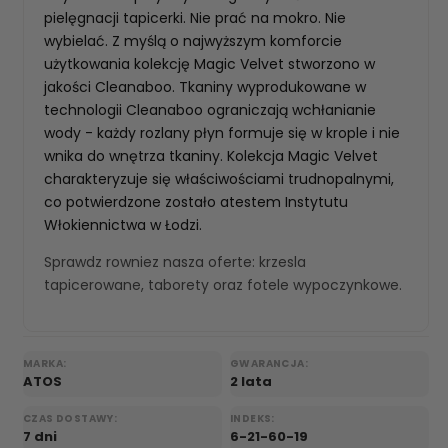
pielęgnacji tapicerki. Nie prać na mokro. Nie
wybielać. Z myślą o najwyższym komforcie
użytkowania kolekcję Magic Velvet stworzono w
jakości Cleanaboo. Tkaniny wyprodukowane w
technologii Cleanaboo ograniczają wchłanianie
wody - każdy rozlany płyn formuje się w krople i nie
wnika do wnętrza tkaniny. Kolekcja Magic Velvet
charakteryzuje się właściwościami trudnopalnymi,
co potwierdzone zostało atestem Instytutu
Włokiennictwa w Łodzi.
Sprawdz rowniez nasza oferte:
krzesla
tapicerowane
,
taborety
oraz
fotele wypoczynkowe
.
MARKA:
GWARANCJA:
ATOS
2 lata
CZAS DOSTAWY:
INDEKS:
7 dni
6-21-60-19