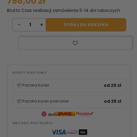
798,00 zł
Brutto
Czas realizacji zamówienia 5-14 dni roboczych
DODAJ DO KOSZYKA
favorite_border
KOSZT DOSTAWY
📦 Paczka Kurier
od 20 zł
📦 Paczka kurier pobranie
od 25 zł
METODY PŁATNOŚCI