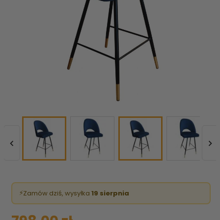


⚡
Zamów dziś, wysyłka
19 sierpnia