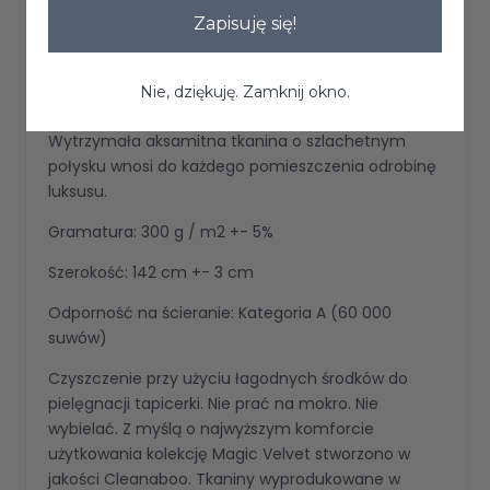
oraz OEKO-TEX
Zapisuję się!
Produkt sprawdzony pod kątem substancji
szkodliwych przez zewnętrzne, akredytowane
Nie, dziękuję. Zamknij okno.
instytuty.
Wytrzymała aksamitna tkanina o szlachetnym
połysku wnosi do każdego pomieszczenia odrobinę
luksusu.
Gramatura: 300 g / m2 +- 5%
Szerokość: 142 cm +- 3 cm
Odporność na ścieranie: Kategoria A (60 000
suwów)
Czyszczenie przy użyciu łagodnych środków do
pielęgnacji tapicerki. Nie prać na mokro. Nie
wybielać. Z myślą o najwyższym komforcie
użytkowania kolekcję Magic Velvet stworzono w
jakości Cleanaboo. Tkaniny wyprodukowane w