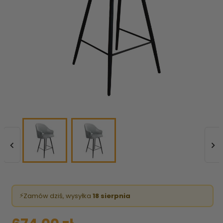


⚡
Zamów dziś, wysyłka
18 sierpnia