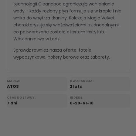
technologii Cleanaboo ograniczają wchłanianie
wody - każdy rozlany płyn formuje się w krople i nie
wnika do wnętrza tkaniny. Kolekcja Magic Velvet
charakteryzuje się właściwościami trudnopalnymi,
co potwierdzone zostało atestem Instytutu
Włokiennictwa w Łodzi.
Sprawdz rowniez nasza oferte:
fotele
wypoczynkowe
,
hokery barowe
oraz
taborety
.
MARKA:
GWARANCJA:
ATOS
2 lata
CZAS DOSTAWY:
INDEKS:
7 dni
6-20-61-10