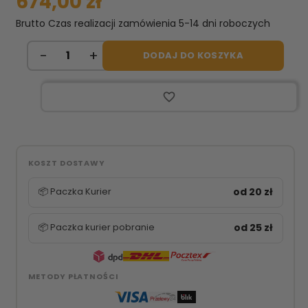
674,00 zł
Brutto
Czas realizacji zamówienia 5-14 dni roboczych
DODAJ DO KOSZYKA
favorite_border
KOSZT DOSTAWY
📦 Paczka Kurier
od 20 zł
📦 Paczka kurier pobranie
od 25 zł
METODY PŁATNOŚCI