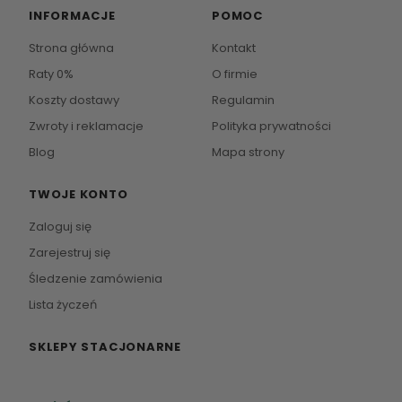
INFORMACJE
POMOC
Strona główna
Kontakt
Raty 0%
O firmie
Koszty dostawy
Regulamin
Zwroty i reklamacje
Polityka prywatności
Blog
Mapa strony
TWOJE KONTO
Zaloguj się
Zarejestruj się
Śledzenie zamówienia
Lista życzeń
SKLEPY STACJONARNE
Zapraszamy do naszych salonów meblowych.