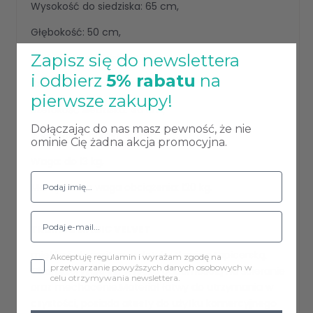
Wysokość do siedziska: 65 cm,
Głębokość: 50 cm,
Zapisz się do newslettera
Głębokość siedziska: 47 cm,
i odbierz
5% rabatu
na
Szerokość podstawy: 48 cm,
pierwsze zakupy!
Szerokość siedziska: 46 cm,
Dołączając do nas masz pewność, że nie
Wysokość oparcia: 43 cm,
ominie Cię żadna akcja promocyjna.
Waga: do 13 kg,
Maksymalna waga obciążenia: 120 kg.
Tkanina MAGIC VELVET
miękka i aksamitna w dotyku tkaniną tapicerską.
Akceptuję regulamin i wyrażam zgodę na
przetwarzanie powyższych danych osobowych w
Charakteryzuje się wysoką odpornością na ścieranie
celu otrzymywania newslettera.
oraz mechacenie.Materiał łatwy do utrzymania w
czystości, posiada atesty do użytku komercyjnego