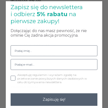
Wysokość: 108 cm,
Zapisz się do newslettera
Wysokość do siedziska: 68 cm,
i odbierz
5% rabatu
na
Głębokość: 58 cm,
pierwsze zakupy!
Głębokość siedziska: 47 cm,
Dołączając do nas masz pewność, że nie
ominie Cię żadna akcja promocyjna.
Szerokość: 51 cm,
Szerokość siedziska: 44 cm,
Wysokość oparcia: 46 cm,
Waga: 11 kg,
Maksymalna waga obciążenia: 120 kg.
Akceptuję regulamin i wyrażam zgodę na
przetwarzanie powyższych danych osobowych w
celu otrzymywania newslettera.
Tkanina Bluvel
Bluvel jest miękką i aksamitną w dotyku tkaniną
Zapisuję się!
tapicerską. Charakteryzuje się wysoką odpornością
na ścieranie oraz mechacenie.