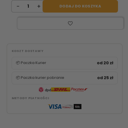
DODAJ DO KOSZYKA
favorite_border
KOSZT DOSTAWY
📦 Paczka Kurier
od 20 zł
📦 Paczka kurier pobranie
od 25 zł
METODY PŁATNOŚCI