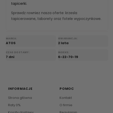
tapicerki.
Sprawdz rowniez nasza oferte:
krzesla
tapicerowane
,
taborety
oraz
fotele wypoczynkowe
.
MARKA:
GWARANCJA:
ATOS
2 lata
CZAS DOSTAWY:
INDEKS:
7 dni
6-22-70-19
INFORMACJE
POMOC
Strona główna
Kontakt
Raty 0%
O firmie
Koszty dostawy
Regulamin