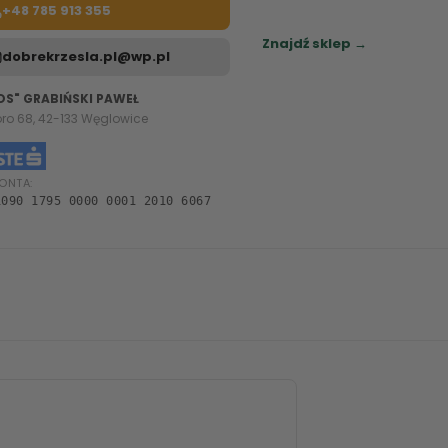
+48 785 913 355
Sprawdź najbliższy sklep.
Znajdź sklep →
dobrekrzesla.pl@wp.pl
OS" GRABIŃSKI PAWEŁ
oro 68, 42-133 Węglowice
ONTA:
1090 1795 0000 0001 2010 6067