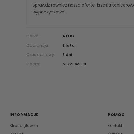
Sprawdz rowniez nasza oferte:
krzesla tapicero
wypoczynkowe
.
Marka:
ATOS
Gwarancja:
2 lata
Czas dostawy:
7 dni
Indeks:
6-22-63-19
INFORMACJE
POMOC
Strona główna
Kontakt