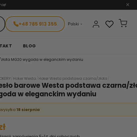
nie!
✕
+48 785 913 355

Polski
TAKT
BLOG
a/złota MG20 wygoda w eleganckim wydaniu
OKERY
/
Hoker Westa
/
Hoker Westa podstawa czarna/złota
/
zesło barowe Westa podstawa czarna/zł
oda w eleganckim wydaniu
 wysyłka
18 sierpnia
zł
lizacji zamówienia 5-14 dni roboczych