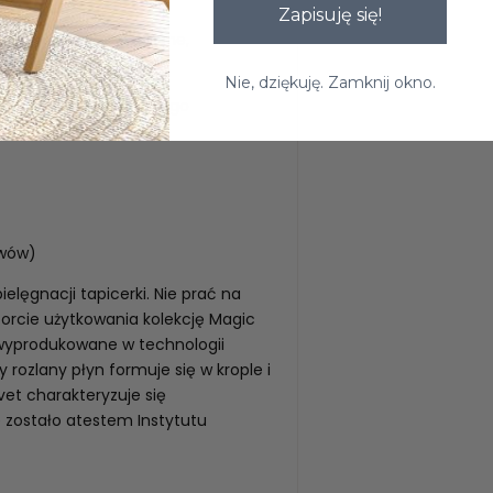
Zapisuję się!
liwych przez zewnętrzne,
Nie, dziękuję. Zamknij okno.
ołysku wnosi do każdego
uwów)
elęgnacji tapicerki. Nie prać na
orcie użytkowania kolekcję Magic
 wyprodukowane w technologii
rozlany płyn formuje się w krople i
vet charakteryzuje się
 zostało atestem Instytutu