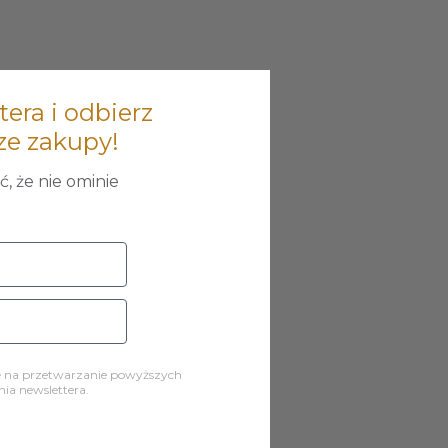
tera i odbierz
ze zakupy!
, że nie ominie
ę na przetwarzanie powyższych
a newslettera.