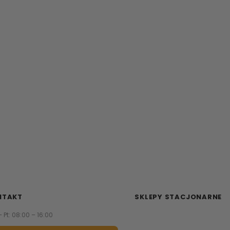
NTAKT
SKLEPY STACJONARNE
– Pt: 08:00 – 16:00
Zapraszamy do naszych sa
meblowych.