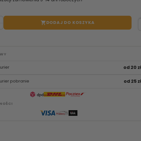
DODAJ DO KOSZYKA

AWY
urier
od 20 z
urier pobranie
od 25 z
NOŚCI