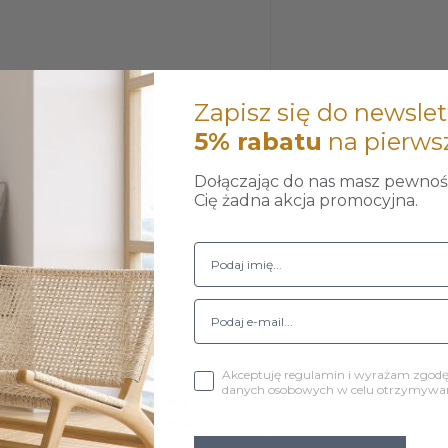
Zapisz się do newslet
5% rabatu
na pierws
Dołączając do nas masz pewność
Cię żadna akcja promocyjna.
Akceptuję regulamin i wyrażam zgod
danych osobowych w celu otrzymywani
 Charakteryzuje się wysoką
eriał łatwy do utrzymania w
ego oraz OEKO-TEX