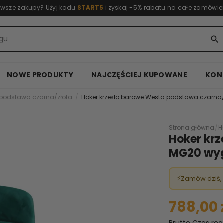
rwsze zakupy? Użyj kodu
START5
i zyskaj -5% rabatu na całe zamówie
search
NOWE PRODUKTY
NAJCZĘŚCIEJ KUPOWANE
KON
 podstawa czarna/złota
Hoker krzesło barowe Westa podstawa czarn
Strona główna
/
H
Hoker kr
MG20 wyg
⚡
Zamów dziś,
788,00 
Brutto
Czas rea