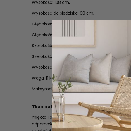
Wysokość: 108 cm,
Wysokość do siedziska: 68 cm,
Głębokość: 58 cm,
Głębokość siedziska: 47 cm,
Szerokość: 51 cm,
Szerokość siedziska: 44 cm,
Wysokość oparcia: 46 cm,
Waga: 11 kg,
Maksymalna waga obciążenia: 120 kg.
Tkanina MAGIC VELVET
miękka i aksamitna w dotyku tkaniną tapicerską.
odpornością na ścieranie oraz mechacenie. Mat
czystości, posiada atesty do użytku komercyjn