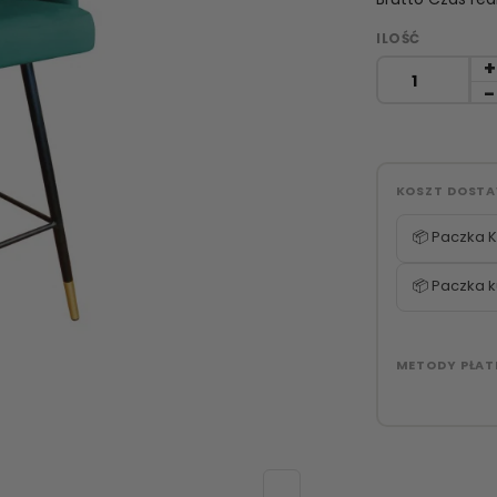
ILOŚĆ
KOSZT DOST
📦 Paczka K
📦 Paczka k
METODY PŁAT