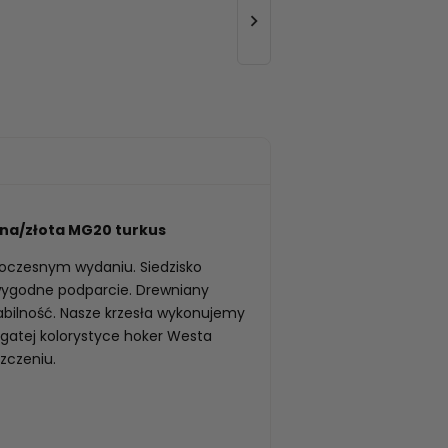

na/złota MG20 turkus
oczesnym wydaniu. Siedzisko
wygodne podparcie. Drewniany
abilność. Nasze krzesła wykonujemy
bogatej kolorystyce hoker Westa
zczeniu.