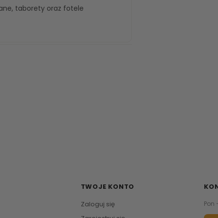
wane
,
taborety
oraz
fotele
TWOJE KONTO
KO
Zaloguj się
Pon 