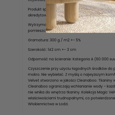
Produkt sprawdzony pod kątem substancji szkod
akredytowane instytuty.
Wytrzymała aksamitna tkanina o szlachetnym p
pomieszczenia odrobinę luksusu.
Gramatura: 300 g / m2 +- 5%
Szerokość: 142 cm +- 3 cm
Odporność na ścieranie: Kategoria A (60 000 s
Czyszczenie przy użyciu łagodnych środków do pi
mokro. Nie wybielać. Z myślą o najwyższym komf
Velvet stworzono w jakości Cleanaboo. Tkaniny
Cleanaboo ograniczają wchłanianie wody - każdy 
nie wnika do wnętrza tkaniny. Kolekcja Magic Vel
właściwościami trudnopalnymi, co potwierdzone
Włokiennictwa w Łodzi.