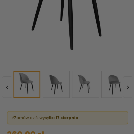


⚡
Zamów dziś, wysyłka
17 sierpnia