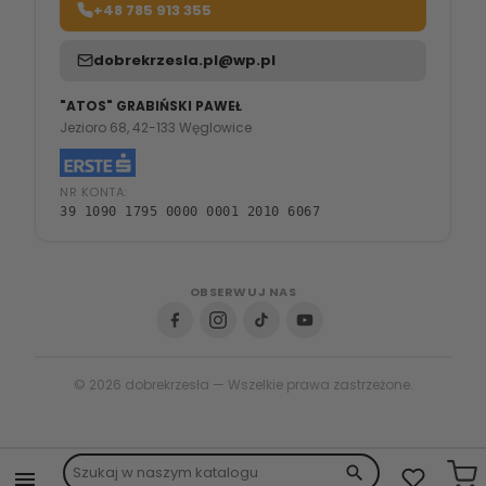
+48 785 913 355
dobrekrzesla.pl@wp.pl
"ATOS" GRABIŃSKI PAWEŁ
Jezioro 68, 42-133 Węglowice
NR KONTA:
39 1090 1795 0000 0001 2010 6067
OBSERWUJ NAS
© 2026 dobrekrzesła — Wszelkie prawa zastrzeżone.
search
