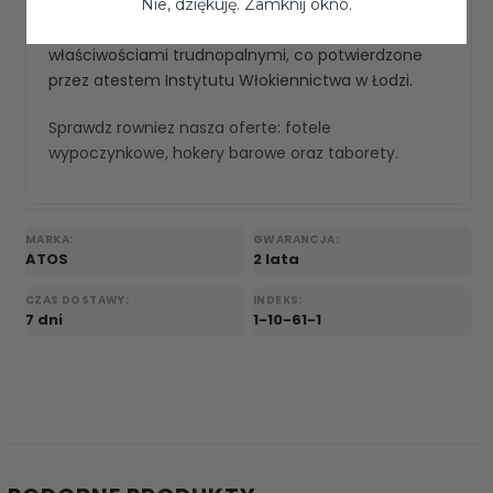
formuje się w krople i nie wnika do wnętrza tkaniny.
Nie, dziękuję. Zamknij okno.
Kolekcja Magic Velvet charakteryzuje się
właściwościami trudnopalnymi, co potwierdzone
przez atestem Instytutu Włokiennictwa w Łodzi.
Sprawdz rowniez nasza oferte:
fotele
wypoczynkowe
,
hokery barowe
oraz
taborety
.
MARKA:
GWARANCJA:
ATOS
2 lata
CZAS DOSTAWY:
INDEKS:
7 dni
1-10-61-1