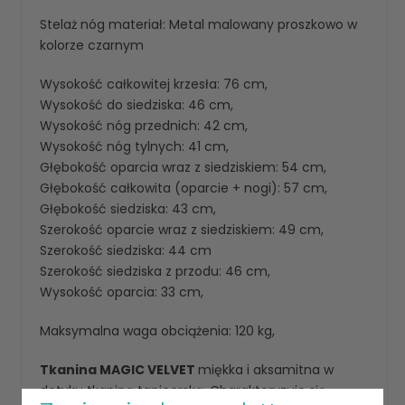
Stelaż nóg materiał: Metal malowany proszkowo w
kolorze czarnym
Wysokość całkowitej krzesła: 76 cm,
Wysokość do siedziska: 46 cm,
Wysokość nóg przednich: 42 cm,
Wysokość nóg tylnych: 41 cm,
Głębokość oparcia wraz z siedziskiem: 54 cm,
Głębokość całkowita (oparcie + nogi): 57 cm,
Głębokość siedziska: 43 cm,
Szerokość oparcie wraz z siedziskiem: 49 cm,
Szerokość siedziska: 44 cm
Szerokość siedziska z przodu: 46 cm,
Wysokość oparcia: 33 cm,
Maksymalna waga obciążenia: 120 kg,
Tkanina MAGIC VELVET
miękka i aksamitna w
dotyku tkaniną tapicerską. Charakteryzuje się