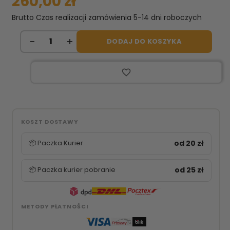
260,00 zł
Brutto
Czas realizacji zamówienia 5-14 dni roboczych
DODAJ DO KOSZYKA
favorite_border
KOSZT DOSTAWY
📦 Paczka Kurier
od 20 zł
📦 Paczka kurier pobranie
od 25 zł
METODY PŁATNOŚCI