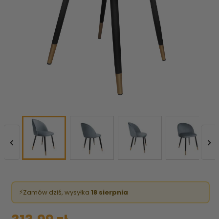


⚡
Zamów dziś, wysyłka
18 sierpnia