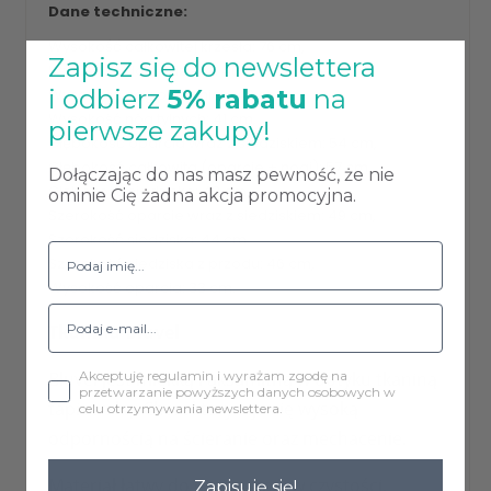
Dane techniczne:
Wysokość całkowitej krzesła: 76 cm,
Zapisz się do newslettera
Wysokość do siedziska: 46 cm,
i odbierz
5% rabatu
na
Wysokość nóg przednich: 42 cm,
Wysokość nóg tylnych: 41 cm,
pierwsze zakupy!
Głębokość oparcia wraz z siedziskiem: 54 cm,
Głębokość całkowita (oparcie + nogi): 57 cm,
Dołączając do nas masz pewność, że nie
Głębokość siedziska: 43 cm,
ominie Cię żadna akcja promocyjna.
Szerokość oparcie wraz z siedziskiem: 49 cm,
Szerokość siedziska: 44 cm
Szerokość siedziska z przodu: 46 cm,
Wysokość oparcia: 33 cm.
Tkanina Bluvel
Akceptuję regulamin i wyrażam zgodę na
Bluvel jest miękką i aksamitną w dotyku tkaniną
przetwarzanie powyższych danych osobowych w
tapicerską. Charakteryzuje się wysoką
celu otrzymywania newslettera.
odpornością na ścieranie oraz mechacenie.
Materiał łatwy do utrzymania w czystości,
Zapisuję się!