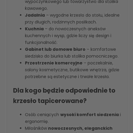
wypoczynkowego lub towarzystwo dla stolika
kawowego.
Jadalnia
– wygodne krzesło do stołu, idealne
przy długich, rodzinnych posiłkach.
Kuchnia
– do nowoczesnych aneksów
kuchennych i wysp, gdzie liczy się design i
funkcjonalność.
Gabinet lub domowe biuro
– komfortowe
siedzisko do biurka lub stolika pomocniczego.
Przestrzenie komercyjne
– poczekalnie,
salony kosmetyczne, butikowe wnętrza, gdzie
potrzebne są estetyczne i trwałe krzesła.
Dla kogo będzie odpowiednie to
krzesło tapicerowane?
Osób ceniących
wysoki komfort siedzenia
i
ergonomię.
Miłośników
nowoczesnych, eleganckich