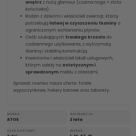
wnętrz
z nutą glamour (czarna noga + złota
końcówka).
Rodzin z dziećmi i właścicieli zwierząt, którzy
potrzebują
łatwej w czyszczeniu tkaniny
o
ograniczonym wchłanianiu płynów.
Osób szukających
trwałego krzesła
do
codziennego użytkowania, z wytrzymałą
tkaniną i stabilną konstrukcją.
Inwestorów i właścicieli lokali usługowych,
którym zależy na
estetycznym i
sprawdzonym
meblu z atestami.
Sprawdz rowniez nasza oferte:
fotele
wypoczynkowe
,
hokery barowe
oraz
taborety
.
MARKA:
GWARANCJA:
ATOS
2 lata
CZAS DOSTAWY:
INDEKS: