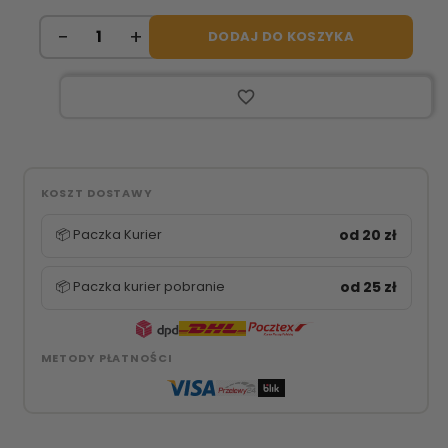
DODAJ DO KOSZYKA
favorite_border
KOSZT DOSTAWY
📦 Paczka Kurier
od 20 zł
📦 Paczka kurier pobranie
od 25 zł
METODY PŁATNOŚCI