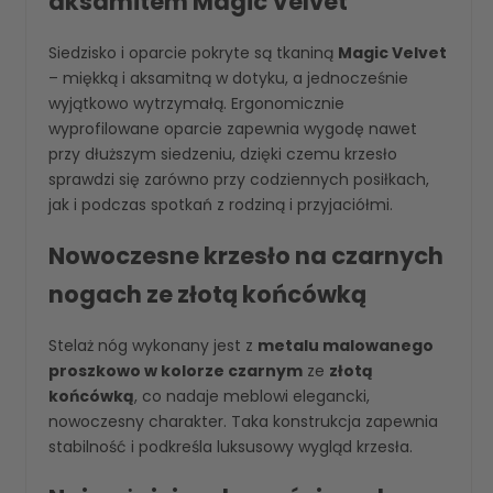
aksamitem Magic Velvet
Siedzisko i oparcie pokryte są tkaniną
Magic Velvet
– miękką i aksamitną w dotyku, a jednocześnie
wyjątkowo wytrzymałą. Ergonomicznie
wyprofilowane oparcie zapewnia wygodę nawet
przy dłuższym siedzeniu, dzięki czemu krzesło
sprawdzi się zarówno przy codziennych posiłkach,
jak i podczas spotkań z rodziną i przyjaciółmi.
Nowoczesne krzesło na czarnych
nogach ze złotą końcówką
Stelaż nóg wykonany jest z
metalu malowanego
proszkowo w kolorze czarnym
ze
złotą
końcówką
, co nadaje meblowi elegancki,
nowoczesny charakter. Taka konstrukcja zapewnia
stabilność i podkreśla luksusowy wygląd krzesła.