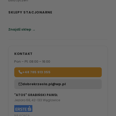
Lista życzeń
SKLEPY STACJONARNE
Zapraszamy do naszych salonów meblowych.
Znajdź sklep →
KONTAKT
Pon – Pt: 08:00 – 16:00
+48 785 913 355
dobrekrzesla.pl@wp.pl
"ATOS" GRABIŃSKI PAWEŁ
Jezioro 68, 42-133 Węglowice
NR KONTA: