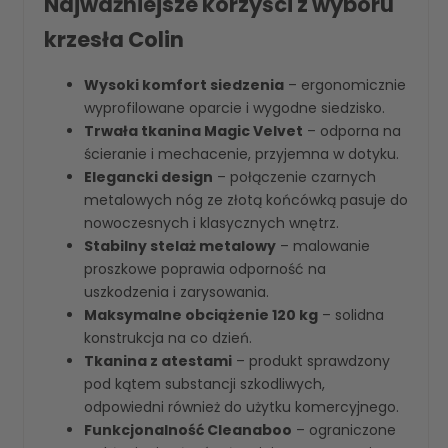
Najważniejsze korzyści z wyboru
krzesła Colin
Wysoki komfort siedzenia
– ergonomicznie
wyprofilowane oparcie i wygodne siedzisko.
Trwała tkanina Magic Velvet
– odporna na
ścieranie i mechacenie, przyjemna w dotyku.
Elegancki design
– połączenie czarnych
metalowych nóg ze złotą końcówką pasuje do
nowoczesnych i klasycznych wnętrz.
Stabilny stelaż metalowy
– malowanie
proszkowe poprawia odporność na
uszkodzenia i zarysowania.
Maksymalne obciążenie 120 kg
– solidna
konstrukcja na co dzień.
Tkanina z atestami
– produkt sprawdzony
pod kątem substancji szkodliwych,
odpowiedni również do użytku komercyjnego.
Funkcjonalność Cleanaboo
– ograniczone