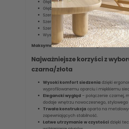
Głębokość całkowita (oparcie + nogi): 57
Głębokość siedziska: 43 cm
Szerokość oparcia wraz z siedziskiem: 49 
Szerokość siedziska: 44 cm
Szerokość siedziska z przodu: 46 cm
Wysokość oparcia: 33 cm
Maksymalne obciążenie:
120 kg
Najważniejsze korzyści z wybor
czarna/złota
Wysoki komfort siedzenia
dzięki ergon
wyprofilowanemu oparciu i miękkiemu sied
Elegancki wygląd
– połączenie czarnej, 
dodaje wnętrzu nowoczesnego, stylowego 
Trwała konstrukcja
oparta na metalowy
zapewniających stabilność.
Łatwe utrzymanie w czystości
dzięki te
wchłanianie płynów.