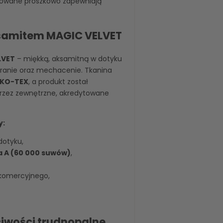
lowane proszkowo zapewniają
ksamitem MAGIC VELVET
LVET
– miękką, aksamitną w dotyku
ieranie oraz mechacenie. Tkanina
KO-TEX
, a produkt został
przez zewnętrzne, akredytowane
y:
dotyku,
a A (60 000 suwów)
,
 komercyjnego,
ciwości trudnopalne