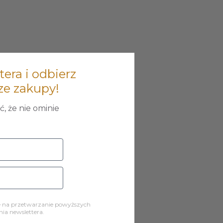
tera i odbierz
ze zakupy!
, że nie ominie
ę na przetwarzanie powyższych
a newslettera.