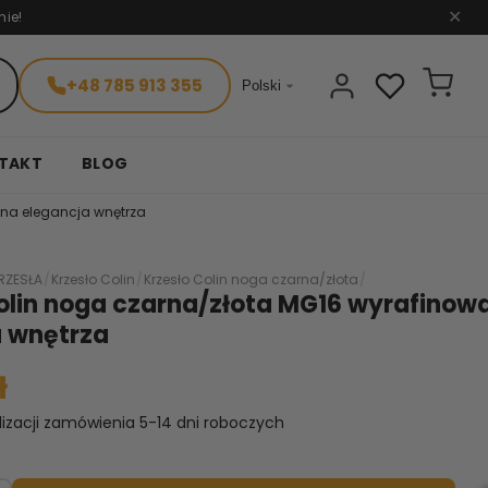
nie!
✕
+48 785 913 355

Polski
TAKT
BLOG
ana elegancja wnętrza
RZESŁA
/
Krzesło Colin
/
Krzesło Colin noga czarna/złota
/
olin noga czarna/złota MG16 wyrafinow
a wnętrza
ł
lizacji zamówienia 5-14 dni roboczych