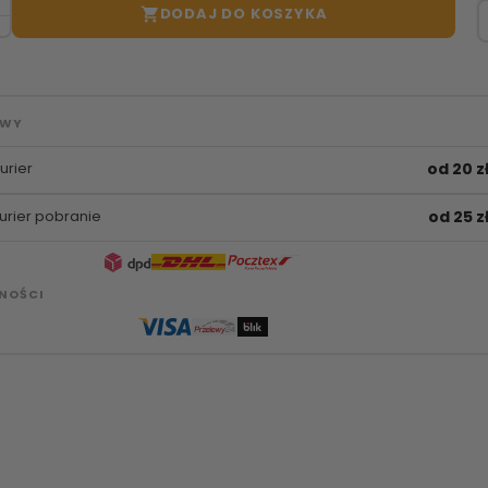
DODAJ DO KOSZYKA

AWY
urier
od 20 z
urier pobranie
od 25 z
NOŚCI