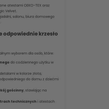
one atestami OEKO-TEX oraz
ic Velvet.
jadalni, salonu, biura domowego
.
e odpowiednie krzesło
ealnym wyborem dla osób, które:
anego
do codziennego użytku w
detalami w kolorze złota,
 odpowiedniego do domu z dziećmi
kój gościnny
, stawiając na
rach technicznych
i atestach