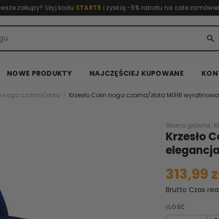
rwsze zakupy? Użyj kodu
START5
i zyskaj -5% rabatu na całe zamówie
search
NOWE PRODUKTY
NAJCZĘŚCIEJ KUPOWANE
KON
in noga czarna/złota
Krzesło Colin noga czarna/złota MG16 wyrafinow
Strona główna
/
K
Krzesło C
elegancj
313,99 z
Brutto
Czas rea
ILOŚĆ