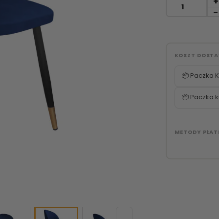
KOSZT DOST
📦 Paczka K
📦 Paczka k
METODY PŁAT