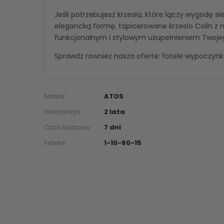
Jeśli potrzebujesz krzesła, które łączy wygodę s
elegancką formę, tapicerowane krzesło Colin z 
funkcjonalnym i stylowym uzupełnieniem Twoje
Sprawdz rowniez nasza oferte:
fotele wypoczyn
Marka:
ATOS
Gwarancja:
2 lata
Czas dostawy:
7 dni
Indeks:
1-10-60-15