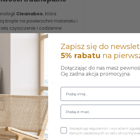
nologii
Cleanaboo
, która
ą krople na powierzchni materiału i
twia czyszczenie i codzienne
Zapisz się do newslet
ściami trudnopalnymi
, co zostało
 Łodzi.
5% rabatu
na pierws
a – dane techniczne
Dołączając do nas masz pewność
Cię żadna akcja promocyjna.
e czarnym ze złotą końcówką.
Akceptuję regulamin i wyrażam zgod
danych osobowych w celu otrzymywani
 cm