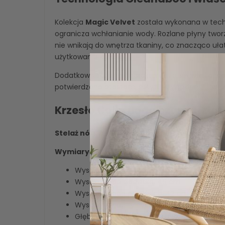
Kolekcja
Magic Velvet
została wykonana w tech
ogranicza wchłanianie wody. Rozlane płyny tworz
nie wnikają do wnętrza tkaniny, co znacząco uła
użytkowanie krzesła.
Dodatkowo tkanina charakteryzuje się
właściwo
potwierdzone atestem Instytutu Włókiennictwa w
Krzesło Colin noga czarna/złot
Stelaż nóg:
metal malowany proszkowo w kolorz
Wymiary krzesła:
Wysokość całkowita: 76 cm
Wysokość do siedziska: 46 cm
Wysokość nóg przednich: 42 cm
Wysokość nóg tylnych: 41 cm
Głębokość oparcia wraz z siedziskiem: 54