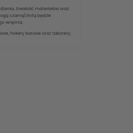
iedzenia, trwałość materiałów oraz
nogą czarną/złotą będzie
go wnętrza.
kowe
,
hokery barowe
oraz
taborety
.