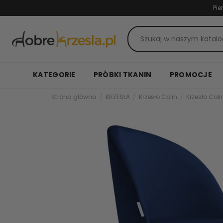
Pie
KATEGORIE
PRÓBKI TKANIN
PROMOCJE
Strona główna
KRZESŁA
Krzesło Colin
Krzesło Col