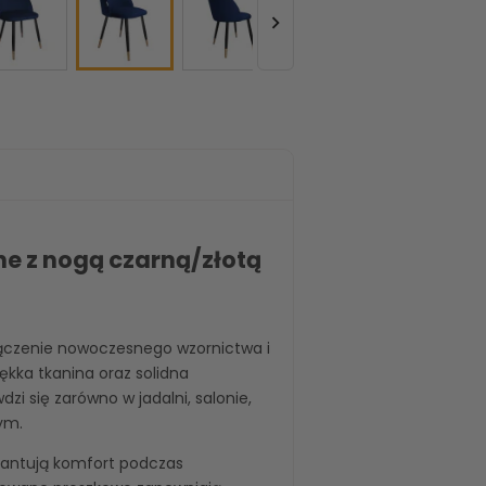

ne z nogą czarną/złotą
ączenie nowoczesnego wzornictwa i
kka tkanina oraz solidna
dzi się zarówno w jadalni, salonie,
ym.
rantują komfort podczas