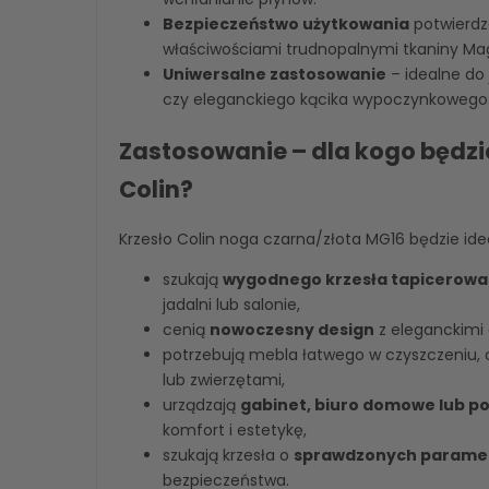
Bezpieczeństwo użytkowania
potwierdz
właściwościami trudnopalnymi tkaniny Mag
Uniwersalne zastosowanie
– idealne do 
czy eleganckiego kącika wypoczynkowego
Zastosowanie – dla kogo będzi
Colin?
Krzesło Colin noga czarna/złota MG16 będzie id
szukają
wygodnego krzesła tapicerow
jadalni lub salonie,
cenią
nowoczesny design
z eleganckimi 
potrzebują mebla łatwego w czyszczeniu,
lub zwierzętami,
urządzają
gabinet, biuro domowe lub po
komfort i estetykę,
szukają krzesła o
sprawdzonych paramet
bezpieczeństwa.