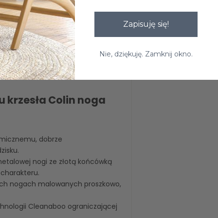
 cm
Zapisuję się!
cm
Nie, dziękuję. Zamknij okno.
u krzesła Colin noga
omicznemu, dobrze
zisku.
metalowej nogi ze złotą końcówką
charakteru.
ch nogach malowanych proszkowo,
chnologii Cleanaboo ograniczającej