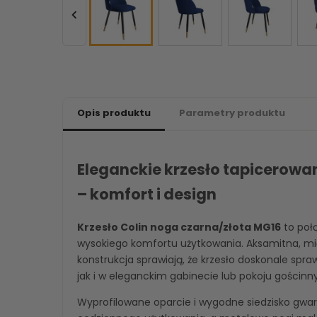

Opis produktu
Parametry produktu
Eleganckie krzesło tapicerowa
– komfort i design
Krzesło Colin noga czarna/złota MG16
to poł
wysokiego komfortu użytkowania. Aksamitna, mię
konstrukcja sprawiają, że krzesło doskonale spraw
jak i w eleganckim gabinecie lub pokoju gościnn
Wyprofilowane oparcie i wygodne siedzisko gwa