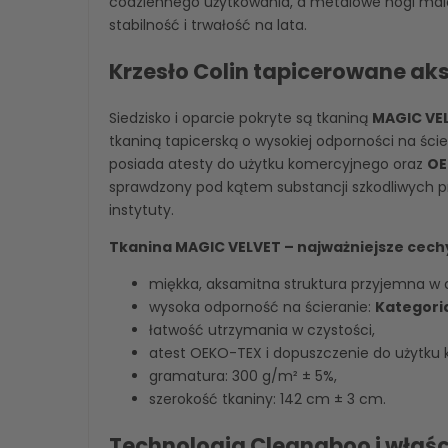
codziennego użytkowania, a metalowe nogi ma
stabilność i trwałość na lata.
Krzesło Colin tapicerowane a
Siedzisko i oparcie pokryte są tkaniną
MAGIC VE
tkaniną tapicerską o wysokiej odporności na śc
posiada atesty do użytku komercyjnego oraz
OE
sprawdzony pod kątem substancji szkodliwych 
instytuty.
Tkanina MAGIC VELVET – najważniejsze cech
miękka, aksamitna struktura przyjemna w 
wysoka odporność na ścieranie:
Kategori
łatwość utrzymania w czystości,
atest OEKO-TEX i dopuszczenie do użytku
gramatura: 300 g/m² ± 5%,
szerokość tkaniny: 142 cm ± 3 cm.
Technologia Cleanaboo i właś