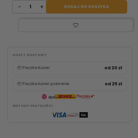
DODAJ DO KOSZYKA
favorite_border
KOSZT DOSTAWY
📦 Paczka Kurier
od 20 zł
📦 Paczka kurier pobranie
od 25 zł
METODY PŁATNOŚCI