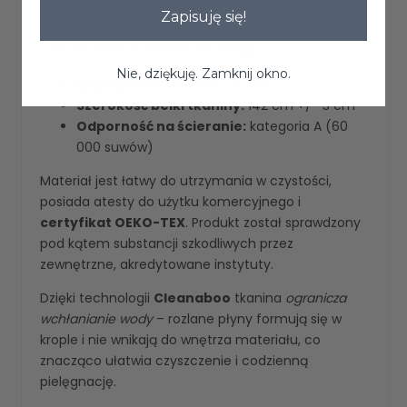
Charakteryzuje się wysoką odpornością na ścieranie
Zapisuję się!
oraz mechacenie, dzięki czemu krzesło przez długi
czas zachowuje estetyczny wygląd.
Nie, dziękuję. Zamknij okno.
2
Gramatura:
300 g/m
+/- 5%
Szerokość belki tkaniny:
142 cm +/- 3 cm
Odporność na ścieranie:
kategoria A (60
000 suwów)
Materiał jest łatwy do utrzymania w czystości,
posiada atesty do użytku komercyjnego i
certyfikat OEKO-TEX
. Produkt został sprawdzony
pod kątem substancji szkodliwych przez
zewnętrzne, akredytowane instytuty.
Dzięki technologii
Cleanaboo
tkanina
ogranicza
wchłanianie wody
– rozlane płyny formują się w
krople i nie wnikają do wnętrza materiału, co
znacząco ułatwia czyszczenie i codzienną
pielęgnację.