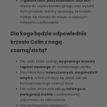
w
gabinetach, poczekalniach i biurach
–
atesty do użytku komercyjnego oraz wysoka
wytrzymałość tkaniny sprawiają, że krzesło
nadaje się również do miejsc o większym
natężeniu użytkowania.
Dla kogo będzie odpowiednie
krzesło Colin z nogą
czarną/złotą?
Dla osób, które szukają
wygodnego krzesła
tapicerowanego
do codziennego użytku.
Dla miłośników
nowoczesnych, eleganckich
wnętrz
, w których liczy się detal, taki jak
kontrastowa noga czarna/złota.
Dla rodzin, które potrzebują
łatwego w
pielęgnacji mebla
o podwyższonej
odporności na zabrudzenia.
Dla użytkowników ceniących