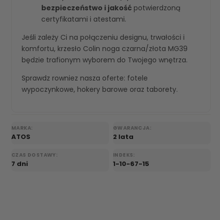
bezpieczeństwo i jakość
potwierdzoną
certyfikatami i atestami.
Jeśli zależy Ci na połączeniu designu, trwałości i
komfortu, krzesło Colin noga czarna/złota MG39
będzie trafionym wyborem do Twojego wnętrza.
Sprawdz rowniez nasza oferte:
fotele
wypoczynkowe
,
hokery barowe
oraz
taborety
.
MARKA:
GWARANCJA:
ATOS
2 lata
CZAS DOSTAWY:
INDEKS:
7 dni
1-10-67-15