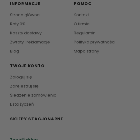
INFORMACJE
POMOC
Strona główna
Kontakt
Raty 0%
O firmie
Koszty dostawy
Regulamin
Zwroty i reklamacje
Polityka prywatności
Blog
Mapa strony
TWOJE KONTO
Zaloguj się
Zarejestruj się
Śledzenie zamówienia
Lista życzeń
SKLEPY STACJONARNE
Zapraszamy do naszych salonów meblowych.
Znajdź sklep →