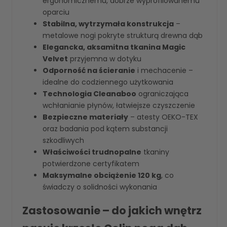
ergonomicznemu, dobrze wyprofilowanemu
oparciu
Stabilna, wytrzymała konstrukcja
–
metalowe nogi pokryte strukturą drewna dąb
Elegancka, aksamitna tkanina Magic
Velvet
przyjemna w dotyku
Odporność na ścieranie
i mechacenie –
idealne do codziennego użytkowania
Technologia Cleanaboo
ograniczająca
wchłanianie płynów, łatwiejsze czyszczenie
Bezpieczne materiały
– atesty OEKO-TEX
oraz badania pod kątem substancji
szkodliwych
Właściwości trudnopalne
tkaniny
potwierdzone certyfikatem
Maksymalne obciążenie 120 kg
, co
świadczy o solidności wykonania
Zastosowanie – do jakich wnętrz