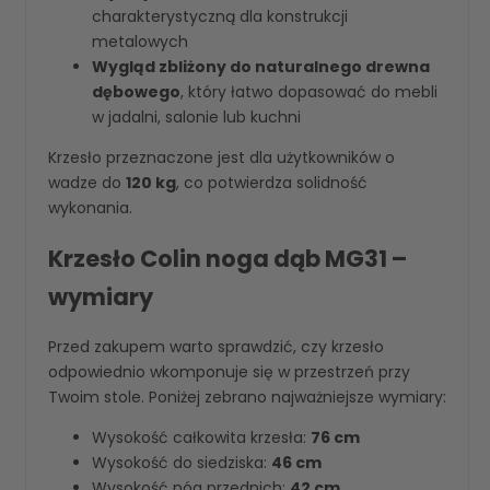
charakterystyczną dla konstrukcji
metalowych
Wygląd zbliżony do naturalnego drewna
dębowego
, który łatwo dopasować do mebli
w jadalni, salonie lub kuchni
Krzesło przeznaczone jest dla użytkowników o
wadze do
120 kg
, co potwierdza solidność
wykonania.
Krzesło Colin noga dąb MG31 –
wymiary
Przed zakupem warto sprawdzić, czy krzesło
odpowiednio wkomponuje się w przestrzeń przy
Twoim stole. Poniżej zebrano najważniejsze wymiary:
Wysokość całkowita krzesła:
76 cm
Wysokość do siedziska:
46 cm
Wysokość nóg przednich:
42 cm