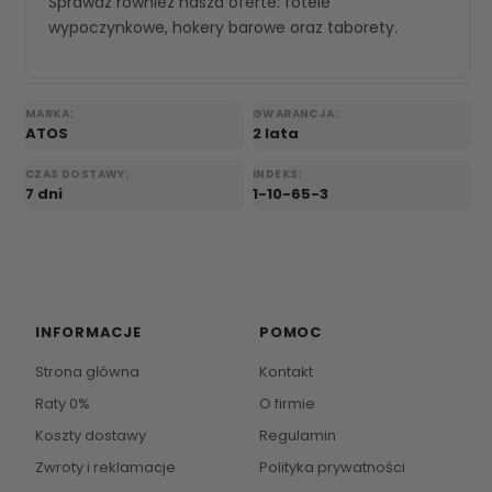
Sprawdz rowniez nasza oferte:
fotele
wypoczynkowe
,
hokery barowe
oraz
taborety
.
MARKA:
GWARANCJA:
ATOS
2 lata
CZAS DOSTAWY:
INDEKS:
7 dni
1-10-65-3
INFORMACJE
POMOC
Strona główna
Kontakt
Raty 0%
O firmie
Koszty dostawy
Regulamin
Zwroty i reklamacje
Polityka prywatności