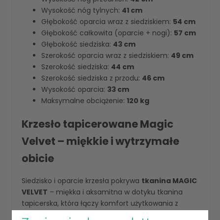
Wysokość nóg tylnych:
41 cm
Głębokość oparcia wraz z siedziskiem:
54 cm
Głębokość całkowita (oparcie + nogi):
57 cm
Głębokość siedziska:
43 cm
Szerokość oparcia wraz z siedziskiem:
49 cm
Szerokość siedziska:
44 cm
Szerokość siedziska z przodu:
46 cm
Wysokość oparcia:
33 cm
Maksymalne obciążenie:
120 kg
Krzesło tapicerowane Magic
Velvet – miękkie i wytrzymałe
obicie
Siedzisko i oparcie krzesła pokrywa
tkanina MAGIC
VELVET
– miękka i aksamitna w dotyku tkanina
tapicerska, która łączy komfort użytkowania z
wysoką odpornością na intensywne użytkowanie.