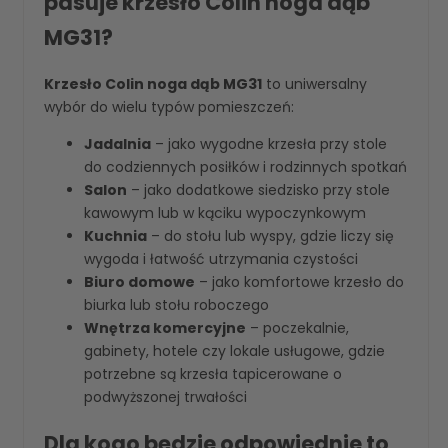
pasuje krzesło Colin noga dąb
MG31?
Krzesło Colin noga dąb MG31
to uniwersalny
wybór do wielu typów pomieszczeń:
Jadalnia
– jako wygodne krzesła przy stole
do codziennych posiłków i rodzinnych spotkań
Salon
– jako dodatkowe siedzisko przy stole
kawowym lub w kąciku wypoczynkowym
Kuchnia
– do stołu lub wyspy, gdzie liczy się
wygoda i łatwość utrzymania czystości
Biuro domowe
– jako komfortowe krzesło do
biurka lub stołu roboczego
Wnętrza komercyjne
– poczekalnie,
gabinety, hotele czy lokale usługowe, gdzie
potrzebne są krzesła tapicerowane o
podwyższonej trwałości
Dla kogo będzie odpowiednie to