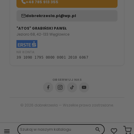
+48 785 913 355
dobrekrzesla.pl@wp.pl
"ATOS" GRABIŃSKI PAWEŁ
Jezioro 68, 42-133 Węglowice
NR KONTA:
39 1090 1795 0000 0001 2010 6067
OBSERWUJ NAS
© 2026 dobrekrzesła — Wszelkie prawa zastrzeżone.
search
