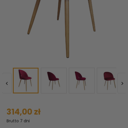


314,00 zł
Brutto
7 dni