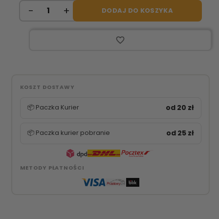
DODAJ DO KOSZYKA
favorite_border
KOSZT DOSTAWY
📦 Paczka Kurier
od 20 zł
📦 Paczka kurier pobranie
od 25 zł
METODY PŁATNOŚCI