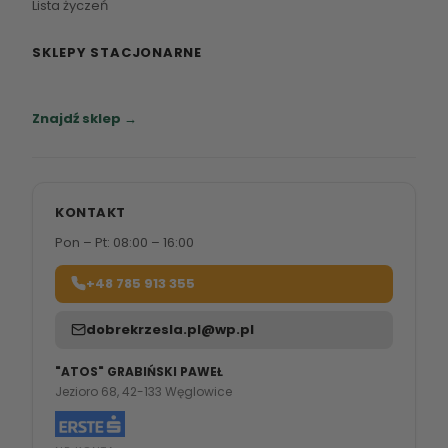
Lista życzeń
SKLEPY STACJONARNE
Zapraszamy do naszych salonów meblowych.
Znajdź sklep →
KONTAKT
Pon – Pt: 08:00 – 16:00
+48 785 913 355
dobrekrzesla.pl@wp.pl
"ATOS" GRABIŃSKI PAWEŁ
Jezioro 68, 42-133 Węglowice