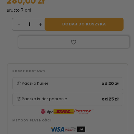
280,00 zł
Brutto
7 dni
DODAJ DO KOSZYKA
favorite_border
KOSZT DOSTAWY
📦 Paczka Kurier
od 20 zł
📦 Paczka kurier pobranie
od 25 zł
METODY PŁATNOŚCI