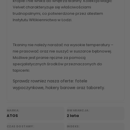
krople i nie wnika do wnętrza tkaniny. Kolekcja Magic
Velvet charakteryzuje się właściwościami
trudnopalnymi, co potwierdzone przez atestem
Instytutu Włókiennictwa w Łodzi.
Tkaniny nie należy narażać na wysokie temperatury –
nie prasować oraz nie suszyć w suszarce bębnowej.
Możliwe jest pranie ręczne za pomocą
specjalistycznych środków przeznaczonych do
tapicerki.
Sprawdz rowniez nasza oferte:
fotele
wypoczynkowe
,
hokery barowe
oraz
taborety
.
MARKA:
GWARANCJA:
ATOS
2 lata
CZAS DOSTAWY:
INDEKS: