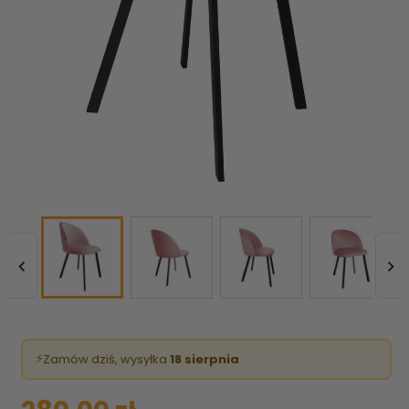


⚡
Zamów dziś, wysyłka
18 sierpnia