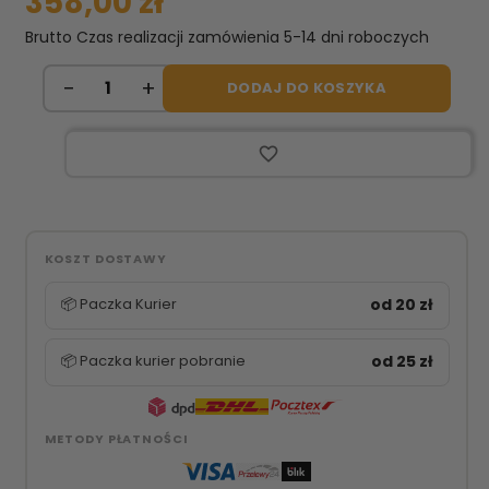
358,00 zł
Brutto
Czas realizacji zamówienia 5-14 dni roboczych
DODAJ DO KOSZYKA
favorite_border
KOSZT DOSTAWY
📦 Paczka Kurier
od 20 zł
📦 Paczka kurier pobranie
od 25 zł
METODY PŁATNOŚCI