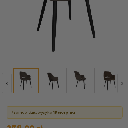


⚡
Zamów dziś, wysyłka
18 sierpnia