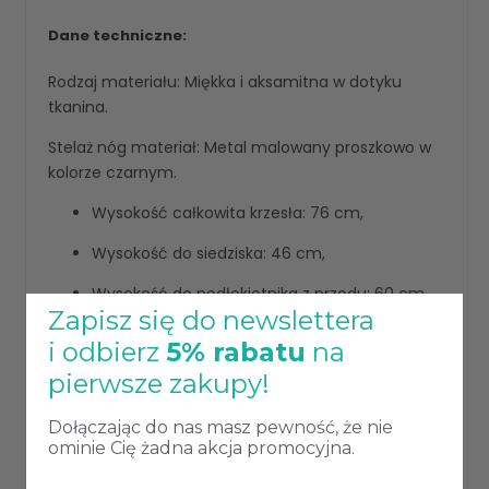
Dane techniczne:
Rodzaj materiału: Miękka i aksamitna w dotyku
tkanina.
Stelaż nóg materiał: Metal malowany proszkowo w
kolorze czarnym.
Wysokość całkowita krzesła: 76 cm,
Wysokość do siedziska: 46 cm,
Wysokość do podłokietnika z przodu: 60 cm,
Zapisz się do newslettera
Wysokość podłokietnika do szwu: 62 cm,
i odbierz
5% rabatu
na
Wysokość nóg przednich: 42 cm,
pierwsze zakupy!
Wysokość nóg tylnych: 41 cm,
Dołączając do nas masz pewność, że nie
ominie Cię żadna akcja promocyjna.
Głębokość oparcia wraz z siedziskiem: 54 cm,