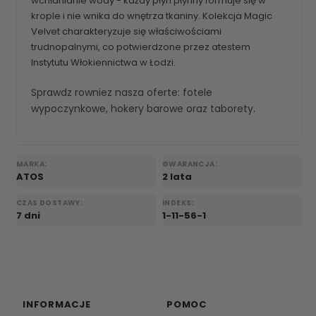
wchłanianie wody - każdy płyn płynny formuje się w
krople i nie wnika do wnętrza tkaniny. Kolekcja Magic
Velvet charakteryzuje się właściwościami
trudnopalnymi, co potwierdzone przez atestem
Instytutu Włokiennictwa w Łodzi.
Sprawdz rowniez nasza oferte:
fotele
wypoczynkowe
,
hokery barowe
oraz
taborety
.
MARKA:
GWARANCJA:
ATOS
2 lata
CZAS DOSTAWY:
INDEKS:
7 dni
1-11-56-1
INFORMACJE
POMOC