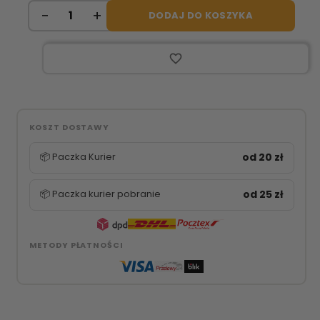
DODAJ DO KOSZYKA
favorite_border
KOSZT DOSTAWY
📦 Paczka Kurier
od 20 zł
📦 Paczka kurier pobranie
od 25 zł
METODY PŁATNOŚCI