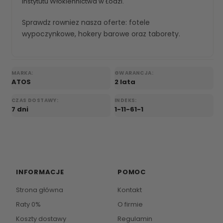
Instytutu Włokiennictwa w Łodzi.
Sprawdz rowniez nasza oferte:
fotele
wypoczynkowe
,
hokery barowe
oraz
taborety
.
MARKA:
GWARANCJA:
ATOS
2 lata
CZAS DOSTAWY:
INDEKS:
7 dni
1-11-61-1
INFORMACJE
POMOC
Strona główna
Kontakt
Raty 0%
O firmie
Koszty dostawy
Regulamin