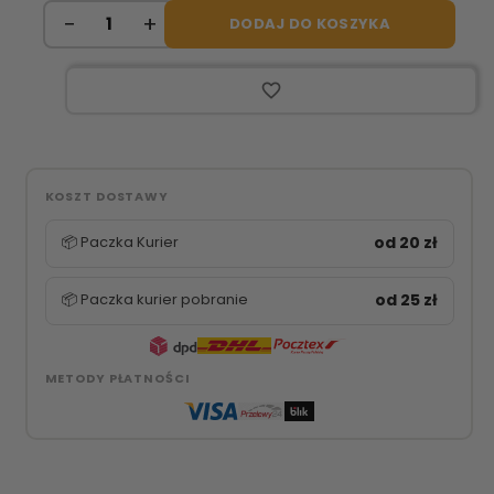
DODAJ DO KOSZYKA
favorite_border
KOSZT DOSTAWY
📦 Paczka Kurier
od 20 zł
📦 Paczka kurier pobranie
od 25 zł
METODY PŁATNOŚCI