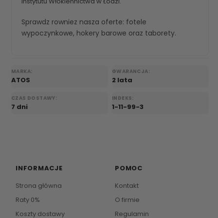
Instytutu Włokiennictwa w Łodzi.
Sprawdz rowniez nasza oferte:
fotele
wypoczynkowe
,
hokery barowe
oraz
taborety
.
MARKA:
GWARANCJA:
ATOS
2 lata
CZAS DOSTAWY:
INDEKS:
7 dni
1-11-99-3
INFORMACJE
POMOC
Strona główna
Kontakt
Raty 0%
O firmie
Koszty dostawy
Regulamin