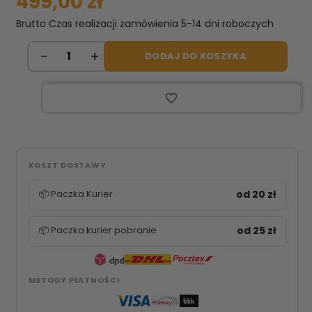
499,00 zł
Brutto
Czas realizacji zamówienia 5-14 dni roboczych
DODAJ DO KOSZYKA
favorite_border
KOSZT DOSTAWY
📦 Paczka Kurier
od 20 zł
📦 Paczka kurier pobranie
od 25 zł
METODY PŁATNOŚCI