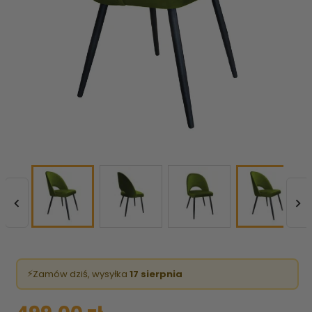


⚡
Zamów dziś, wysyłka
17 sierpnia