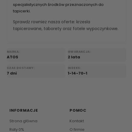
specjalistycznych środków przeznaczonych do
tapicerki.
Sprawdz rowniez nasza oferte:
krzesla
tapicerowane
,
taborety
oraz
fotele wypoczynkowe
.
MARKA:
GWARANCJA:
ATOS
2 lata
CZAS DOSTAWY:
INDEKS:
7 dni
1-14-70-1
INFORMACJE
POMOC
Strona główna
Kontakt
Raty 0%
O firmie