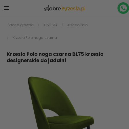

Strona główna
KRZESŁA
Krzesło Polo
Krzesło Polo noga czarna
Krzesło Polo noga czarna BL75 krzesło
designerskie do jadalni