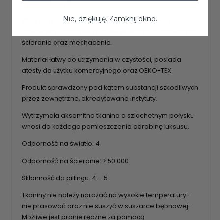
Tkanina Bluvel
Nie, dziękuję. Zamknij okno.
Bluvel jest miękką i aksamitną w dotyku tkaniną
tapicerską. Charakteryzuje się wysoką odpornością na
ścieranie oraz mechacenie.
Materiał łatwy do utrzymania w czystości, posiada
atesty do użytku komercyjnego oraz OEKO-TEX
Produkt sprawdzony pod kątem substancji szkodliwych
przez zewnętrzne, akredytowane instytuty.
Wytrzymała aksamitna tkanina o szlachetnym połysku
wnosi do każdego pomieszczenia odrobinę luksusu.
Odporność na światło: 4
Odporność na ścieranie: > 50 000
Skłonność do pillingu: 4 – 5
Tkaniny nie należy narażać na wysokie temperatury –
nie prasować oraz nie suszyć w suszarce bębnowej.
Możliwe jest pranie ręczne za pomocą