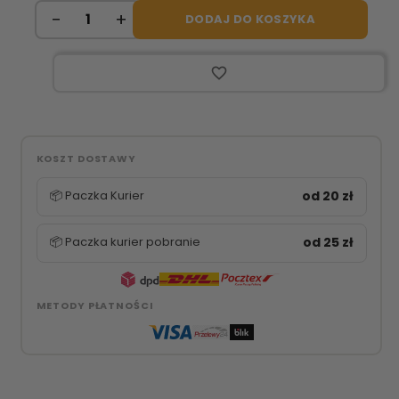
DODAJ DO KOSZYKA
favorite_border
KOSZT DOSTAWY
📦 Paczka Kurier
od 20 zł
📦 Paczka kurier pobranie
od 25 zł
METODY PŁATNOŚCI