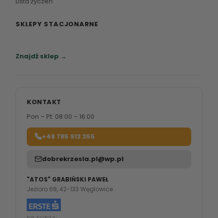
Lista życzeń
SKLEPY STACJONARNE
Zapraszamy do naszych salonów meblowych.
Znajdź sklep →
KONTAKT
Pon – Pt: 08:00 – 16:00
+48 785 913 355
dobrekrzesla.pl@wp.pl
"ATOS" GRABIŃSKI PAWEŁ
Jezioro 68, 42-133 Węglowice
NR KONTA: