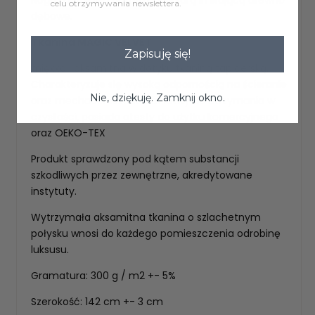
celu otrzymywania newslettera.
dębowe.
Tkanina MAGIC VELVET
Zapisuję się!
miękka i aksamitna w dotyku tkaniną tapicerską.
Charakteryzuje się wysoką odpornością na ścieranie
Nie, dziękuję. Zamknij okno.
oraz mechacenie.Materiał łatwy do utrzymania w
czystości, posiada atesty do użytku komercyjnego
oraz OEKO-TEX
Produkt sprawdzony pod kątem substancji
szkodliwych przez zewnętrzne, akredytowane
instytuty.
Wytrzymała aksamitna tkanina o szlachetnym
połysku wnosi do każdego pomieszczenia odrobinę
luksusu.
Gramatura: 300 g / m2 +- 5%
Szerokość: 142 cm +- 3 cm