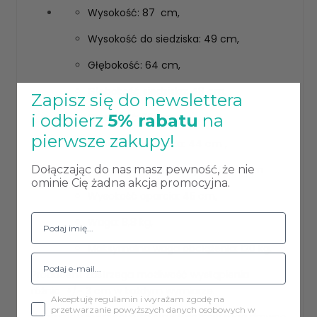
Wysokość: 87 cm,
Wysokość do siedziska: 49 cm,
Głębokość: 64 cm,
Głębokość siedziska: 48 cm,
Zapisz się do newslettera
Szerokość: 53 cm,
i odbierz
5% rabatu
na
pierwsze zakupy!
Szerokość siedziska: 44 cm ,
Szerokość siedziska z przodu: 49cm
Dołączając do nas masz pewność, że nie
ominie Cię żadna akcja promocyjna.
Wysokość oparcia: 45 cm,
Waga: 8,8 kg,
Maksymalna waga obciążenia: 120 kg.
Producent zastrzega możliwość wystąpienia
różnic +/- 3 cm w każdym wymiarze.
Akceptuję regulamin i wyrażam zgodę na
przetwarzanie powyższych danych osobowych w
Noga metalowa pokryta strukturą imitującą drewno