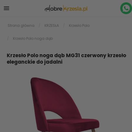

Strona główna
KRZESŁA
Krzesło Polo
Krzesło Polo noga dąb
Krzesło Polo noga dąb MG31 czerwony krzesło
eleganckie do jadalni