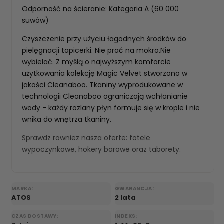
Odporność na ścieranie: Kategoria A (60 000
suwów)
Czyszczenie przy użyciu łagodnych środków do
pielęgnacji tapicerki. Nie prać na mokro.Nie
wybielać. Z myślą o najwyższym komforcie
użytkowania kolekcję Magic Velvet stworzono w
jakości Cleanaboo. Tkaniny wyprodukowane w
technologii Cleanaboo ograniczają wchłanianie
wody - każdy rozlany płyn formuje się w krople i nie
wnika do wnętrza tkaniny.
Sprawdz rowniez nasza oferte:
fotele
wypoczynkowe
,
hokery barowe
oraz
taborety
.
MARKA:
GWARANCJA:
ATOS
2 lata
CZAS DOSTAWY:
INDEKS: