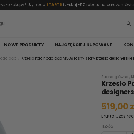
rwsze zakupy? Użyj kodu
START5
i zyskaj -5% rabatu na całe zamówie
search
NOWE PRODUKTY
NAJCZĘŚCIEJ KUPOWANE
KON
 noga dąb
Krzesło Polo noga dąb MG39 jasny szary krzesło designerski
Strona główna
/
K
Krzesło P
designer
519,00 z
Brutto
Czas rea
ILOŚĆ