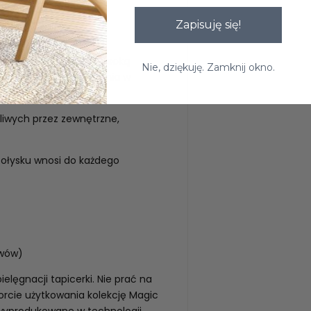
ewno dębowe.
Zapisuję się!
 Charakteryzuje się wysoką
Nie, dziękuję. Zamknij okno.
riał łatwy do utrzymania w
ego oraz OEKO-TEX
liwych przez zewnętrzne,
ołysku wnosi do każdego
uwów)
elęgnacji tapicerki. Nie prać na
rcie użytkowania kolekcję Magic
 wyprodukowane w technologii