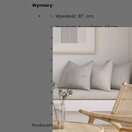
Wymiary:
Wysokość: 87 cm,
Wysokość do siedziska: 49 cm,
Głębokość: 64 cm,
Głębokość siedziska: 48 cm,
Szerokość: 53 cm,
Szerokość siedziska: 44 cm ,
Szerokość siedziska z przodu: 49cm
Wysokość oparcia: 45 cm,
Waga: 8,8 kg,
Maksymalna waga obciążenia: 120 kg
Producent zastrzega możliwość wystąpienia ró