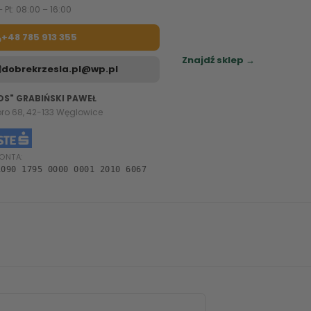
– Pt: 08:00 – 16:00
Zapraszamy do naszych sa
meblowych.
+48 785 913 355
Sprawdź najbliższy sklep.
Znajdź sklep →
dobrekrzesla.pl@wp.pl
OS" GRABIŃSKI PAWEŁ
oro 68, 42-133 Węglowice
ONTA:
1090 1795 0000 0001 2010 6067