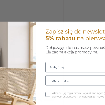
Zapisz się do newslet
5% rabatu
na pierws
Dołączając do nas masz pewność
Cię żadna akcja promocyjna.
.
Akceptuję regulamin i wyrażam zgod
danych osobowych w celu otrzymywani
żnic +/- 3 cm w każdym wymiarze.