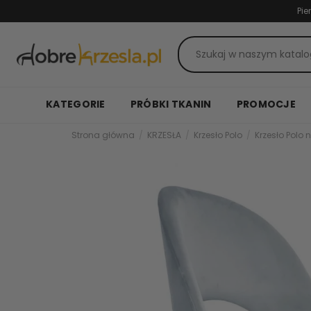
Pie
KATEGORIE
PRÓBKI TKANIN
PROMOCJE
Strona główna
KRZESŁA
Krzesło Polo
Krzesło Polo