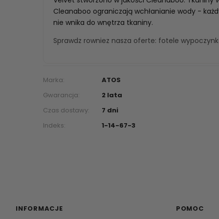
Cleanaboo ograniczają wchłanianie wody - każdy 
nie wnika do wnętrza tkaniny.
Sprawdz rowniez nasza oferte:
fotele wypoczyn
Marka:
ATOS
Gwarancja:
2 lata
Czas dostawy:
7 dni
Indeks:
1-14-67-3
INFORMACJE
POMOC