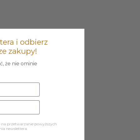
tera i odbierz
ze zakupy!
, że nie ominie
ę na przetwarzanie powyższych
a newslettera.