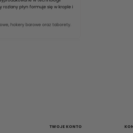
rozlany płyn formuje się w krople i
kowe
,
hokery barowe
oraz
taborety
.
TWOJE KONTO
KO