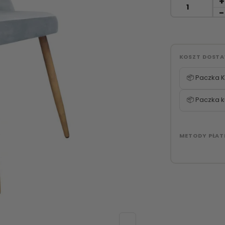
KOSZT DOST
📦 Paczka K
📦 Paczka k
METODY PŁAT