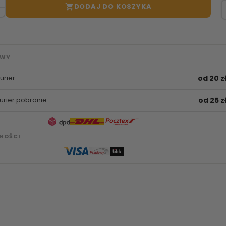
DODAJ DO KOSZYKA

AWY
urier
od 20 z
urier pobranie
od 25 z
NOŚCI