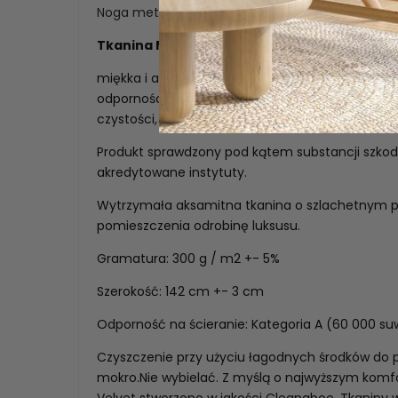
Noga metalowa pokryta strukturą imitującą dr
Tkanina MAGIC VELVET
miękka i aksamitna w dotyku tkaniną tapicerską.
odpornością na ścieranie oraz mechacenie.Mate
czystości, posiada atesty do użytku komercyjn
Produkt sprawdzony pod kątem substancji szkod
akredytowane instytuty.
Wytrzymała aksamitna tkanina o szlachetnym p
pomieszczenia odrobinę luksusu.
Gramatura: 300 g / m2 +- 5%
Szerokość: 142 cm +- 3 cm
Odporność na ścieranie: Kategoria A (60 000 s
Czyszczenie przy użyciu łagodnych środków do pi
mokro.Nie wybielać. Z myślą o najwyższym komfo
Velvet stworzono w jakości Cleanaboo. Tkaniny