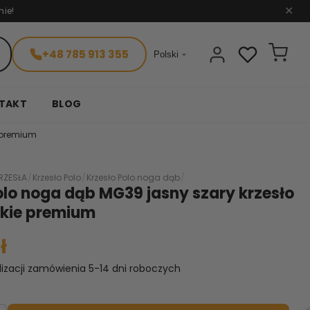
nie!
✕
+48 785 913 355

Polski
TAKT
BLOG
e premium
RZESŁA
/
Krzesło Polo
/
Krzesło Polo noga dąb
/
olo noga dąb MG39 jasny szary krzesło
skie premium
ł
lizacji zamówienia 5-14 dni roboczych