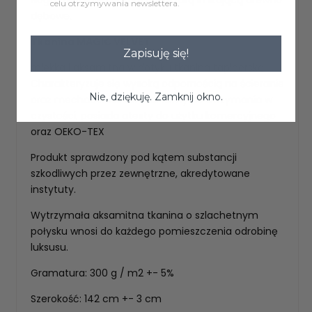
celu otrzymywania newslettera.
dębowe.
Tkanina MAGIC VELVET
Zapisuję się!
miękka i aksamitna w dotyku tkaniną tapicerską.
Charakteryzuje się wysoką odpornością na ścieranie
Nie, dziękuję. Zamknij okno.
oraz mechacenie.Materiał łatwy do utrzymania w
czystości, posiada atesty do użytku komercyjnego
oraz OEKO-TEX
Produkt sprawdzony pod kątem substancji
szkodliwych przez zewnętrzne, akredytowane
instytuty.
Wytrzymała aksamitna tkanina o szlachetnym
połysku wnosi do każdego pomieszczenia odrobinę
luksusu.
Gramatura: 300 g / m2 +- 5%
Szerokość: 142 cm +- 3 cm