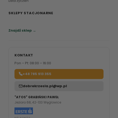
Lista życzeń
SKLEPY STACJONARNE
Zapraszamy do naszych salonów meblowych.
Znajdź sklep →
KONTAKT
Pon – Pt: 08:00 – 16:00
+48 785 913 355
dobrekrzesla.pl@wp.pl
"ATOS" GRABIŃSKI PAWEŁ
Jezioro 68, 42-133 Węglowice
NR KONTA: