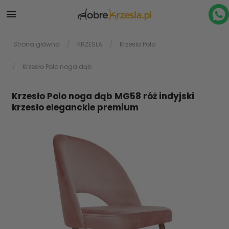

Strona główna
KRZESŁA
Krzesło Polo
Krzesło Polo noga dąb
Krzesło Polo noga dąb MG58 róż indyjski
krzesło eleganckie premium