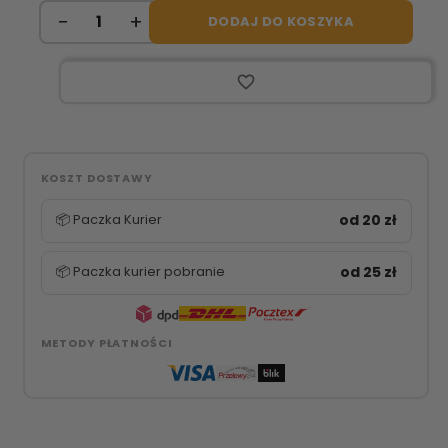
DODAJ DO KOSZYKA
favorite_border
KOSZT DOSTAWY
📦 Paczka Kurier
od 20 zł
📦 Paczka kurier pobranie
od 25 zł
METODY PŁATNOŚCI