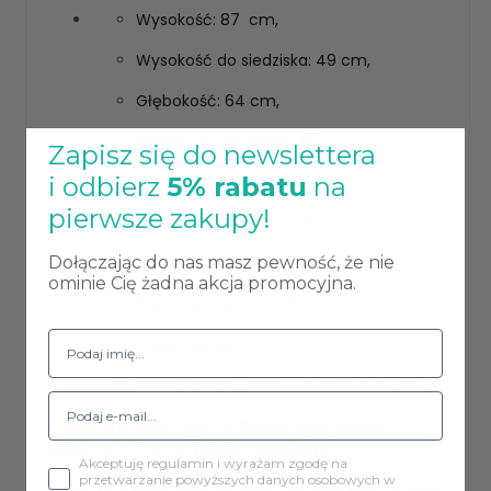
Wysokość: 87 cm,
Wysokość do siedziska: 49 cm,
Głębokość: 64 cm,
Głębokość siedziska: 48 cm,
Zapisz się do newslettera
Szerokość: 53 cm,
i odbierz
5% rabatu
na
pierwsze zakupy!
Szerokość siedziska: 44 cm ,
Szerokość siedziska z przodu: 49cm
Dołączając do nas masz pewność, że nie
ominie Cię żadna akcja promocyjna.
Wysokość oparcia: 45 cm,
Waga: 8,8 kg,
Maksymalna waga obciążenia: 120 kg.
Producent zastrzega możliwość wystąpienia
różnic +/- 3 cm w każdym wymiarze.
Akceptuję regulamin i wyrażam zgodę na
przetwarzanie powyższych danych osobowych w
Noga metalowa pokryta strukturą imitującą drewno