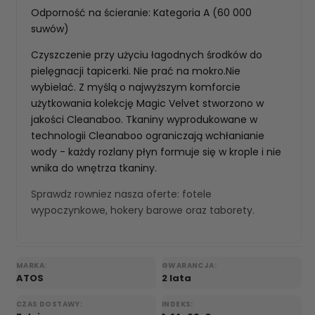
Odporność na ścieranie: Kategoria A (60 000
suwów)
Czyszczenie przy użyciu łagodnych środków do
pielęgnacji tapicerki. Nie prać na mokro.Nie
wybielać. Z myślą o najwyższym komforcie
użytkowania kolekcję Magic Velvet stworzono w
jakości Cleanaboo. Tkaniny wyprodukowane w
technologii Cleanaboo ograniczają wchłanianie
wody - każdy rozlany płyn formuje się w krople i nie
wnika do wnętrza tkaniny.
Sprawdz rowniez nasza oferte:
fotele
wypoczynkowe
,
hokery barowe
oraz
taborety
.
MARKA:
GWARANCJA:
ATOS
2 lata
CZAS DOSTAWY:
INDEKS: